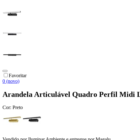
Favoritar
0 (novo)
Arandela Articulável Quadro Perfil Midi 
Cor:
Preto
Vendido por
Iluminar Ambiente
e entregue por
Magalu