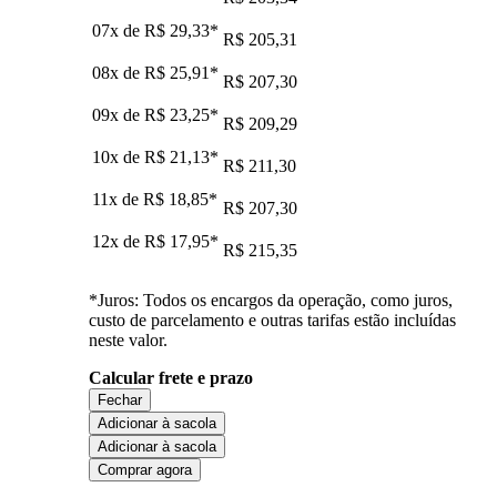
07x de
R$ 29,33
*
R$ 205,31
08x de
R$ 25,91
*
R$ 207,30
09x de
R$ 23,25
*
R$ 209,29
10x de
R$ 21,13
*
R$ 211,30
11x de
R$ 18,85
*
R$ 207,30
12x de
R$ 17,95
*
R$ 215,35
*Juros: Todos os encargos da operação, como juros,
custo de parcelamento e outras tarifas estão incluídas
neste valor.
Calcular frete e prazo
Fechar
Adicionar à sacola
Adicionar à sacola
Comprar agora