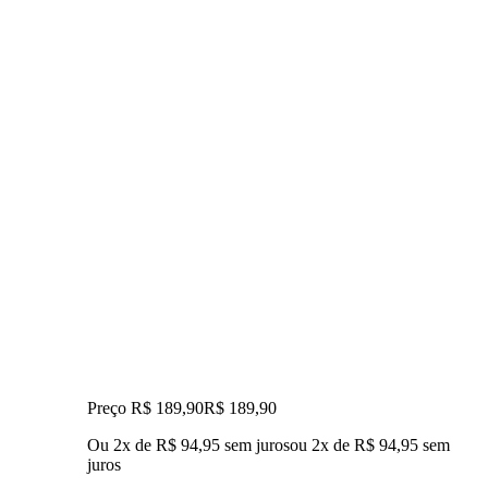
Preço R$ 189,90
R$
189
,
90
Ou 2x de R$ 94,95 sem juros
ou
2
x de
R$ 94,95
sem
juros