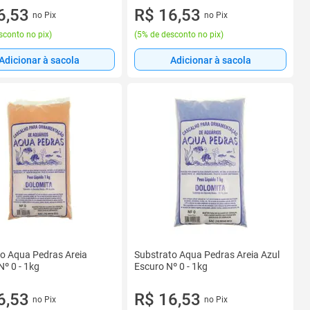
6,53
R$ 16,53
no Pix
no Pix
sconto no pix
)
(
5% de desconto no pix
)
Adicionar à sacola
Adicionar à sacola
o Aqua Pedras Areia
Substrato Aqua Pedras Areia Azul
Nº 0 - 1kg
Escuro Nº 0 - 1kg
6,53
R$ 16,53
no Pix
no Pix