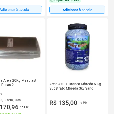
Cupom
R$ 30 OFF
Adicionar à sacola
Adicionar à sacola
a Areia 20Kg Miraplast
Areia Azul E Branca Mbreda 6 Kg -
 Pecas 2
Substrato Mbreda Sky Sand
87
63,32 sem juros
R$ 135,00
no Pix
R$ 63,32 sem juros
170,96
no Pix