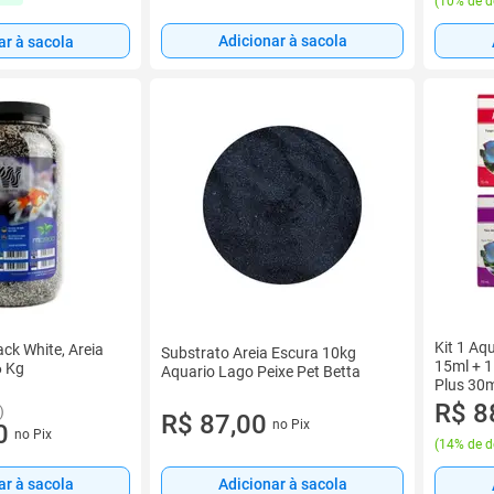
(
10% de d
Adicionar à sacola
ar à sacola
Kit 1 Aqu
ck White, Areia
Substrato Areia Escura 10kg
15ml + 1
6 Kg
Aquario Lago Peixe Pet Betta
Plus 30
R$ 8
)
R$ 87,00
no Pix
0
no Pix
(
14% de d
ar à sacola
Adicionar à sacola