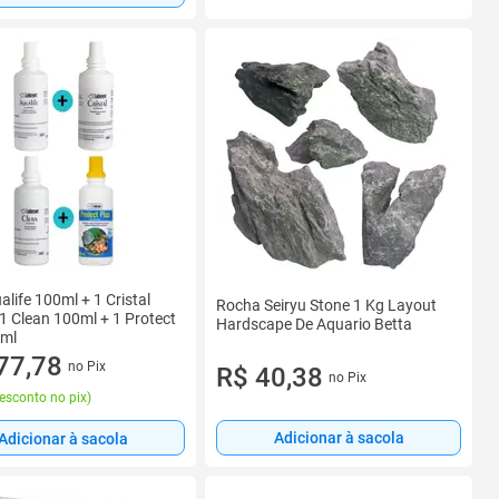
alife 100ml + 1 Cristal
Rocha Seiryu Stone 1 Kg Layout
1 Clean 100ml + 1 Protect
Hardscape De Aquario Betta
0ml
77,78
no Pix
R$ 40,38
no Pix
esconto no pix
)
Adicionar à sacola
Adicionar à sacola