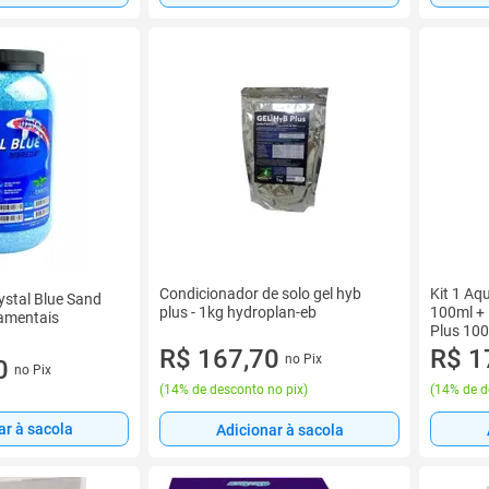
Condicionador de solo gel hyb
Kit 1 Aqu
ystal Blue Sand
plus - 1kg hydroplan-eb
100ml + 
amentais
Plus 10
R$ 167,70
R$ 1
no Pix
0
no Pix
(
14% de desconto no pix
)
(
14% de d
ar à sacola
Adicionar à sacola