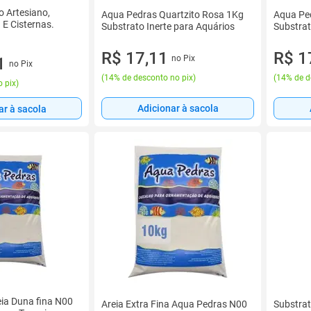
o Artesiano,
Aqua Pedras Quartzito Rosa 1Kg
Aqua Pe
 E Cisternas.
Substrato Inerte para Aquários
Substrat
R$ 17,11
R$ 1
no Pix
1
no Pix
(
14% de desconto no pix
)
(
14% de d
 pix
)
Adicionar à sacola
ar à sacola
ia Duna fina N00
Areia Extra Fina Aqua Pedras N00
Substrat