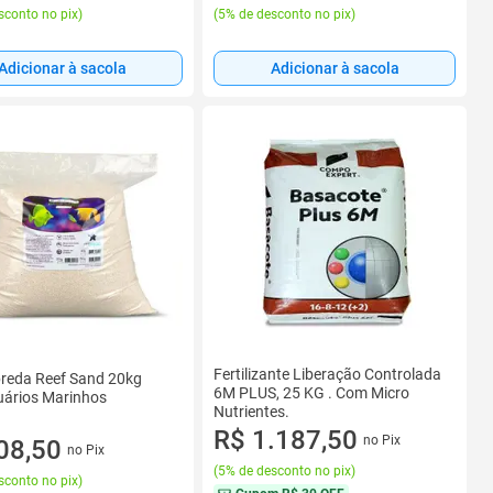
sconto no pix
)
(
5% de desconto no pix
)
Adicionar à sacola
Adicionar à sacola
Fertilizante Liberação Controlada
breda Reef Sand 20kg
6M PLUS, 25 KG . Com Micro
uários Marinhos
Nutrientes.
R$ 1.187,50
no Pix
08,50
no Pix
(
5% de desconto no pix
)
sconto no pix
)