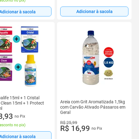
esconto no pix
)
Adicionar à sacola
Adicionar à sacola
alife 15ml + 1 Cristal
Areia com Grit Aromatizada 1,5kg
 Clean 15ml + 1 Protect
com Carvão Ativado Pássaros em
ml
Geral
8,93
no Pix
R$ 25,99
esconto no pix
)
R$ 16,99
no Pix
Adicionar à sacola