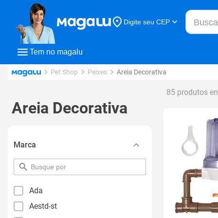
Buscar n
Digite seu CEP
Buscar
Tem no magalu
Pet Shop
Peixes
Areia Decorativa
85 produtos e
Areia Decorativa
Marca
pesquisar
por
filtro
Ada
Aestd-st