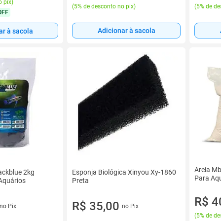
 pix
)
(
5% de desconto no pix
)
(
5% de de
OFF
Adicionar à sacola
ar à sacola
Areia M
ackblue 2kg
Esponja Biológica Xinyou Xy-1860
Para Aq
Aquários
Preta
R$ 4
R$ 35,00
no Pix
no Pix
(
5% de de