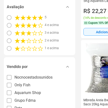
5Kg Aquários La
Avaliação
R$ 22,27
5
(
14% de desconto 
Cupom
10% O
4 e acima
Adicion
3 e acima
2 e acima
1 e acima
Vendido por
Nocnocestadosunidos
Only Fish
Aquarium Shop
Grupo Fdma
Mbreda Areia Bw
Saco 20kg Aquar