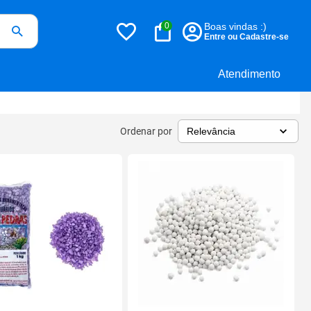
0
Boas vindas :)
Entre ou Cadastre-se
Atendimento
Ordenar por