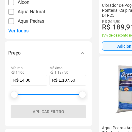
Alcon
Clorador De Poç
Ponteira, Caipira
Aqua Natural
D1R25
Aqua Pedras
R$ 264,90
R$ 189,9
Ver todos
(
5% de desconto no
Adicion
Preço
Mínimo:
Máximo:
R$ 14,00
R$ 1.187,50
APLICAR FILTRO
Aqua Pedras Are