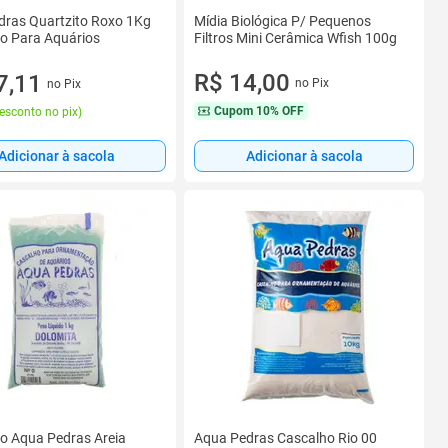
Mídia Biológica P/ Pequenos
dras Quartzito Roxo 1Kg
Filtros Mini Cerâmica Wfish 100g
o Para Aquários
R$ 14,00
7,11
no Pix
no Pix
Cupom
10% OFF
esconto no pix
)
Adicionar à sacola
Adicionar à sacola
o Aqua Pedras Areia
Aqua Pedras Cascalho Rio 00