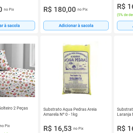
R$ 1
0
R$ 180,00
no Pix
no Pix
(
5% de de
ar à sacola
Adicionar à sacola
olteiro 2 Peças
Substrato Aqua Pedras Areia
Substrat
Amarela Nº 0 - 1kg
Laranja 
no Pix
R$ 16,53
R$ 1
no Pix