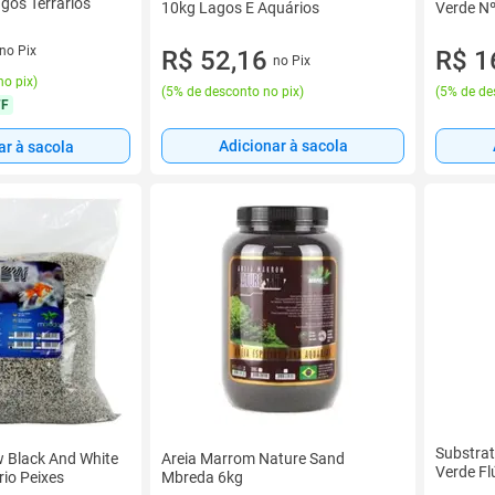
gos Terrarios
10kg Lagos E Aquários
Verde Nº
no Pix
R$ 52,16
R$ 1
no Pix
no pix
)
(
5% de desconto no pix
)
(
5% de de
FF
Adicionar à sacola
ar à sacola
Substrat
 Black And White
Areia Marrom Nature Sand
Verde Fl
io Peixes
Mbreda 6kg