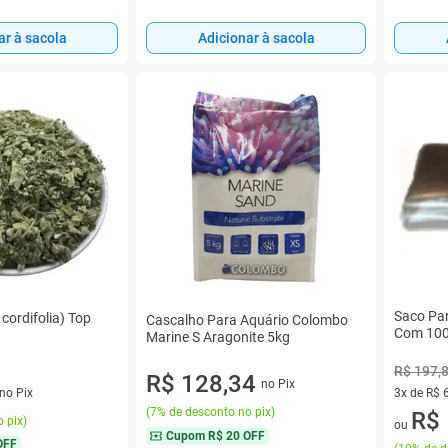
ar à sacola
Adicionar à sacola
Saco Par
cordifolia) Top
Cascalho Para Aquário Colombo
Com 100
Marine S Aragonite 5kg
R$ 197,
R$ 128,34
no Pix
no Pix
3x de R$ 
(
7% de desconto no pix
)
3 vez de 
R$ 
 pix
)
ou
Cupom
R$ 20 OFF
OFF