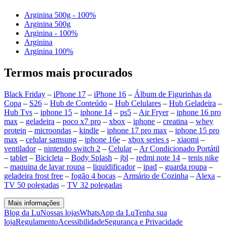
Arginina 500g - 100%
Arginina 500g
Arginina - 100%
Arginina
Arginina 100%
Termos mais procurados
Black Friday
–
iPhone 17
–
iPhone 16
–
Álbum de Figurinhas da
Copa
–
S26
–
Hub de Conteúdo
–
Hub Celulares
–
Hub Geladeira
–
Hub Tvs
–
iphone 15
–
iphone 14
–
ps5
–
Air Fryer
–
iphone 16 pro
max
–
geladeira
–
poco x7 pro
–
xbox
–
iphone
–
creatina
–
whey
protein
–
microondas
–
kindle
–
iphone 17 pro max
–
iphone 15 pro
max
–
celular samsung
–
iphone 16e
–
xbox series s
–
xiaomi
–
ventilador
–
nintendo switch 2
–
Celular
–
Ar Condicionado Portátil
–
tablet
–
Bicicleta
–
Body Splash
–
jbl
–
redmi note 14
–
tenis nike
–
maquina de lavar roupa
–
liquidificador
–
ipad
–
guarda roupa
–
geladeira frost free
–
fogão 4 bocas
–
Armário de Cozinha
–
Alexa
–
TV 50 polegadas
–
TV 32 polegadas
Mais informações
Blog da Lu
Nossas lojas
WhatsApp da Lu
Tenha sua
loja
Regulamento
Acessibilidade
Segurança e Privacidade