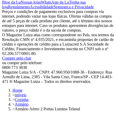
Blog da Lu
Nossas lojas
WhatsApp da Lu
Tenha sua
loja
Regulamento
Acessibilidade
Segurança e Privacidade
Preços e condições de pagamento exclusivos para compras via
internet, podendo variar nas lojas físicas. Ofertas válidas na compra
de até 5 peças de cada produto por cliente, até o término dos nossos
estoques para internet. Caso os produtos apresentem divergências de
valores, o preço válido é o da sacola de compras.
O Magazine Luiza atua como correspondente no País, nos termos da
Resolução CMN nº 4.935/2021, e encaminha propostas de cartão de
crédito e operações de crédito para a Luizacred S.A Sociedade de
Crédito, Financiamento e Investimento inscrita no CNPJ sob o nº
02.206.577/0001-80.
Compre pelo chat
ou compre pelo telefone:
0800 773 3838
Magazine Luiza S/A - CNPJ: 47.960.950/1088-36 - Endereço: Rua
Arnulfo de Lima, 2385 - Vila Santa Cruz, Franca/SP - CEP 14.403-
471 ® Magazine Luiza – Todos os direitos reservados.
Home
>
móveis
>
Cozinha
>
Armário
>
Armário Aéreo 2 Portas Lumina Telasul