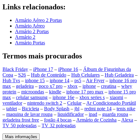
Links relacionados:
Armário Aéreo 2 Portas
Armário Aéreo
Armário 2 Portas
Armário 2
Armário Portas
Termos mais procurados
Black Friday
–
iPhone 17
–
iPhone 16
–
Álbum de Figurinhas da
Copa
–
S26
–
Hub de Conteúdo
–
Hub Celulares
–
Hub Geladeira
–
Hub Tvs
–
iphone 15
–
iphone 14
–
ps5
–
Air Fryer
–
iphone 16 pro
max
–
geladeira
–
poco x7 pro
–
xbox
–
iphone
–
creatina
–
whey
protein
–
microondas
–
kindle
–
iphone 17 pro max
–
iphone 15 pro
max
–
celular samsung
–
iphone 16e
–
xbox series s
–
xiaomi
–
ventilador
–
nintendo switch 2
–
Celular
–
Ar Condicionado Portátil
–
tablet
–
Bicicleta
–
Body Splash
–
jbl
–
redmi note 14
–
tenis nike
–
maquina de lavar roupa
–
liquidificador
–
ipad
–
guarda roupa
–
geladeira frost free
–
fogão 4 bocas
–
Armário de Cozinha
–
Alexa
–
TV 50 polegadas
–
TV 32 polegadas
Mais informações