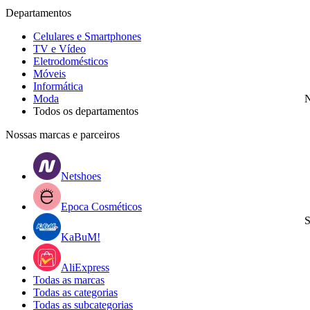
Departamentos
Celulares e Smartphones
TV e Vídeo
Eletrodomésticos
Móveis
Informática
Moda
N
Todos os departamentos
Nossas marcas e parceiros
Netshoes
Epoca Cosméticos
S
KaBuM!
AliExpress
Todas as marcas
Todas as categorias
Todas as subcategorias