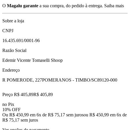
O
Magalu garante
a sua compra, do pedido à entrega.
Saiba mais
Sobre a loja
CNPJ
16.435.691/0001-96
Razão Social
Edemir Vicente Tomaselli Shoop
Endereço
R POMERODE, 227
POMERANOS - TIMBO/SC
89120-000
Preço R$ 405,89
R$
405
,
89
no Pix
10% OFF
Ou R$ 450,99 em 6x de R$ 75,17 sem juros
ou
R$ 450,99
em
6
x de
R$ 75,17
sem juros
Ver opções de pagamento