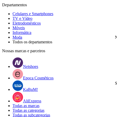
Departamentos
Celulares e Smartphones
TV e Vídeo
Eletrodomésticos
Móveis
Informática
Moda
N
Todos os departamentos
Nossas marcas e parceiros
Netshoes
Epoca Cosméticos
S
KaBuM!
AliExpress
Todas as marcas
Todas as categorias
Todas as subcategorias