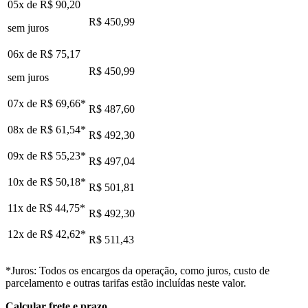
05x de
R$ 90,20
R$ 450,99
sem juros
06x de
R$ 75,17
R$ 450,99
sem juros
07x de
R$ 69,66
*
R$ 487,60
08x de
R$ 61,54
*
R$ 492,30
09x de
R$ 55,23
*
R$ 497,04
10x de
R$ 50,18
*
R$ 501,81
11x de
R$ 44,75
*
R$ 492,30
12x de
R$ 42,62
*
R$ 511,43
*Juros: Todos os encargos da operação, como juros, custo de
parcelamento e outras tarifas estão incluídas neste valor.
Calcular frete e prazo