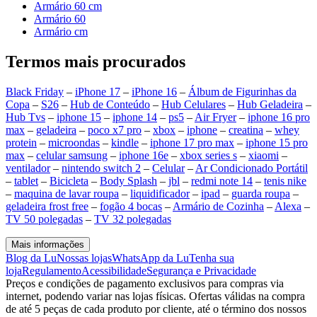
Armário 60 cm
Armário 60
Armário cm
Termos mais procurados
Black Friday
–
iPhone 17
–
iPhone 16
–
Álbum de Figurinhas da
Copa
–
S26
–
Hub de Conteúdo
–
Hub Celulares
–
Hub Geladeira
–
Hub Tvs
–
iphone 15
–
iphone 14
–
ps5
–
Air Fryer
–
iphone 16 pro
max
–
geladeira
–
poco x7 pro
–
xbox
–
iphone
–
creatina
–
whey
protein
–
microondas
–
kindle
–
iphone 17 pro max
–
iphone 15 pro
max
–
celular samsung
–
iphone 16e
–
xbox series s
–
xiaomi
–
ventilador
–
nintendo switch 2
–
Celular
–
Ar Condicionado Portátil
–
tablet
–
Bicicleta
–
Body Splash
–
jbl
–
redmi note 14
–
tenis nike
–
maquina de lavar roupa
–
liquidificador
–
ipad
–
guarda roupa
–
geladeira frost free
–
fogão 4 bocas
–
Armário de Cozinha
–
Alexa
–
TV 50 polegadas
–
TV 32 polegadas
Mais informações
Blog da Lu
Nossas lojas
WhatsApp da Lu
Tenha sua
loja
Regulamento
Acessibilidade
Segurança e Privacidade
Preços e condições de pagamento exclusivos para compras via
internet, podendo variar nas lojas físicas. Ofertas válidas na compra
de até 5 peças de cada produto por cliente, até o término dos nossos