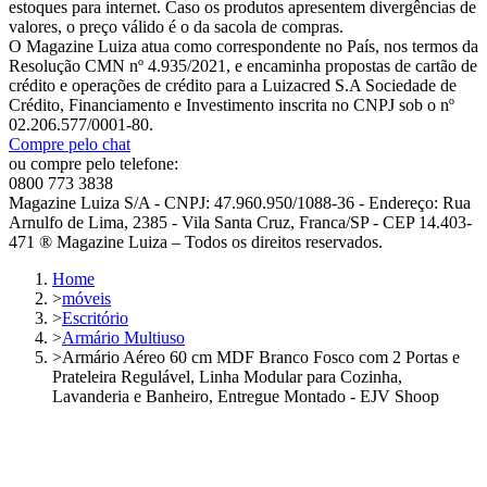
estoques para internet. Caso os produtos apresentem divergências de
valores, o preço válido é o da sacola de compras.
O Magazine Luiza atua como correspondente no País, nos termos da
Resolução CMN nº 4.935/2021, e encaminha propostas de cartão de
crédito e operações de crédito para a Luizacred S.A Sociedade de
Crédito, Financiamento e Investimento inscrita no CNPJ sob o nº
02.206.577/0001-80.
Compre pelo chat
ou compre pelo telefone:
0800 773 3838
Magazine Luiza S/A - CNPJ: 47.960.950/1088-36 - Endereço: Rua
Arnulfo de Lima, 2385 - Vila Santa Cruz, Franca/SP - CEP 14.403-
471 ® Magazine Luiza – Todos os direitos reservados.
Home
>
móveis
>
Escritório
>
Armário Multiuso
>
Armário Aéreo 60 cm MDF Branco Fosco com 2 Portas e
Prateleira Regulável, Linha Modular para Cozinha,
Lavanderia e Banheiro, Entregue Montado - EJV Shoop