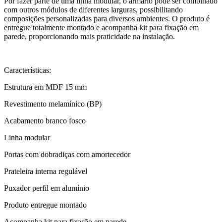
Por fazer parte de uma linha modular, o armário pode ser combinado
com outros módulos de diferentes larguras, possibilitando
composições personalizadas para diversos ambientes. O produto é
entregue totalmente montado e acompanha kit para fixação em
parede, proporcionando mais praticidade na instalação.
Características:
Estrutura em MDF 15 mm
Revestimento melamínico (BP)
Acabamento branco fosco
Linha modular
Portas com dobradiças com amortecedor
Prateleira interna regulável
Puxador perfil em alumínio
Produto entregue montado
Acompanha kit para fixação em parede