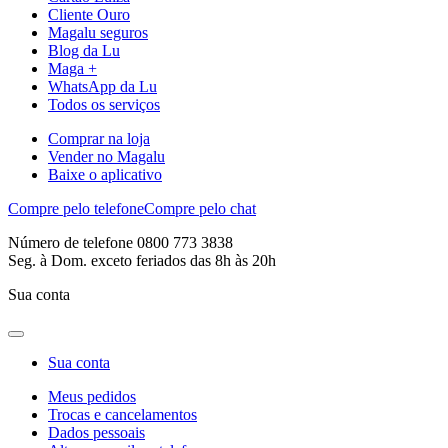
Cliente Ouro
Magalu seguros
Blog da Lu
Maga +
WhatsApp da Lu
Todos os serviços
Comprar na loja
Vender no Magalu
Baixe o aplicativo
Compre pelo telefone
Compre pelo chat
Número de telefone 0800 773 3838
Seg. à Dom. exceto feriados das 8h às 20h
Sua conta
Sua conta
Meus pedidos
Trocas e cancelamentos
Dados pessoais