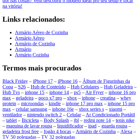
dor nas costas? Vem descobrir o modelo ideal pro seu setup e focar
na vitória!
Links relacionados:
Armário Aéreo de Cozinha
Armário Aéreo
Armário de Cozinha
Armário
Armário Cozinha
Termos mais procurados
Black Friday
–
iPhone 17
–
iPhone 16
–
Álbum de Figurinhas da
Copa
–
S26
–
Hub de Conteúdo
–
Hub Celulares
–
Hub Geladeira
–
Hub Tvs
–
iphone 15
–
iphone 14
–
ps5
–
Air Fryer
–
iphone 16 pro
max
–
geladeira
–
poco x7 pro
–
xbox
–
iphone
–
creatina
–
whey
protein
–
microondas
–
kindle
–
iphone 17 pro max
–
iphone 15 pro
max
–
celular samsung
–
iphone 16e
–
xbox series s
–
xiaomi
–
ventilador
–
nintendo switch 2
–
Celular
–
Ar Condicionado Portátil
–
tablet
–
Bicicleta
–
Body Splash
–
jbl
–
redmi note 14
–
tenis nike
–
maquina de lavar roupa
–
liquidificador
–
ipad
–
guarda roupa
–
geladeira frost free
–
fogão 4 bocas
–
Armário de Cozinha
–
Alexa
–
TV 50 polegadas
–
TV 32 polegadas