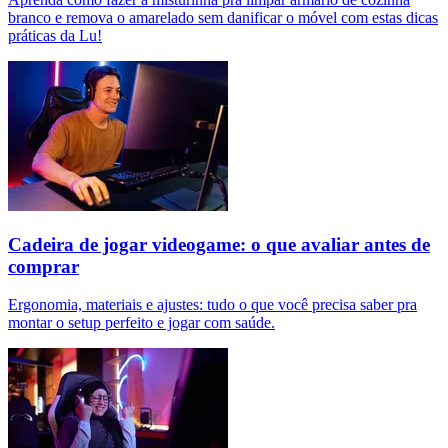
branco e remova o amarelado sem danificar o móvel com estas dicas
práticas da Lu!
Cadeira de jogar videogame: o que avaliar antes de
comprar
Ergonomia, materiais e ajustes: tudo o que você precisa saber pra
montar o setup perfeito e jogar com saúde.