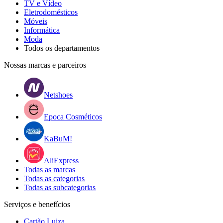
TV e Vídeo
Eletrodomésticos
Móveis
Informática
Moda
Todos os departamentos
Nossas marcas e parceiros
Netshoes
Epoca Cosméticos
KaBuM!
AliExpress
Todas as marcas
Todas as categorias
Todas as subcategorias
Serviços e benefícios
Cartão Luiza