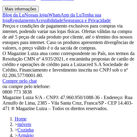
Mais informações
Blog da Lu
Nossas lojas
WhatsApp da Lu
Tenha sua
loja
Regulamento
Acessibilidade
Segurança e Privacidade
Preços e condições de pagamento exclusivos para compras via
internet, podendo variar nas lojas físicas. Ofertas válidas na compra
de até 5 peças de cada produto por cliente, até o término dos nossos
estoques para internet. Caso os produtos apresentem divergências de
valores, o preço válido é o da sacola de compras.
O Magazine Luiza atua como correspondente no País, nos termos da
Resolução CMN nº 4.935/2021, e encaminha propostas de cartão de
crédito e operações de crédito para a Luizacred S.A Sociedade de
Crédito, Financiamento e Investimento inscrita no CNPJ sob o nº
02.206.577/0001-80.
Compre pelo chat
ou compre pelo telefone:
0800 773 3838
Magazine Luiza S/A - CNPJ: 47.960.950/1088-36 - Endereço: Rua
Arnulfo de Lima, 2385 - Vila Santa Cruz, Franca/SP - CEP 14.403-
471 ® Magazine Luiza – Todos os direitos reservados.
Home
>
móveis
>
Cozinha
>
Armário