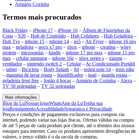
Armário Cozinha
Termos mais procurados
Black Friday
–
iPhone 17
–
iPhone 16
–
Álbum de Figurinhas da
Copa
–
S26
–
Hub de Conteúdo
–
Hub Celulares
–
Hub Geladeira
–
Hub Tvs
–
iphone 15
–
iphone 14
–
ps5
–
Air Fryer
–
iphone 16 pro
max
–
geladeira
–
poco x7 pro
–
xbox
–
iphone
–
creatina
–
whey
protein
–
microondas
–
kindle
–
iphone 17 pro max
–
iphone 15 pro
max
–
celular samsung
–
iphone 16e
–
xbox series s
–
xiaomi
–
ventilador
–
nintendo switch 2
–
Celular
–
Ar Condicionado Portátil
–
tablet
–
Bicicleta
–
Body Splash
–
jbl
–
redmi note 14
–
tenis nike
–
maquina de lavar roupa
–
liquidificador
–
ipad
–
guarda roupa
–
geladeira frost free
–
fogão 4 bocas
–
Armário de Cozinha
–
Alexa
–
TV 50 polegadas
–
TV 32 polegadas
Mais informações
Blog da Lu
Nossas lojas
WhatsApp da Lu
Tenha sua
loja
Regulamento
Acessibilidade
Segurança e Privacidade
Preços e condições de pagamento exclusivos para compras via
internet, podendo variar nas lojas físicas. Ofertas válidas na compra
de até 5 peças de cada produto por cliente, até o término dos nossos
estoques para internet. Caso os produtos apresentem divergências de
valores, o preço válido é o da sacola de compras.