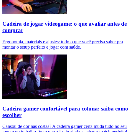
Cadeira de jogar videogame: o que avaliar antes de
comprar
Ergonomia, materiais e ajustes: tudo o que você precisa saber pra
montar o setup perfeito e jogar com saúde.
Cadeira gamer confortável para coluna: saiba como
escolher
Cansou de dor nas costas? A cadeira gamer certa muda tudo no seu
jogo e no trabalho. Vem que a Lu te ajuda a achar o match perfeito!