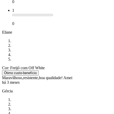
0
1
0
Eliane
Cor: Freijó com Off White
Ótimo custo-benefício
Maravilhoso,resistente,boa qualidade! Amei
há 3 meses
Gércia