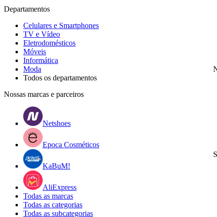
Departamentos
Celulares e Smartphones
TV e Vídeo
Eletrodomésticos
Móveis
Informática
Moda
N
Todos os departamentos
Nossas marcas e parceiros
Netshoes
Epoca Cosméticos
S
KaBuM!
AliExpress
Todas as marcas
Todas as categorias
Todas as subcategorias