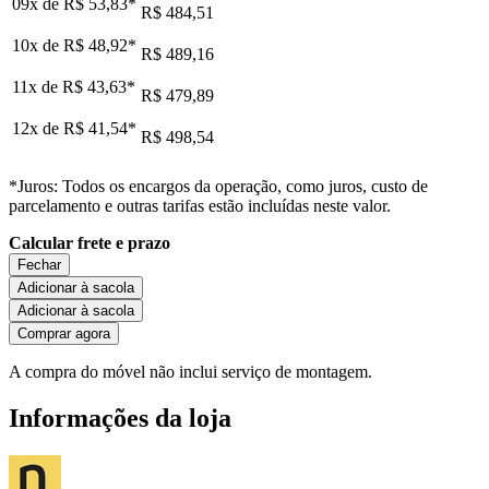
09x de
R$ 53,83
*
R$ 484,51
10x de
R$ 48,92
*
R$ 489,16
11x de
R$ 43,63
*
R$ 479,89
12x de
R$ 41,54
*
R$ 498,54
*Juros: Todos os encargos da operação, como juros, custo de
parcelamento e outras tarifas estão incluídas neste valor.
Calcular frete e prazo
Fechar
Adicionar à sacola
Adicionar à sacola
Comprar agora
A compra do móvel não inclui serviço de montagem.
Informações da loja