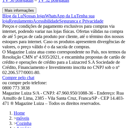
TV 50 polegadas
–
TV 32 polegadas
Mais informações
Blog da Lu
Nossas lojas
WhatsApp da Lu
Tenha sua
loja
Regulamento
Acessibilidade
Segurança e Privacidade
Preços e condições de pagamento exclusivos para compras via
internet, podendo variar nas lojas físicas. Ofertas válidas na compra
de até 5 peças de cada produto por cliente, até o término dos nossos
estoques para internet. Caso os produtos apresentem divergências de
valores, o preço válido é o da sacola de compras.
O Magazine Luiza atua como correspondente no País, nos termos da
Resolução CMN nº 4.935/2021, e encaminha propostas de cartão de
crédito e operações de crédito para a Luizacred S.A Sociedade de
Crédito, Financiamento e Investimento inscrita no CNPJ sob o nº
02.206.577/0001-80.
Compre pelo chat
ou compre pelo telefone:
0800 773 3838
Magazine Luiza S/A - CNPJ: 47.960.950/1088-36 - Endereço: Rua
Arnulfo de Lima, 2385 - Vila Santa Cruz, Franca/SP - CEP 14.403-
471 ® Magazine Luiza – Todos os direitos reservados.
Home
>
móveis
>
Cozinha