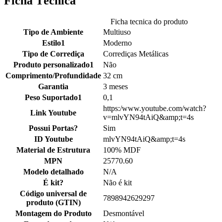
Ficha Técnica
Ficha tecnica do produto
Tipo de Ambiente
Multiuso
Estilo1
Moderno
Tipo de Corrediça
Corrediças Metálicas
Produto personalizado1
Não
Comprimento/Profundidade
32 cm
Garantia
3 meses
Peso Suportado1
0,1
https:/www.youtube.com/watch?
Link Youtube
v=mlvYN94tAiQ&amp;t=4s
Possui Portas?
Sim
ID Youtube
mlvYN94tAiQ&amp;t=4s
Material de Estrutura
100% MDF
MPN
25770.60
Modelo detalhado
N/A
É kit?
Não é kit
Código universal de
7898942629297
produto (GTIN)
Montagem do Produto
Desmontável