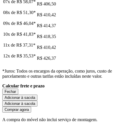
07x de
R$ 58,07
*
R$ 406,50
08x de
R$ 51,30
*
R$ 410,42
09x de
R$ 46,04
*
R$ 414,37
10x de
R$ 41,83
*
R$ 418,35
11x de
R$ 37,31
*
R$ 410,42
12x de
R$ 35,53
*
R$ 426,37
*Juros: Todos os encargos da operação, como juros, custo de
parcelamento e outras tarifas estão incluídas neste valor.
Calcular frete e prazo
Fechar
Adicionar à sacola
Adicionar à sacola
Comprar agora
A compra do móvel não inclui serviço de montagem.