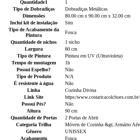
Quantidade1
1
Tipo de Dobradiças
Dobradiças Metálicas
Dimensões
80.00 cm x 90.00 cm x 32.00 cm
Inclui kit de instalação
Sim
Tipo de Acabamento da
Fosca
Pintura
Quantidade de nichos
1 nicho
Largura
80 cm
Tipo de Pintura
Pintura em UV (Ultravioleta)
Tempo de montagem
1h
Possui Espelho?
Não
Tipo de Produto
N/A
É resistente à água
Não
Linha
Cozinha Divina
Link Site
https:/www.costaricacolchoes.com.br
Possui Pés?
Não
Altura
90 cm
Quantidade de Portas
2 Portas de Abrir
Categoria Trilha
Móveis de Cozinha &gt; Armário Aér
Gênero
UNISSEX
Acabamento
Fosca