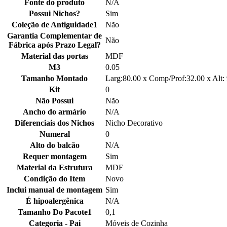
Fonte do produto
N/A
Possui Nichos?
Sim
Coleção de Antiguidade1
Não
Garantia Complementar de
Não
Fábrica após Prazo Legal?
Material das portas
MDF
M3
0.05
Tamanho Montado
Larg:80.00 x Comp/Prof:32.00 x Alt:
Kit
0
Não Possui
Não
Ancho do armário
N/A
Diferenciais dos Nichos
Nicho Decorativo
Numeral
0
Alto do balcão
N/A
Requer montagem
Sim
Material da Estrutura
MDF
Condição do Item
Novo
Inclui manual de montagem
Sim
É hipoalergênica
N/A
Tamanho Do Pacote1
0,1
Categoria - Pai
Móveis de Cozinha