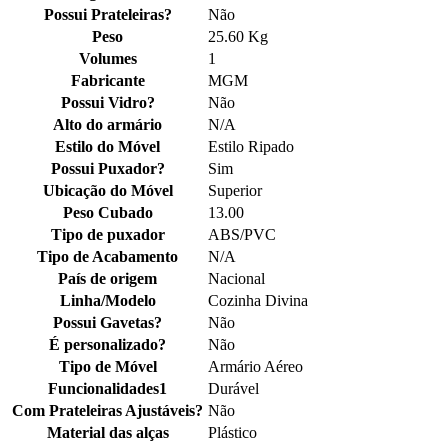
Possui Prateleiras?
Não
Peso
25.60 Kg
Volumes
1
Fabricante
MGM
Possui Vidro?
Não
Alto do armário
N/A
Estilo do Móvel
Estilo Ripado
Possui Puxador?
Sim
Ubicação do Móvel
Superior
Peso Cubado
13.00
Tipo de puxador
ABS/PVC
Tipo de Acabamento
N/A
País de origem
Nacional
Linha/Modelo
Cozinha Divina
Possui Gavetas?
Não
É personalizado?
Não
Tipo de Móvel
Armário Aéreo
Funcionalidades1
Durável
Com Prateleiras Ajustáveis?
Não
Material das alças
Plástico