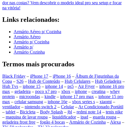
dor nas costas? Vem descobrir o modelo ideal pro seu setup e focar
na vitória!
Links relacionados:
Armário Aéreo p/ Cozinha
Armário Aéreo
Armário p/ Cozinha
Armário p/
Armário Cozinha
Termos mais procurados
Black Friday
–
iPhone 17
–
iPhone 16
–
Álbum de Figurinhas da
Copa
–
S26
–
Hub de Conteúdo
–
Hub Celulares
–
Hub Geladeira
–
Hub Tvs
–
iphone 15
–
iphone 14
–
ps5
–
Air Fryer
–
iphone 16 pro
max
–
geladeira
–
poco x7 pro
–
xbox
–
iphone
–
creatina
–
whey
protein
–
microondas
–
kindle
–
iphone 17 pro max
–
iphone 15 pro
max
–
celular samsung
–
iphone 16e
–
xbox series s
–
xiaomi
–
ventilador
–
nintendo switch 2
–
Celular
–
Ar Condicionado Portátil
–
tablet
–
Bicicleta
–
Body Splash
–
jbl
–
redmi note 14
–
tenis nike
–
maquina de lavar roupa
–
liquidificador
–
ipad
–
guarda roupa
–
geladeira frost free
–
fogão 4 bocas
–
Armário de Cozinha
–
Alexa
–