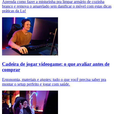
Aprenda como fazer a misturinha pra limpar armário de cozinha
branco e remova o amarelado sem danificar o móvel com estas dicas
práticas da Lu!
Cadeira de jogar videogame: o que avaliar antes de
comprar
Ergonomia, materiais e ajustes: tudo o que você precisa saber pra
montar o setup perfeito e jogar com saúde.