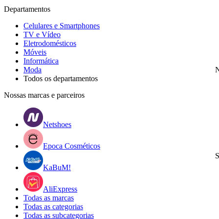
Departamentos
Celulares e Smartphones
TV e Vídeo
Eletrodomésticos
Móveis
Informática
Moda
N
Todos os departamentos
Nossas marcas e parceiros
Netshoes
Epoca Cosméticos
S
KaBuM!
AliExpress
Todas as marcas
Todas as categorias
Todas as subcategorias