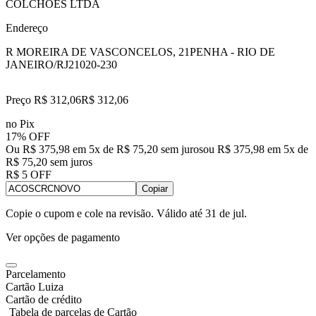
COLCHOES LTDA
Endereço
R MOREIRA DE VASCONCELOS, 21
PENHA - RIO DE
JANEIRO/RJ
21020-230
Preço R$ 312,06
R$
312
,
06
no Pix
17% OFF
Ou R$ 375,98 em 5x de R$ 75,20 sem juros
ou
R$ 375,98
em
5
x de
R$ 75,20
sem juros
R$ 5 OFF
Copiar
Copie o cupom e cole na revisão. Válido até
31 de jul
.
Ver opções de pagamento
Parcelamento
Cartão Luiza
Cartão de crédito
Tabela de parcelas de Cartão