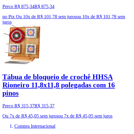
Preço R$ 875,34
R$
875
,
34
no Pix
Ou 10x de R$ 101,78 sem juros
ou
10
x de
R$ 101,78
sem
juros
Tábua de bloqueio de crochê HHSA
Rioneiro 11,8x11,8 polegadas com 16
pinos
Preço R$ 315,37
R$
315
,
37
Ou 7x de R$ 45,05 sem juros
ou
7
x de
R$ 45,05
sem juros
Compra Internacional