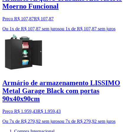
Moerno Funcional
Preço R$ 107,87
R$
107
,
87
Ou 1x de R$ 107,87 sem juros
ou
1
x de
R$ 107,87
sem juros
Armário de armazenamento LISSIMO
Metal Garage Black com portas
90x40x90cm
Preço R$ 1.959,43
R$
1.959
,
43
Ou 7x de R$ 279,92 sem juros
ou
7
x de
R$ 279,92
sem juros
Compra Internacional