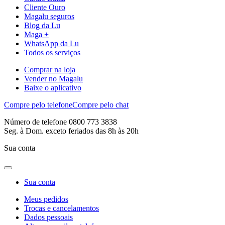
Cliente Ouro
Magalu seguros
Blog da Lu
Maga +
WhatsApp da Lu
Todos os serviços
Comprar na loja
Vender no Magalu
Baixe o aplicativo
Compre pelo telefone
Compre pelo chat
Número de telefone 0800 773 3838
Seg. à Dom. exceto feriados das 8h às 20h
Sua conta
Sua conta
Meus pedidos
Trocas e cancelamentos
Dados pessoais