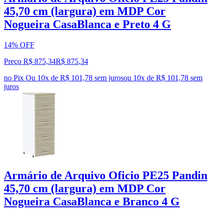
45,70 cm (largura) em MDP Cor
Nogueira CasaBlanca e Preto 4 G
14% OFF
Preço R$ 875,34
R$
875
,
34
no Pix
Ou 10x de R$ 101,78 sem juros
ou
10
x de
R$ 101,78
sem
juros
Armário de Arquivo Oficio PE25 Pandin
45,70 cm (largura) em MDP Cor
Nogueira CasaBlanca e Branco 4 G