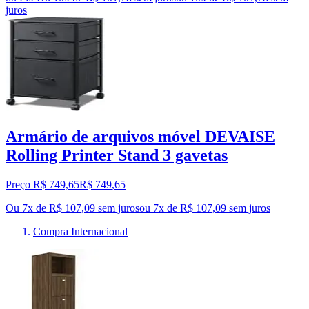
juros
Armário de arquivos móvel DEVAISE
Rolling Printer Stand 3 gavetas
Preço R$ 749,65
R$
749
,
65
Ou 7x de R$ 107,09 sem juros
ou
7
x de
R$ 107,09
sem juros
Compra Internacional