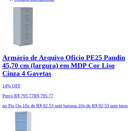
Armário de Arquivo Oficio PE25 Pandin
45,70 cm (largura) em MDP Cor Liso
Cinza 4 Gavetas
14% OFF
Preço R$ 795,77
R$
795
,
77
no Pix
Ou 10x de R$ 92,53 sem juros
ou
10
x de
R$ 92,53
sem juros