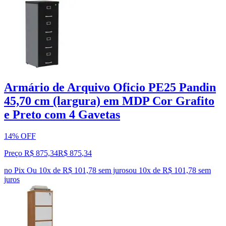
Armário de Arquivo Oficio PE25 Pandin
45,70 cm (largura) em MDP Cor Grafito
e Preto com 4 Gavetas
14% OFF
Preço R$ 875,34
R$
875
,
34
no Pix
Ou 10x de R$ 101,78 sem juros
ou
10
x de
R$ 101,78
sem
juros