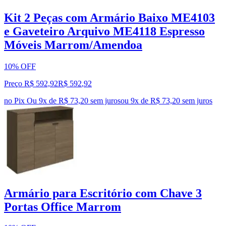
Kit 2 Peças com Armário Baixo ME4103
e Gaveteiro Arquivo ME4118 Espresso
Móveis Marrom/Amendoa
10% OFF
Preço R$ 592,92
R$
592
,
92
no Pix
Ou 9x de R$ 73,20 sem juros
ou
9
x de
R$ 73,20
sem juros
Armário para Escritório com Chave 3
Portas Office Marrom