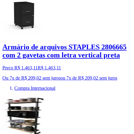
Armário de arquivos STAPLES 2806665
com 2 gavetas com letra vertical preta
Preço R$ 1.463,11
R$
1.463
,
11
Ou 7x de R$ 209,02 sem juros
ou
7
x de
R$ 209,02
sem juros
Compra Internacional