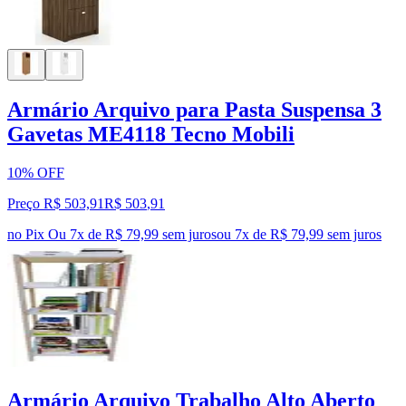
Armário Arquivo para Pasta Suspensa 3
Gavetas ME4118 Tecno Mobili
10% OFF
Preço R$ 503,91
R$
503
,
91
no Pix
Ou 7x de R$ 79,99 sem juros
ou
7
x de
R$ 79,99
sem juros
Armário Arquivo Trabalho Alto Aberto