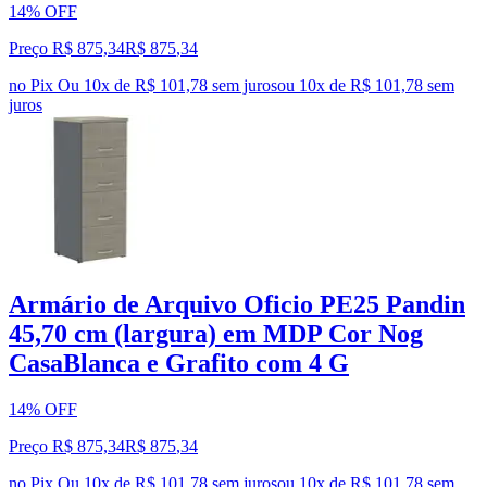
14% OFF
Preço R$ 875,34
R$
875
,
34
no Pix
Ou 10x de R$ 101,78 sem juros
ou
10
x de
R$ 101,78
sem
juros
Armário de Arquivo Oficio PE25 Pandin
45,70 cm (largura) em MDP Cor Nog
CasaBlanca e Grafito com 4 G
14% OFF
Preço R$ 875,34
R$
875
,
34
no Pix
Ou 10x de R$ 101,78 sem juros
ou
10
x de
R$ 101,78
sem