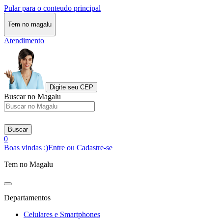
Pular para o conteudo principal
Tem no magalu
Atendimento
Digite seu CEP
Buscar no Magalu
Buscar
0
Boas vindas :)
Entre ou Cadastre-se
Tem no Magalu
Departamentos
Celulares e Smartphones