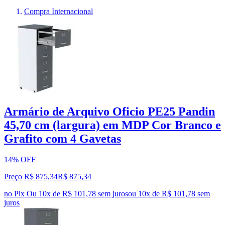
Compra Internacional
Armário de Arquivo Oficio PE25 Pandin
45,70 cm (largura) em MDP Cor Branco e
Grafito com 4 Gavetas
14% OFF
Preço R$ 875,34
R$
875
,
34
no Pix
Ou 10x de R$ 101,78 sem juros
ou
10
x de
R$ 101,78
sem
juros