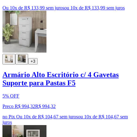
Ou 10x de R$ 133,99 sem juros
ou
10
x de
R$ 133,99
sem juros
+3
Armário Alto Escritório c/ 4 Gavetas
Suporte para Pastas F5
5% OFF
Preço R$ 994,32
R$
994
,
32
no Pix
Ou 10x de R$ 104,67 sem juros
ou
10
x de
R$ 104,67
sem
juros