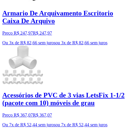
Armario De Arquivamento Escritorio
Caixa De Arquivo
Preço R$ 247,97
R$
247
,
97
Ou 3x de R$ 82,66 sem juros
ou
3
x de
R$ 82,66
sem juros
Acessórios de PVC de 3 vias LetsFix 1-1/2
(pacote com 10) móveis de grau
Preço R$ 367,07
R$
367
,
07
Ou 7x de R$ 52,44 sem juros
ou
7
x de
R$ 52,44
sem juros