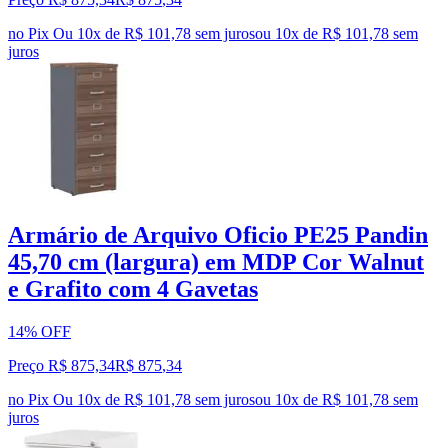
no Pix
Ou 10x de R$ 101,78 sem juros
ou
10
x de
R$ 101,78
sem
juros
Armário de Arquivo Oficio PE25 Pandin
45,70 cm (largura) em MDP Cor Walnut
e Grafito com 4 Gavetas
14% OFF
Preço R$ 875,34
R$
875
,
34
no Pix
Ou 10x de R$ 101,78 sem juros
ou
10
x de
R$ 101,78
sem
juros