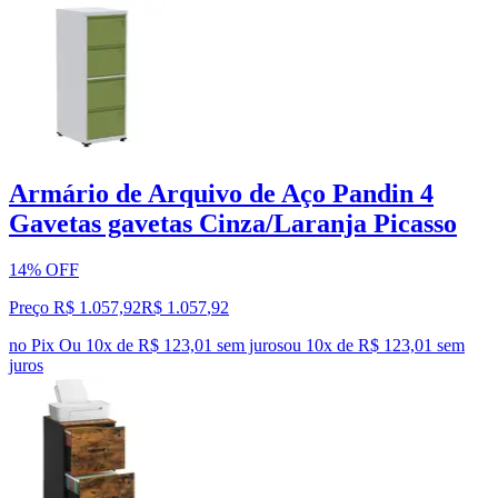
Armário de Arquivo de Aço Pandin 4
Gavetas gavetas Cinza/Laranja Picasso
14% OFF
Preço R$ 1.057,92
R$
1.057
,
92
no Pix
Ou 10x de R$ 123,01 sem juros
ou
10
x de
R$ 123,01
sem
juros