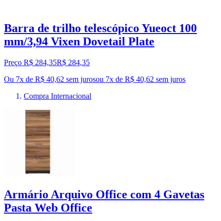
Barra de trilho telescópico Yueoct 100
mm/3,94 Vixen Dovetail Plate
Preço R$ 284,35
R$
284
,
35
Ou 7x de R$ 40,62 sem juros
ou
7
x de
R$ 40,62
sem juros
Compra Internacional
Armário Arquivo Office com 4 Gavetas
Pasta Web Office