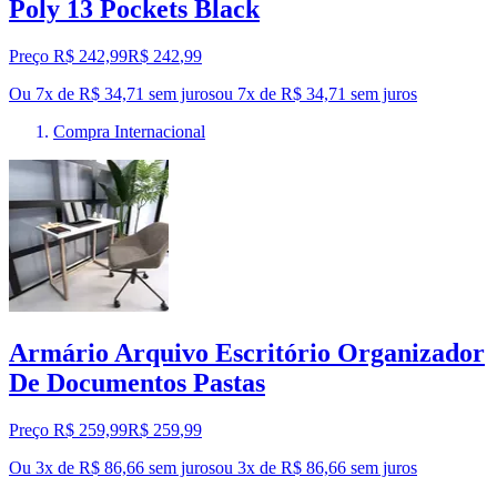
Poly 13 Pockets Black
Preço R$ 242,99
R$
242
,
99
Ou 7x de R$ 34,71 sem juros
ou
7
x de
R$ 34,71
sem juros
Compra Internacional
Armário Arquivo Escritório Organizador
De Documentos Pastas
Preço R$ 259,99
R$
259
,
99
Ou 3x de R$ 86,66 sem juros
ou
3
x de
R$ 86,66
sem juros