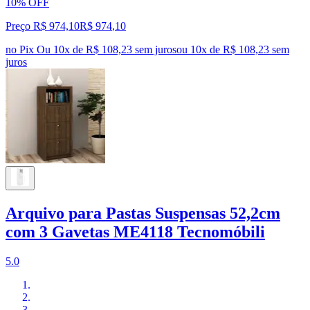
10% OFF
Preço R$ 974,10
R$
974
,
10
no Pix
Ou 10x de R$ 108,23 sem juros
ou
10
x de
R$ 108,23
sem
juros
Arquivo para Pastas Suspensas 52,2cm
com 3 Gavetas ME4118 Tecnomóbili
5.0