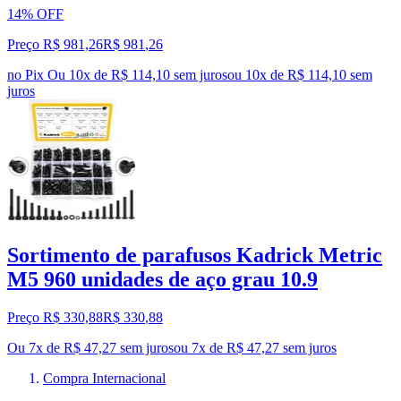
14% OFF
Preço R$ 981,26
R$
981
,
26
no Pix
Ou 10x de R$ 114,10 sem juros
ou
10
x de
R$ 114,10
sem
juros
Sortimento de parafusos Kadrick Metric
M5 960 unidades de aço grau 10.9
Preço R$ 330,88
R$
330
,
88
Ou 7x de R$ 47,27 sem juros
ou
7
x de
R$ 47,27
sem juros
Compra Internacional