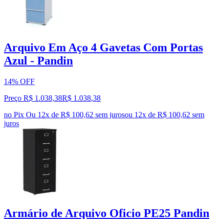
Arquivo Em Aço 4 Gavetas Com Portas
Azul - Pandin
14% OFF
Preço R$ 1.038,38
R$
1.038
,
38
no Pix
Ou 12x de R$ 100,62 sem juros
ou
12
x de
R$ 100,62
sem
juros
Armário de Arquivo Oficio PE25 Pandin