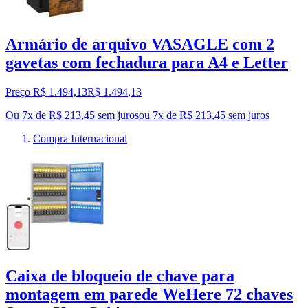
Armário de arquivo VASAGLE com 2
gavetas com fechadura para A4 e Letter
Preço R$ 1.494,13
R$
1.494
,
13
Ou 7x de R$ 213,45 sem juros
ou
7
x de
R$ 213,45
sem juros
Compra Internacional
Caixa de bloqueio de chave para
montagem em parede WeHere 72 chaves