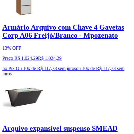
Armário Arquivo com Chave 4 Gavetas
Corp A06 Freijó/Branco - Mpozenato
13% OFF
Preço R$ 1.024,29
R$
1.024
,
29
no Pix
Ou 10x de R$ 117,73 sem juros
ou
10
x de
R$ 117,73
sem
juros
Arquivo expansível suspenso SMEAD