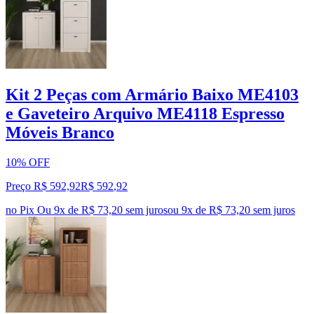
Kit 2 Peças com Armário Baixo ME4103
e Gaveteiro Arquivo ME4118 Espresso
Móveis Branco
10% OFF
Preço R$ 592,92
R$
592
,
92
no Pix
Ou 9x de R$ 73,20 sem juros
ou
9
x de
R$ 73,20
sem juros