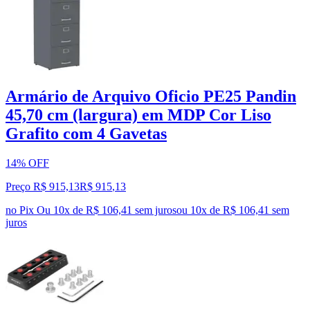
Armário de Arquivo Oficio PE25 Pandin
45,70 cm (largura) em MDP Cor Liso
Grafito com 4 Gavetas
14% OFF
Preço R$ 915,13
R$
915
,
13
no Pix
Ou 10x de R$ 106,41 sem juros
ou
10
x de
R$ 106,41
sem
juros