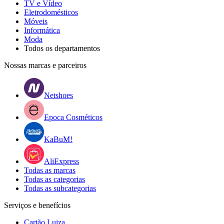
TV e Vídeo
Eletrodomésticos
Móveis
Informática
Moda
Todos os departamentos
Nossas marcas e parceiros
Netshoes
Epoca Cosméticos
KaBuM!
AliExpress
Todas as marcas
Todas as categorias
Todas as subcategorias
Serviços e benefícios
Cartão Luiza