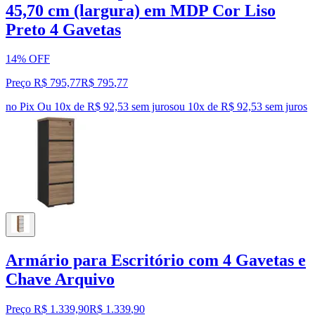
45,70 cm (largura) em MDP Cor Liso
Preto 4 Gavetas
14% OFF
Preço R$ 795,77
R$
795
,
77
no Pix
Ou 10x de R$ 92,53 sem juros
ou
10
x de
R$ 92,53
sem juros
Armário para Escritório com 4 Gavetas e
Chave Arquivo
Preço R$ 1.339,90
R$
1.339
,
90