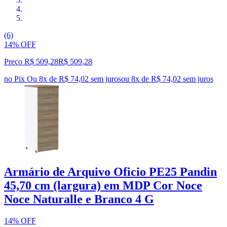
(6)
14% OFF
Preço R$ 509,28
R$
509
,
28
no Pix
Ou 8x de R$ 74,02 sem juros
ou
8
x de
R$ 74,02
sem juros
Armário de Arquivo Oficio PE25 Pandin
45,70 cm (largura) em MDP Cor Noce
Noce Naturalle e Branco 4 G
14% OFF