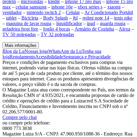
protein
–
microondas
–
kindle
–
iphone 17 pro max
–
iphone 15 pro
max
–
celular samsung
–
iphone 16e
–
xbox series s
–
xiaomi
–
ventilador
–
nintendo switch 2
–
Celular
–
Ar Condicionado Portátil
–
tablet
–
Bicicleta
–
Body Splash
–
jbl
–
redmi note 14
–
tenis nike
–
maquina de lavar roupa
–
liquidificador
–
ipad
–
guarda roupa
–
geladeira frost free
–
fogão 4 bocas
–
Armário de Cozinha
–
Alexa
–
TV 50 polegadas
–
TV 32 polegadas
Mais informações
Blog da Lu
Nossas lojas
WhatsApp da Lu
Tenha sua
loja
Regulamento
Acessibilidade
Segurança e Privacidade
Preços e condições de pagamento exclusivos para compras via
internet, podendo variar nas lojas físicas. Ofertas válidas na compra
de até 5 peças de cada produto por cliente, até o término dos nossos
estoques para internet. Caso os produtos apresentem divergências de
valores, o preço válido é o da sacola de compras.
O Magazine Luiza atua como correspondente no País, nos termos da
Resolução CMN nº 4.935/2021, e encaminha propostas de cartão de
crédito e operações de crédito para a Luizacred S.A Sociedade de
Crédito, Financiamento e Investimento inscrita no CNPJ sob o nº
02.206.577/0001-80.
Compre pelo chat
ou compre pelo telefone:
0800 773 3838
Magazine Luiza S/A - CNPJ: 47.960.950/1088-36 - Endereço: Rua