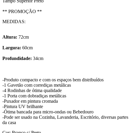
Tampo Superior Preto
** PROMOÇÃO **
MEDIDAS:
Altura:
72cm
Largura:
60cm
Profundidade:
34cm
-Produto compacto e com os espaços bem distribuídos
-1 Gavetão com corrediças metálicas
-4 Rodinhas de ótima qualidade
-1 Porta com dobradiças metálicas
-Puxador em pintura cromada
-Pintura UV brilhante
-Ótima bancada para micro-ondas ou Bebedouro
-Pode ser usado na Cozinha, Lavanderia, Escritório, diversas partes
da casa
Cor: Branco c/ Preto