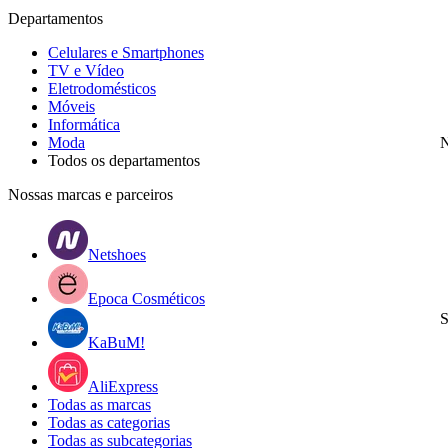
Departamentos
Celulares e Smartphones
TV e Vídeo
Eletrodomésticos
Móveis
Informática
Moda
N
Todos os departamentos
Nossas marcas e parceiros
Netshoes
Epoca Cosméticos
S
KaBuM!
AliExpress
Todas as marcas
Todas as categorias
Todas as subcategorias