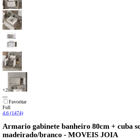
+
2
Favoritar
Full
4.6 (1474)
Armario gabinete banheiro 80cm + cuba s
madeirado/branco - MOVEIS JOIA