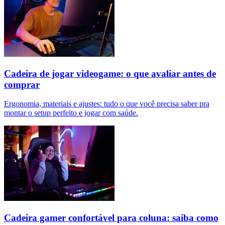
Cadeira de jogar videogame: o que avaliar antes de
comprar
Ergonomia, materiais e ajustes: tudo o que você precisa saber pra
montar o setup perfeito e jogar com saúde.
Cadeira gamer confortável para coluna: saiba como