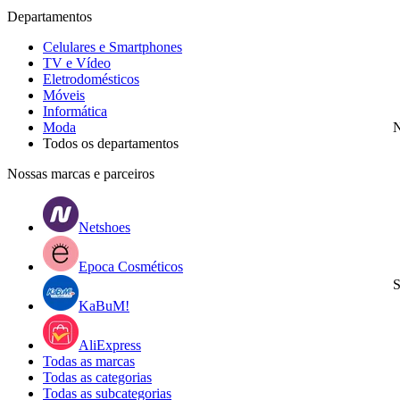
Departamentos
Celulares e Smartphones
TV e Vídeo
Eletrodomésticos
Móveis
Informática
Moda
N
Todos os departamentos
Nossas marcas e parceiros
Netshoes
Epoca Cosméticos
S
KaBuM!
AliExpress
Todas as marcas
Todas as categorias
Todas as subcategorias