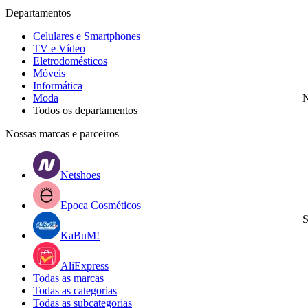
Departamentos
Celulares e Smartphones
TV e Vídeo
Eletrodomésticos
Móveis
Informática
Moda
N
Todos os departamentos
Nossas marcas e parceiros
Netshoes
Epoca Cosméticos
S
KaBuM!
AliExpress
Todas as marcas
Todas as categorias
Todas as subcategorias