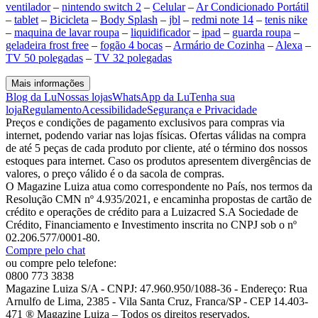
ventilador
–
nintendo switch 2
–
Celular
–
Ar Condicionado Portátil
–
tablet
–
Bicicleta
–
Body Splash
–
jbl
–
redmi note 14
–
tenis nike
–
maquina de lavar roupa
–
liquidificador
–
ipad
–
guarda roupa
–
geladeira frost free
–
fogão 4 bocas
–
Armário de Cozinha
–
Alexa
–
TV 50 polegadas
–
TV 32 polegadas
Mais informações
Blog da Lu
Nossas lojas
WhatsApp da Lu
Tenha sua
loja
Regulamento
Acessibilidade
Segurança e Privacidade
Preços e condições de pagamento exclusivos para compras via
internet, podendo variar nas lojas físicas. Ofertas válidas na compra
de até 5 peças de cada produto por cliente, até o término dos nossos
estoques para internet. Caso os produtos apresentem divergências de
valores, o preço válido é o da sacola de compras.
O Magazine Luiza atua como correspondente no País, nos termos da
Resolução CMN nº 4.935/2021, e encaminha propostas de cartão de
crédito e operações de crédito para a Luizacred S.A Sociedade de
Crédito, Financiamento e Investimento inscrita no CNPJ sob o nº
02.206.577/0001-80.
Compre pelo chat
ou compre pelo telefone:
0800 773 3838
Magazine Luiza S/A - CNPJ: 47.960.950/1088-36 - Endereço: Rua
Arnulfo de Lima, 2385 - Vila Santa Cruz, Franca/SP - CEP 14.403-
471 ® Magazine Luiza – Todos os direitos reservados.