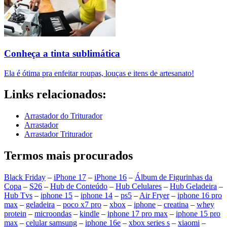
Conheça a tinta sublimática
Ela é ótima pra enfeitar roupas, louças e itens de artesanato!
Links relacionados:
Arrastador do Triturador
Arrastador
Arrastador Triturador
Termos mais procurados
Black Friday
–
iPhone 17
–
iPhone 16
–
Álbum de Figurinhas da
Copa
–
S26
–
Hub de Conteúdo
–
Hub Celulares
–
Hub Geladeira
–
Hub Tvs
–
iphone 15
–
iphone 14
–
ps5
–
Air Fryer
–
iphone 16 pro
max
–
geladeira
–
poco x7 pro
–
xbox
–
iphone
–
creatina
–
whey
protein
–
microondas
–
kindle
–
iphone 17 pro max
–
iphone 15 pro
max
–
celular samsung
–
iphone 16e
–
xbox series s
–
xiaomi
–