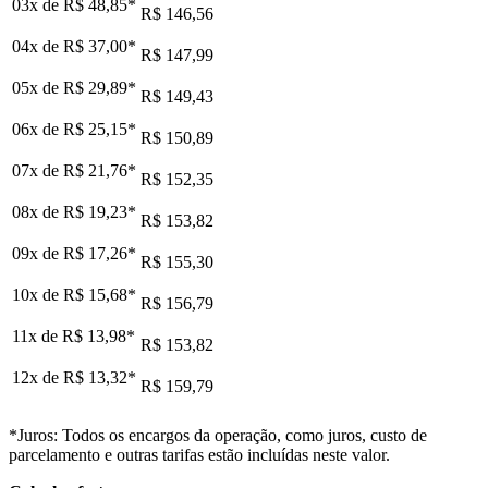
03x de
R$ 48,85
*
R$ 146,56
04x de
R$ 37,00
*
R$ 147,99
05x de
R$ 29,89
*
R$ 149,43
06x de
R$ 25,15
*
R$ 150,89
07x de
R$ 21,76
*
R$ 152,35
08x de
R$ 19,23
*
R$ 153,82
09x de
R$ 17,26
*
R$ 155,30
10x de
R$ 15,68
*
R$ 156,79
11x de
R$ 13,98
*
R$ 153,82
12x de
R$ 13,32
*
R$ 159,79
*Juros: Todos os encargos da operação, como juros, custo de
parcelamento e outras tarifas estão incluídas neste valor.