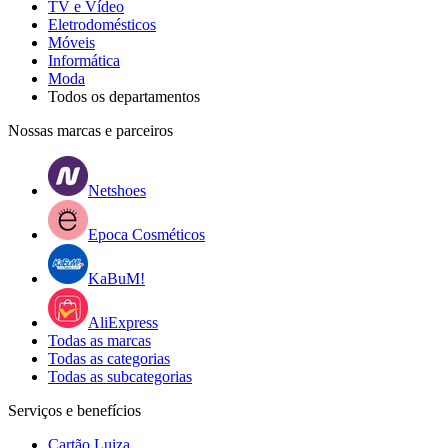
TV e Vídeo
Eletrodomésticos
Móveis
Informática
Moda
Todos os departamentos
Nossas marcas e parceiros
Netshoes
Epoca Cosméticos
KaBuM!
AliExpress
Todas as marcas
Todas as categorias
Todas as subcategorias
Serviços e benefícios
Cartão Luiza