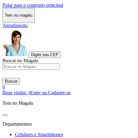
Pular para o conteudo principal
Tem no magalu
Atendimento
Digite seu CEP
Buscar no Magalu
Buscar
0
Boas vindas :)
Entre ou Cadastre-se
Tem no Magalu
Departamentos
Celulares e Smartphones