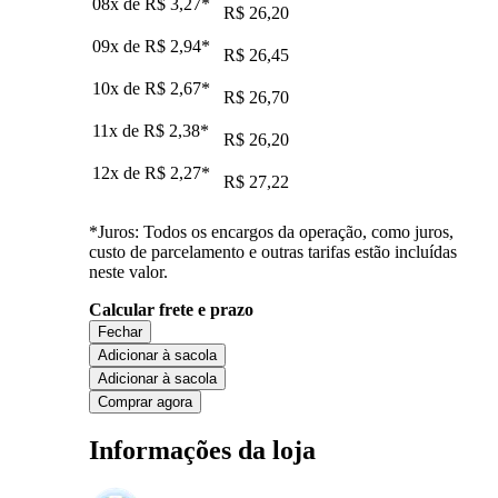
08x de
R$ 3,27
*
R$ 26,20
09x de
R$ 2,94
*
R$ 26,45
10x de
R$ 2,67
*
R$ 26,70
11x de
R$ 2,38
*
R$ 26,20
12x de
R$ 2,27
*
R$ 27,22
*Juros: Todos os encargos da operação, como juros,
custo de parcelamento e outras tarifas estão incluídas
neste valor.
Calcular frete e prazo
Fechar
Adicionar à sacola
Adicionar à sacola
Comprar agora
Informações da loja