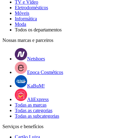
TV e Vídeo
Eletrodomésticos
Móveis
Informática
Moda
Todos os departamentos
Nossas marcas e parceiros
Netshoes
Epoca Cosméticos
KaBuM!
AliExpress
Todas as marcas
Todas as categorias
Todas as subcategorias
Serviços e benefícios
Cartão Luiza