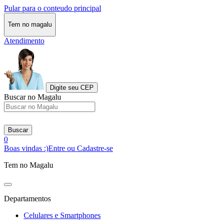
Pular para o conteudo principal
Tem no magalu
Atendimento
Digite seu CEP
Buscar no Magalu
Buscar
0
Boas vindas :)
Entre ou Cadastre-se
Tem no Magalu
Departamentos
Celulares e Smartphones