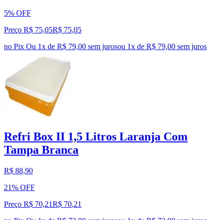
5% OFF
Preço R$ 75,05
R$
75
,
05
no Pix
Ou 1x de R$ 79,00 sem juros
ou
1
x de
R$ 79,00
sem juros
Refri Box II 1,5 Litros Laranja Com
Tampa Branca
R$ 88,90
21% OFF
Preço R$ 70,21
R$
70
,
21