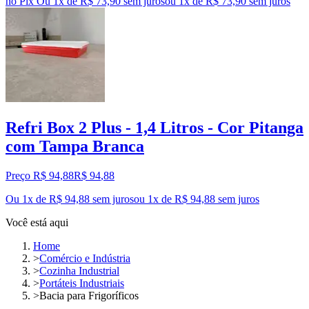
no Pix
Ou 1x de R$ 73,90 sem juros
ou
1
x de
R$ 73,90
sem juros
Refri Box 2 Plus - 1,4 Litros - Cor Pitanga
com Tampa Branca
Preço R$ 94,88
R$
94
,
88
Ou 1x de R$ 94,88 sem juros
ou
1
x de
R$ 94,88
sem juros
Você está aqui
Home
>
Comércio e Indústria
>
Cozinha Industrial
>
Portáteis Industriais
>
Bacia para Frigoríficos