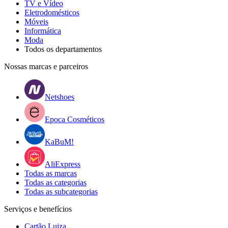
TV e Vídeo
Eletrodomésticos
Móveis
Informática
Moda
Todos os departamentos
Nossas marcas e parceiros
Netshoes
Epoca Cosméticos
KaBuM!
AliExpress
Todas as marcas
Todas as categorias
Todas as subcategorias
Serviços e benefícios
Cartão Luiza