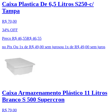
Caixa Plastica De 6,5 Litros S250-c/
Tampa
R$ 70,00
34% OFF
Preço R$ 46,55
R$
46
,
55
no Pix
Ou 1x de R$ 49,00 sem juros
ou
1
x de
R$ 49,00
sem juros
Caixa Armazenamento Plástico 11 Litros
Branco S 500 Supercron
R$ 79,00