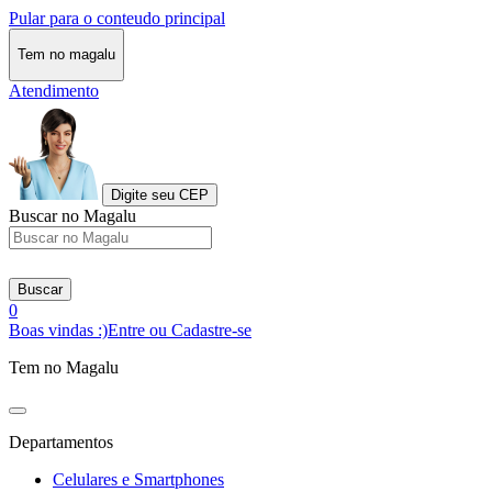
Pular para o conteudo principal
Tem no magalu
Atendimento
Digite seu CEP
Buscar no Magalu
Buscar
0
Boas vindas :)
Entre ou Cadastre-se
Tem no Magalu
Departamentos
Celulares e Smartphones