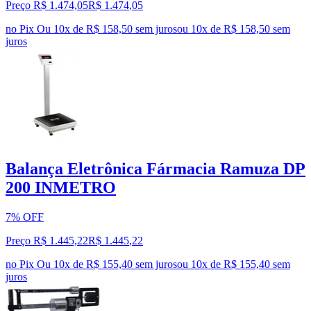
Preço R$ 1.474,05
R$
1.474
,
05
no Pix
Ou 10x de R$ 158,50 sem juros
ou
10
x de
R$ 158,50
sem
juros
Balança Eletrônica Fármacia Ramuza DP
200 INMETRO
7% OFF
Preço R$ 1.445,22
R$
1.445
,
22
no Pix
Ou 10x de R$ 155,40 sem juros
ou
10
x de
R$ 155,40
sem
juros