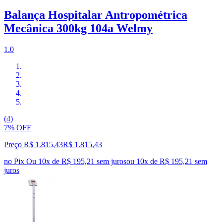
Balança Hospitalar Antropométrica
Mecânica 300kg 104a Welmy
1.0
(4)
7% OFF
Preço R$ 1.815,43
R$
1.815
,
43
no Pix
Ou 10x de R$ 195,21 sem juros
ou
10
x de
R$ 195,21
sem
juros