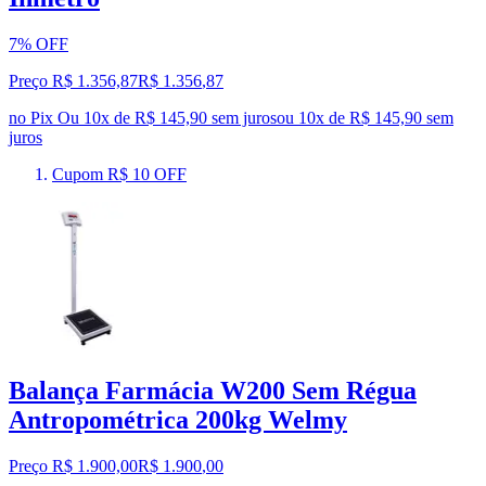
7% OFF
Preço R$ 1.356,87
R$
1.356
,
87
no Pix
Ou 10x de R$ 145,90 sem juros
ou
10
x de
R$ 145,90
sem
juros
Cupom R$ 10 OFF
Balança Farmácia W200 Sem Régua
Antropométrica 200kg Welmy
Preço R$ 1.900,00
R$
1.900
,
00