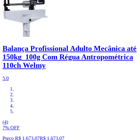
Balança Profissional Adulto Mecânica até
150kg_100g Com Régua Antropométrica
110ch Welmy
5.0
(4)
7% OFF
Preço R$ 1.673,07
R$
1.673
,
07