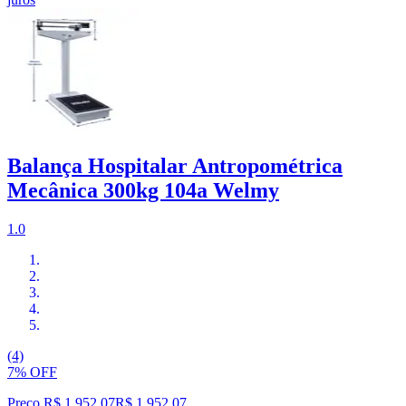
Balança Hospitalar Antropométrica
Mecânica 300kg 104a Welmy
1.0
(4)
7% OFF
Preço R$ 1.952,07
R$
1.952
,
07