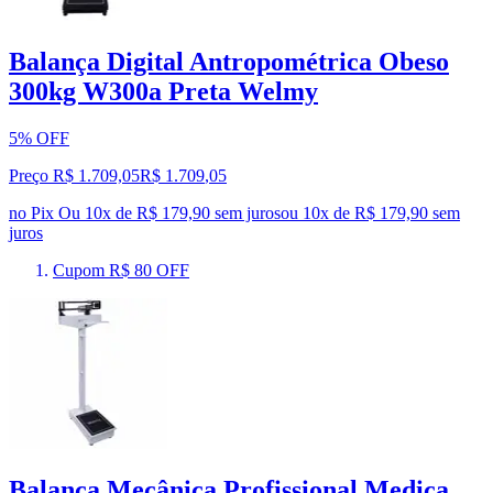
Balança Digital Antropométrica Obeso
300kg W300a Preta Welmy
5% OFF
Preço R$ 1.709,05
R$
1.709
,
05
no Pix
Ou 10x de R$ 179,90 sem juros
ou
10
x de
R$ 179,90
sem
juros
Cupom R$ 80 OFF
Balança Mecânica Profissional Medica