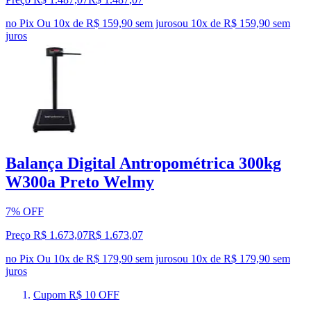
no Pix
Ou 10x de R$ 159,90 sem juros
ou
10
x de
R$ 159,90
sem
juros
Balança Digital Antropométrica 300kg
W300a Preto Welmy
7% OFF
Preço R$ 1.673,07
R$
1.673
,
07
no Pix
Ou 10x de R$ 179,90 sem juros
ou
10
x de
R$ 179,90
sem
juros
Cupom R$ 10 OFF