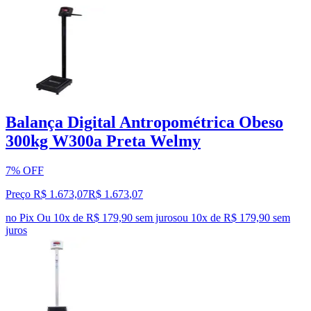
Balança Digital Antropométrica Obeso
300kg W300a Preta Welmy
7% OFF
Preço R$ 1.673,07
R$
1.673
,
07
no Pix
Ou 10x de R$ 179,90 sem juros
ou
10
x de
R$ 179,90
sem
juros