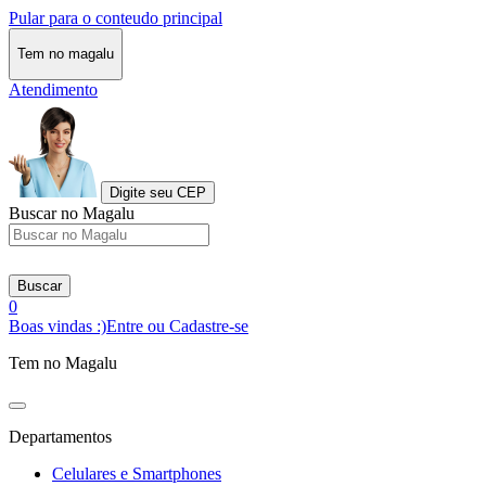
Pular para o conteudo principal
Tem no magalu
Atendimento
Digite seu CEP
Buscar no Magalu
Buscar
0
Boas vindas :)
Entre ou Cadastre-se
Tem no Magalu
Departamentos
Celulares e Smartphones