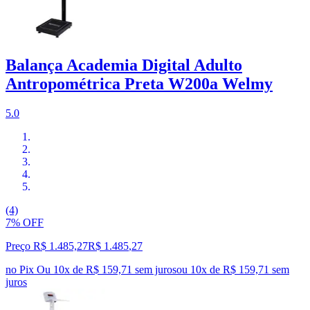
Balança Academia Digital Adulto
Antropométrica Preta W200a Welmy
5.0
(4)
7% OFF
Preço R$ 1.485,27
R$
1.485
,
27
no Pix
Ou 10x de R$ 159,71 sem juros
ou
10
x de
R$ 159,71
sem
juros