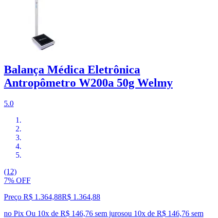
Balança Médica Eletrônica
Antropômetro W200a 50g Welmy
5.0
(12)
7% OFF
Preço R$ 1.364,88
R$
1.364
,
88
no Pix
Ou 10x de R$ 146,76 sem juros
ou
10
x de
R$ 146,76
sem