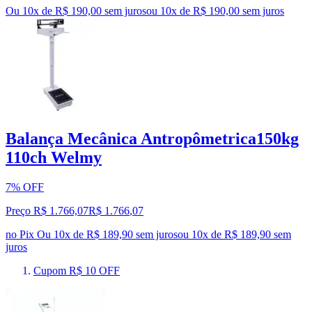
Ou 10x de R$ 190,00 sem juros
ou
10
x de
R$ 190,00
sem juros
Balança Mecânica Antropômetrica150kg
110ch Welmy
7% OFF
Preço R$ 1.766,07
R$
1.766
,
07
no Pix
Ou 10x de R$ 189,90 sem juros
ou
10
x de
R$ 189,90
sem
juros
Cupom R$ 10 OFF