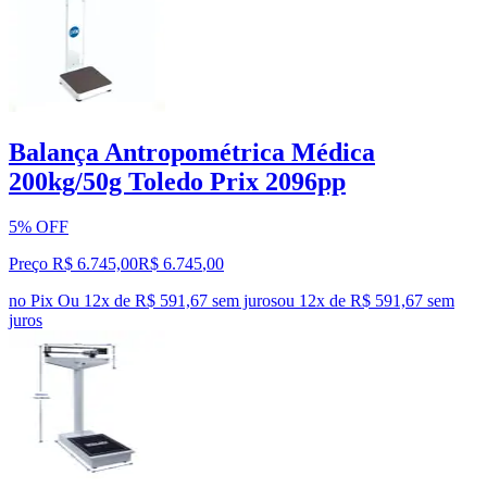
Balança Antropométrica Médica
200kg/50g Toledo Prix 2096pp
5% OFF
Preço R$ 6.745,00
R$
6.745
,
00
no Pix
Ou 12x de R$ 591,67 sem juros
ou
12
x de
R$ 591,67
sem
juros