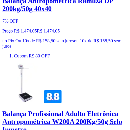
Balança Antropométrica Ramuza DP
200kg/50g 40x40
7% OFF
Preço R$ 1.474,05
R$
1.474
,
05
no Pix
Ou 10x de R$ 158,50 sem juros
ou
10
x de
R$ 158,50
sem
juros
Cupom R$ 80 OFF
Balança Profissional Adulto Eletrônica
Antropométrica W200A 200Kg/50g Selo
Inmetro