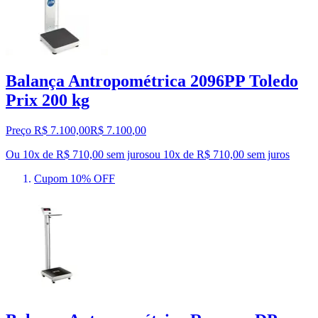
Balança Antropométrica 2096PP Toledo
Prix 200 kg
Preço R$ 7.100,00
R$
7.100
,
00
Ou 10x de R$ 710,00 sem juros
ou
10
x de
R$ 710,00
sem juros
Cupom 10% OFF