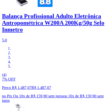
Balança Profissional Adulto Eletrônica
Antropométrica W200A 200Kg/50g Selo
Inmetro
5.0
(4)
7% OFF
Preço R$ 1.487,07
R$
1.487
,
07
no Pix
Ou 10x de R$ 159,90 sem juros
ou
10
x de
R$ 159,90
sem
juros