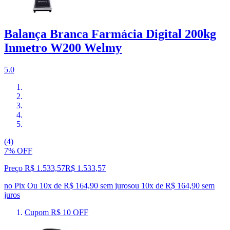
Balança Branca Farmácia Digital 200kg
Inmetro W200 Welmy
5.0
(4)
7% OFF
Preço R$ 1.533,57
R$
1.533
,
57
no Pix
Ou 10x de R$ 164,90 sem juros
ou
10
x de
R$ 164,90
sem
juros
Cupom R$ 10 OFF