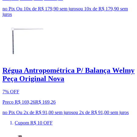
no Pix
Ou 10x de R$ 179,90 sem juros
ou
10
x de
R$ 179,90
sem
juros
Régua Antropométrica P/ Balança Welmy
Peça Original Nova
7% OFF
Preço R$ 169,26
R$
169
,
26
no Pix
Ou 2x de R$ 91,00 sem juros
ou
2
x de
R$ 91,00
sem juros
Cupom R$ 10 OFF