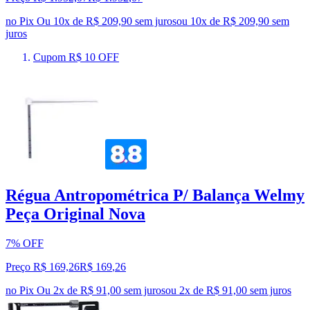
no Pix
Ou 10x de R$ 209,90 sem juros
ou
10
x de
R$ 209,90
sem
juros
Cupom R$ 10 OFF
Régua Antropométrica P/ Balança Welmy
Peça Original Nova
7% OFF
Preço R$ 169,26
R$
169
,
26
no Pix
Ou 2x de R$ 91,00 sem juros
ou
2
x de
R$ 91,00
sem juros