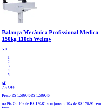
Balança Mecânica Profissional Medica
150kg 110ch Welmy
5.0
(4)
7% OFF
Preço R$ 1.589,46
R$
1.589
,
46
no Pix
Ou 10x de R$ 170,91 sem juros
ou
10
x de
R$ 170,91
sem
juros