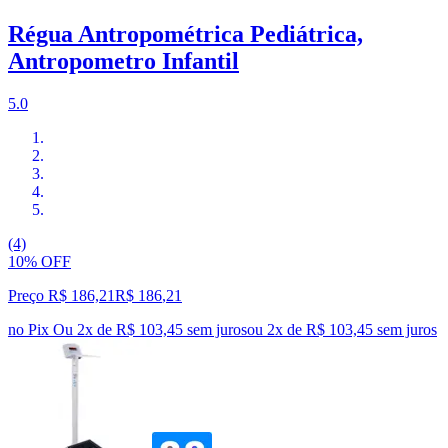
Régua Antropométrica Pediátrica,
Antropometro Infantil
5.0
(4)
10% OFF
Preço R$ 186,21
R$
186
,
21
no Pix
Ou 2x de R$ 103,45 sem juros
ou
2
x de
R$ 103,45
sem juros