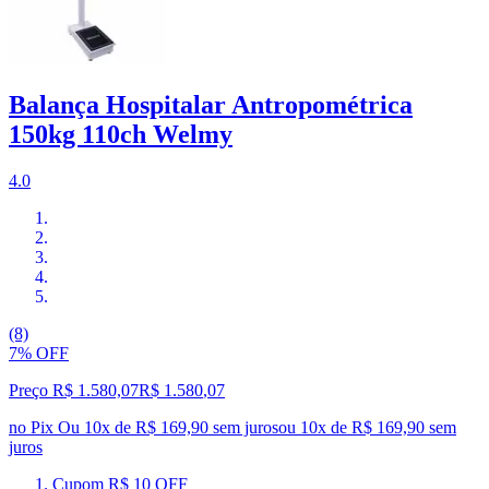
Balança Hospitalar Antropométrica
150kg 110ch Welmy
4.0
(8)
7% OFF
Preço R$ 1.580,07
R$
1.580
,
07
no Pix
Ou 10x de R$ 169,90 sem juros
ou
10
x de
R$ 169,90
sem
juros
Cupom R$ 10 OFF