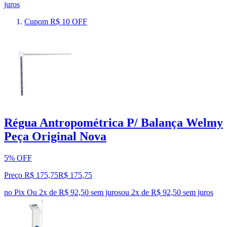
juros
Cupom R$ 10 OFF
Régua Antropométrica P/ Balança Welmy
Peça Original Nova
5% OFF
Preço R$ 175,75
R$
175
,
75
no Pix
Ou 2x de R$ 92,50 sem juros
ou
2
x de
R$ 92,50
sem juros