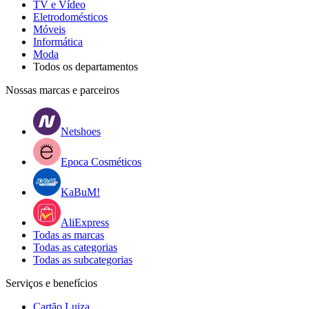
TV e Vídeo
Eletrodomésticos
Móveis
Informática
Moda
Todos os departamentos
Nossas marcas e parceiros
Netshoes
Epoca Cosméticos
KaBuM!
AliExpress
Todas as marcas
Todas as categorias
Todas as subcategorias
Serviços e benefícios
Cartão Luiza