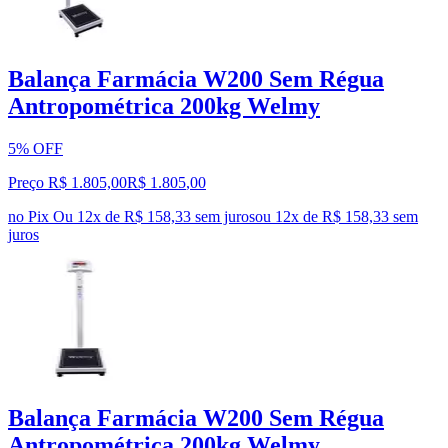
Balança Farmácia W200 Sem Régua
Antropométrica 200kg Welmy
5% OFF
Preço R$ 1.805,00
R$
1.805
,
00
no Pix
Ou 12x de R$ 158,33 sem juros
ou
12
x de
R$ 158,33
sem
juros
Balança Farmácia W200 Sem Régua
Antropométrica 200kg Welmy