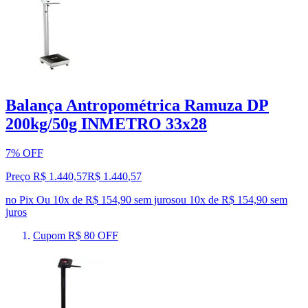
Balança Antropométrica Ramuza DP
200kg/50g INMETRO 33x28
7% OFF
Preço R$ 1.440,57
R$
1.440
,
57
no Pix
Ou 10x de R$ 154,90 sem juros
ou
10
x de
R$ 154,90
sem
juros
Cupom R$ 80 OFF