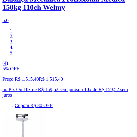
150kg 110ch Welmy
5.0
(4)
5% OFF
Preço R$ 1.515,40
R$
1.515
,
40
no Pix
Ou 10x de R$ 159,52 sem juros
ou
10
x de
R$ 159,52
sem
juros
Cupom R$ 80 OFF