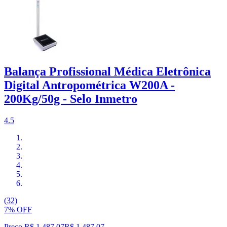
Balança Profissional Médica Eletrônica
Digital Antropométrica W200A -
200Kg/50g - Selo Inmetro
4.5
(32)
7% OFF
Preço R$ 1.487,07
R$
1.487
,
07