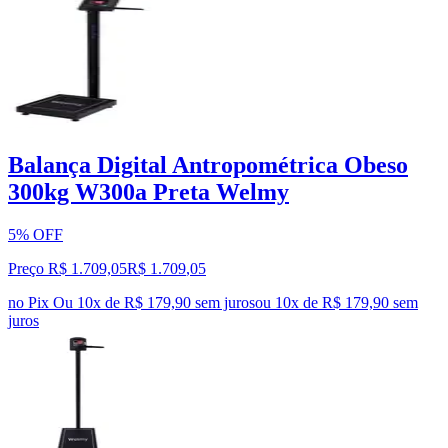
Balança Digital Antropométrica Obeso
300kg W300a Preta Welmy
5% OFF
Preço R$ 1.709,05
R$
1.709
,
05
no Pix
Ou 10x de R$ 179,90 sem juros
ou
10
x de
R$ 179,90
sem
juros