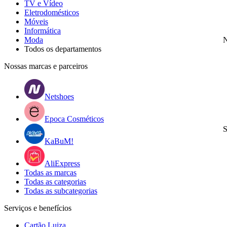
TV e Vídeo
Eletrodomésticos
Móveis
Informática
Moda
N
Todos os departamentos
Nossas marcas e parceiros
Netshoes
Epoca Cosméticos
S
KaBuM!
AliExpress
Todas as marcas
Todas as categorias
Todas as subcategorias
Serviços e benefícios
Cartão Luiza