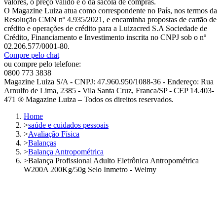
valores, o preço válido é o da sacola de compras.
O Magazine Luiza atua como correspondente no País, nos termos da
Resolução CMN nº 4.935/2021, e encaminha propostas de cartão de
crédito e operações de crédito para a Luizacred S.A Sociedade de
Crédito, Financiamento e Investimento inscrita no CNPJ sob o nº
02.206.577/0001-80.
Compre pelo chat
ou compre pelo telefone:
0800 773 3838
Magazine Luiza S/A - CNPJ: 47.960.950/1088-36 - Endereço: Rua
Arnulfo de Lima, 2385 - Vila Santa Cruz, Franca/SP - CEP 14.403-
471 ® Magazine Luiza – Todos os direitos reservados.
Home
>
saúde e cuidados pessoais
>
Avaliação Física
>
Balanças
>
Balança Antropométrica
>
Balança Profissional Adulto Eletrônica Antropométrica
W200A 200Kg/50g Selo Inmetro - Welmy