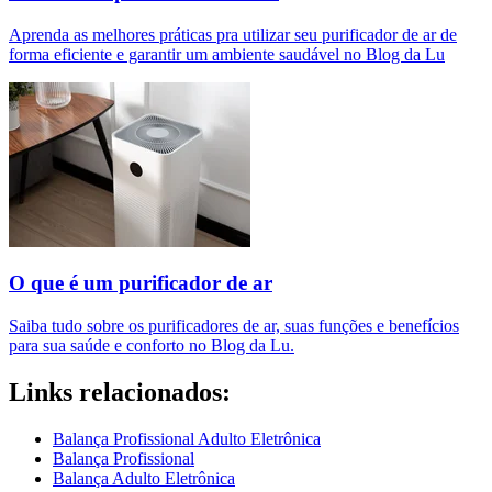
Aprenda as melhores práticas pra utilizar seu purificador de ar de
forma eficiente e garantir um ambiente saudável no Blog da Lu
O que é um purificador de ar​
Saiba tudo sobre os purificadores de ar, suas funções e benefícios
para sua saúde e conforto no Blog da Lu.
Links relacionados:
Balança Profissional Adulto Eletrônica
Balança Profissional
Balança Adulto Eletrônica