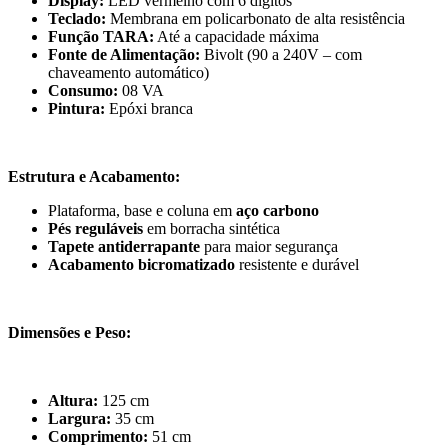
Display:
LED vermelho com 6 dígitos
Teclado:
Membrana em policarbonato de alta resistência
Função TARA:
Até a capacidade máxima
Fonte de Alimentação:
Bivolt (90 a 240V – com
chaveamento automático)
Consumo:
08 VA
Pintura:
Epóxi branca
Estrutura e Acabamento:
Plataforma, base e coluna em
aço carbono
Pés reguláveis
em borracha sintética
Tapete antiderrapante
para maior segurança
Acabamento bicromatizado
resistente e durável
Dimensões e Peso:
Altura:
125 cm
Largura:
35 cm
Comprimento:
51 cm