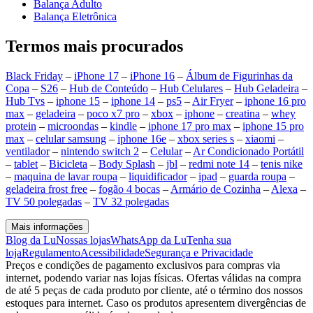
Balança Adulto
Balança Eletrônica
Termos mais procurados
Black Friday
–
iPhone 17
–
iPhone 16
–
Álbum de Figurinhas da
Copa
–
S26
–
Hub de Conteúdo
–
Hub Celulares
–
Hub Geladeira
–
Hub Tvs
–
iphone 15
–
iphone 14
–
ps5
–
Air Fryer
–
iphone 16 pro
max
–
geladeira
–
poco x7 pro
–
xbox
–
iphone
–
creatina
–
whey
protein
–
microondas
–
kindle
–
iphone 17 pro max
–
iphone 15 pro
max
–
celular samsung
–
iphone 16e
–
xbox series s
–
xiaomi
–
ventilador
–
nintendo switch 2
–
Celular
–
Ar Condicionado Portátil
–
tablet
–
Bicicleta
–
Body Splash
–
jbl
–
redmi note 14
–
tenis nike
–
maquina de lavar roupa
–
liquidificador
–
ipad
–
guarda roupa
–
geladeira frost free
–
fogão 4 bocas
–
Armário de Cozinha
–
Alexa
–
TV 50 polegadas
–
TV 32 polegadas
Mais informações
Blog da Lu
Nossas lojas
WhatsApp da Lu
Tenha sua
loja
Regulamento
Acessibilidade
Segurança e Privacidade
Preços e condições de pagamento exclusivos para compras via
internet, podendo variar nas lojas físicas. Ofertas válidas na compra
de até 5 peças de cada produto por cliente, até o término dos nossos
estoques para internet. Caso os produtos apresentem divergências de