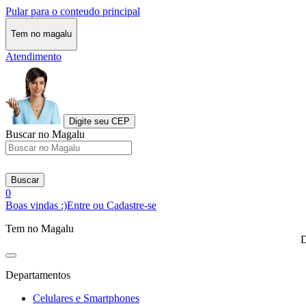
Pular para o conteudo principal
Tem no magalu
Atendimento
Digite seu CEP
Buscar no Magalu
Buscar
0
Boas vindas :)
Entre ou Cadastre-se
Tem no Magalu
D
Departamentos
Celulares e Smartphones