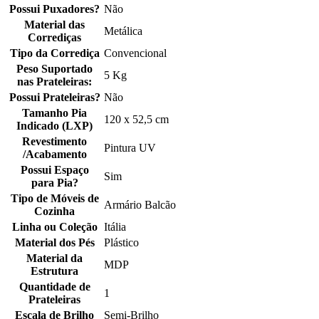
Possui Puxadores?
Não
Material das
Metálica
Corrediças
Tipo da Corrediça
Convencional
Peso Suportado
5 Kg
nas Prateleiras:
Possui Prateleiras?
Não
Tamanho Pia
120 x 52,5 cm
Indicado (LXP)
Revestimento
Pintura UV
/Acabamento
Possui Espaço
Sim
para Pia?
Tipo de Móveis de
Armário Balcão
Cozinha
Linha ou Coleção
Itália
Material dos Pés
Plástico
Material da
MDP
Estrutura
Quantidade de
1
Prateleiras
Escala de Brilho
Semi-Brilho