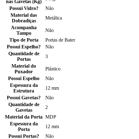
nas Gavetas (Kg)
Possui Vidro?
Não
Material das
Metálica
Dobradiças
Acompanha
Não
Tampo
Tipo de Porta
Portas de Bater
Possui Espelho?
Não
Quantidade de
3
Portas
Material do
Plástico
Puxador
Possui Espelho
Não
Espessura da
12 mm
Estrutura
Possui Gavetas?
Não
Quantidade de
2
Gavetas
Material da Porta
MDP
Espessura da
12 mm
Porta
Possui Portas?
Não