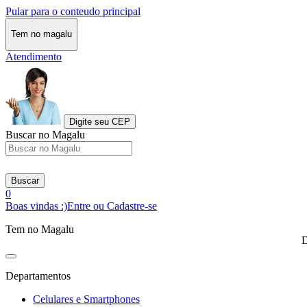
Pular para o conteudo principal
Tem no magalu
Atendimento
Digite seu CEP
Buscar no Magalu
Buscar
0
Boas vindas :)
Entre ou Cadastre-se
Tem no Magalu
D
Departamentos
Celulares e Smartphones