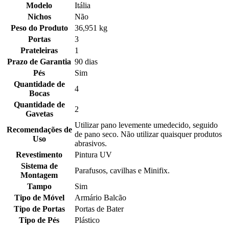
Modelo
Itália
Nichos
Não
Peso do Produto
36,951 kg
Portas
3
Prateleiras
1
Prazo de Garantia
90 dias
Pés
Sim
Quantidade de
4
Bocas
Quantidade de
2
Gavetas
Utilizar pano levemente umedecido, seguido
Recomendações de
de pano seco. Não utilizar quaisquer produtos
Uso
abrasivos.
Revestimento
Pintura UV
Sistema de
Parafusos, cavilhas e Minifix.
Montagem
Tampo
Sim
Tipo de Móvel
Armário Balcão
Tipo de Portas
Portas de Bater
Tipo de Pés
Plástico