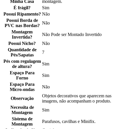
Minha Casa
montagem.
É frágil?
Sim
Possui Ripamento?
Não
Possui Borda de
Não
PVC nas Bordas?
Montagem
Não Pode ser Montado Invertido
Invertida?
Possui Nicho?
Não
Quantidade de
7
Pés/Sapatas
Pés com regulagem
Sim
de altura?
Espaço Para
Sim
Forno
Espaço Para
Não
Micro-ondas
Objetos decorativos que aparecem nas
Observação
imagens, não acompanham o produto.
Necessita de
Sim
Montagem
Sistema de
Parafusos, cavilhas e Minifix.
Montagem