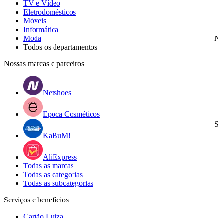
TV e Vídeo
Eletrodomésticos
Móveis
Informática
Moda
N
Todos os departamentos
Nossas marcas e parceiros
Netshoes
Epoca Cosméticos
S
KaBuM!
AliExpress
Todas as marcas
Todas as categorias
Todas as subcategorias
Serviços e benefícios
Cartão Luiza