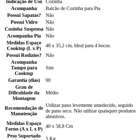
Indicação de Uso
Cozinha
Acompanha
Balcão de Cozinha para Pia
Possui Sapatas?
Não
Possui Vidro
Não
Cozinha Suspensa
Não
Acompanha Pia
Não
Medidas Espaço
48 x 35,2 cm, Ideal para 4 bocas.
Cooktop (L x P)
Possui Rodízios?
Não
Acompanha
Tampo para
Sim
Cooktop
Garantia (dias)
90
Grau de
Dificuldade da
Médio
Montagem
Utilizar pano levemente umedecido, seguido
Recomendação de
de pano seco. Não utilizar quaisquer produtos
Manutenção
abrasivos.
Medidas Espaço
40 x 58,8 Cm
Forno (A x L x P)
Peso Suportado
5 Kg