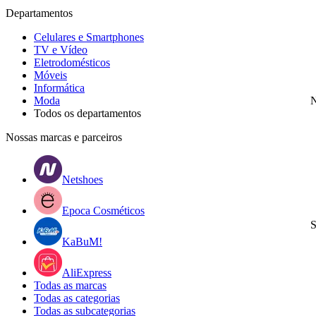
Departamentos
Celulares e Smartphones
TV e Vídeo
Eletrodomésticos
Móveis
Informática
Moda
N
Todos os departamentos
Nossas marcas e parceiros
Netshoes
Epoca Cosméticos
S
KaBuM!
AliExpress
Todas as marcas
Todas as categorias
Todas as subcategorias