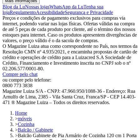
Mais informações
Blog da Lu
Nossas lojas
WhatsApp da Lu
Tenha sua
loja
Regulamento
Acessibilidade
Segurança e Privacidade
Preços e condições de pagamento exclusivos para compras via
internet, podendo variar nas lojas físicas. Ofertas válidas na compra
de até 5 peças de cada produto por cliente, até o término dos nossos
estoques para internet. Caso os produtos apresentem divergências de
valores, o preço válido é o da sacola de compras.
O Magazine Luiza atua como correspondente no País, nos termos da
Resolução CMN nº 4.935/2021, e encaminha propostas de cartão de
crédito e operações de crédito para a Luizacred S.A Sociedade de
Crédito, Financiamento e Investimento inscrita no CNPJ sob o nº
02.206.577/0001-80.
Compre pelo chat
ou compre pelo telefone:
0800 773 3838
Magazine Luiza S/A - CNPJ: 47.960.950/1088-36 - Endereço: Rua
Arnulfo de Lima, 2385 - Vila Santa Cruz, Franca/SP - CEP 14.403-
471 ® Magazine Luiza – Todos os direitos reservados.
Home
>
móveis
>
Cozinha
>
Balcão / Gabinete
>
Balcão Gabinete de Pia Armário de Cozinha 120 cm 1 Porta