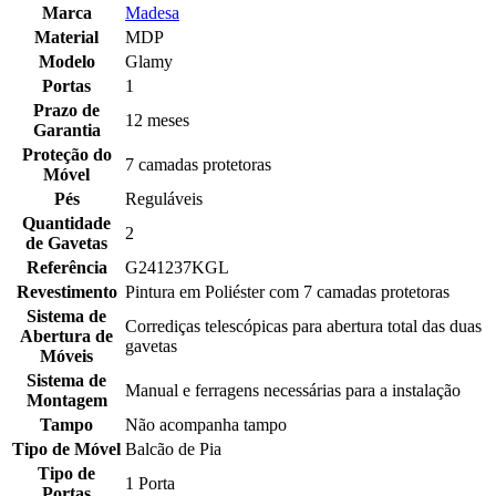
Marca
Madesa
Material
MDP
Modelo
Glamy
Portas
1
Prazo de
12 meses
Garantia
Proteção do
7 camadas protetoras
Móvel
Pés
Reguláveis
Quantidade
2
de Gavetas
Referência
G241237KGL
Revestimento
Pintura em Poliéster com 7 camadas protetoras
Sistema de
Corrediças telescópicas para abertura total das duas
Abertura de
gavetas
Móveis
Sistema de
Manual e ferragens necessárias para a instalação
Montagem
Tampo
Não acompanha tampo
Tipo de Móvel
Balcão de Pia
Tipo de
1 Porta
Portas