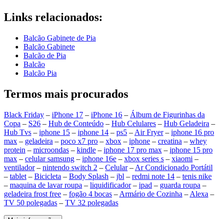
Links relacionados:
Balcão Gabinete de Pia
Balcão Gabinete
Balcão de Pia
Balcão
Balcão Pia
Termos mais procurados
Black Friday
–
iPhone 17
–
iPhone 16
–
Álbum de Figurinhas da
Copa
–
S26
–
Hub de Conteúdo
–
Hub Celulares
–
Hub Geladeira
–
Hub Tvs
–
iphone 15
–
iphone 14
–
ps5
–
Air Fryer
–
iphone 16 pro
max
–
geladeira
–
poco x7 pro
–
xbox
–
iphone
–
creatina
–
whey
protein
–
microondas
–
kindle
–
iphone 17 pro max
–
iphone 15 pro
max
–
celular samsung
–
iphone 16e
–
xbox series s
–
xiaomi
–
ventilador
–
nintendo switch 2
–
Celular
–
Ar Condicionado Portátil
–
tablet
–
Bicicleta
–
Body Splash
–
jbl
–
redmi note 14
–
tenis nike
–
maquina de lavar roupa
–
liquidificador
–
ipad
–
guarda roupa
–
geladeira frost free
–
fogão 4 bocas
–
Armário de Cozinha
–
Alexa
–
TV 50 polegadas
–
TV 32 polegadas