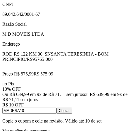
CNPJ
89.042.642/0001-67
Razão Social
M D MOVEIS LTDA
Endereço
ROD RS 122 KM 30, SN
SANTA TERESINHA - BOM
PRINCIPIO/RS
95765-000
Preço R$ 575,99
R$
575
,
99
no Pix
10% OFF
Ou R$ 639,99 em 9x de R$ 71,11 sem juros
ou
R$ 639,99
em
9
x de
R$ 71,11
sem juros
R$ 10 OFF
Copiar
Copie o cupom e cole na revisão. Válido até
10 de set
.
Ver opções de pagamento