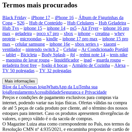
Termos mais procurados
Black Friday
–
iPhone 17
–
iPhone 16
–
Álbum de Figurinhas da
Copa
–
S26
–
Hub de Conteúdo
–
Hub Celulares
–
Hub Geladeira
–
Hub Tvs
–
iphone 15
–
iphone 14
–
ps5
–
Air Fryer
–
iphone 16 pro
max
–
geladeira
–
poco x7 pro
–
xbox
–
iphone
–
creatina
–
whey
protein
–
microondas
–
kindle
–
iphone 17 pro max
–
iphone 15 pro
max
–
celular samsung
–
iphone 16e
–
xbox series s
–
xiaomi
–
ventilador
–
nintendo switch 2
–
Celular
–
Ar Condicionado Portátil
–
tablet
–
Bicicleta
–
Body Splash
–
jbl
–
redmi note 14
–
tenis nike
–
maquina de lavar roupa
–
liquidificador
–
ipad
–
guarda roupa
–
geladeira frost free
–
fogão 4 bocas
–
Armário de Cozinha
–
Alexa
–
TV 50 polegadas
–
TV 32 polegadas
Mais informações
Blog da Lu
Nossas lojas
WhatsApp da Lu
Tenha sua
loja
Regulamento
Acessibilidade
Segurança e Privacidade
Preços e condições de pagamento exclusivos para compras via
internet, podendo variar nas lojas físicas. Ofertas válidas na compra
de até 5 peças de cada produto por cliente, até o término dos nossos
estoques para internet. Caso os produtos apresentem divergências de
valores, o preço válido é o da sacola de compras.
O Magazine Luiza atua como correspondente no País, nos termos da
Resolução CMN nº 4.935/2021, e encaminha propostas de cartão de