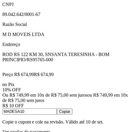
CNPJ
89.042.642/0001-67
Razão Social
M D MOVEIS LTDA
Endereço
ROD RS 122 KM 30, SN
SANTA TERESINHA - BOM
PRINCIPIO/RS
95765-000
Preço R$ 674,99
R$
674
,
99
no Pix
10% OFF
Ou R$ 749,99 em 10x de R$ 75,00 sem juros
ou
R$ 749,99
em
10
x
de
R$ 75,00
sem juros
R$ 10 OFF
Copiar
Copie o cupom e cole na revisão. Válido até
10 de set
.
Ver opções de pagamento