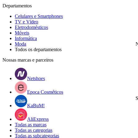
Departamentos
Celulares e Smartphones
TV e Vídeo
Eletrodomésticos
Móveis
Informática
Moda
N
Todos os departamentos
Nossas marcas e parceiros
Netshoes
Epoca Cosméticos
S
KaBuM!
AliExpress
Todas as marcas
Todas as categorias
Todas as subcategorias