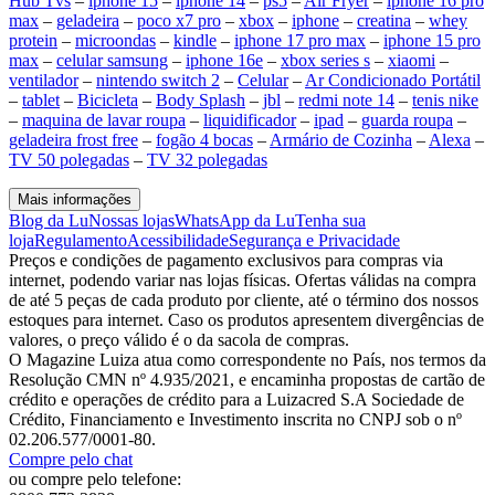
Hub Tvs
–
iphone 15
–
iphone 14
–
ps5
–
Air Fryer
–
iphone 16 pro
max
–
geladeira
–
poco x7 pro
–
xbox
–
iphone
–
creatina
–
whey
protein
–
microondas
–
kindle
–
iphone 17 pro max
–
iphone 15 pro
max
–
celular samsung
–
iphone 16e
–
xbox series s
–
xiaomi
–
ventilador
–
nintendo switch 2
–
Celular
–
Ar Condicionado Portátil
–
tablet
–
Bicicleta
–
Body Splash
–
jbl
–
redmi note 14
–
tenis nike
–
maquina de lavar roupa
–
liquidificador
–
ipad
–
guarda roupa
–
geladeira frost free
–
fogão 4 bocas
–
Armário de Cozinha
–
Alexa
–
TV 50 polegadas
–
TV 32 polegadas
Mais informações
Blog da Lu
Nossas lojas
WhatsApp da Lu
Tenha sua
loja
Regulamento
Acessibilidade
Segurança e Privacidade
Preços e condições de pagamento exclusivos para compras via
internet, podendo variar nas lojas físicas. Ofertas válidas na compra
de até 5 peças de cada produto por cliente, até o término dos nossos
estoques para internet. Caso os produtos apresentem divergências de
valores, o preço válido é o da sacola de compras.
O Magazine Luiza atua como correspondente no País, nos termos da
Resolução CMN nº 4.935/2021, e encaminha propostas de cartão de
crédito e operações de crédito para a Luizacred S.A Sociedade de
Crédito, Financiamento e Investimento inscrita no CNPJ sob o nº
02.206.577/0001-80.
Compre pelo chat
ou compre pelo telefone: