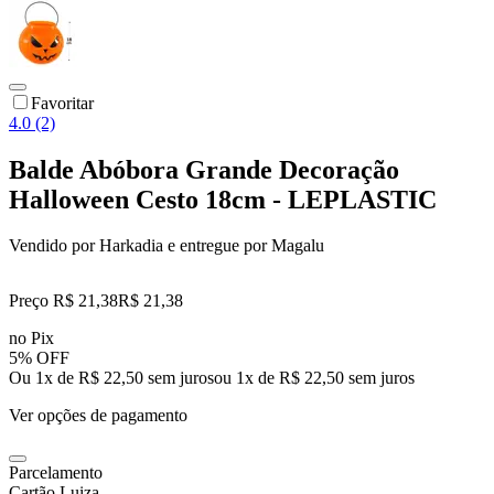
Favoritar
4.0 (2)
Balde Abóbora Grande Decoração
Halloween Cesto 18cm - LEPLASTIC
Vendido por
Harkadia
e entregue por
Magalu
Preço R$ 21,38
R$
21
,
38
no Pix
5% OFF
Ou 1x de R$ 22,50 sem juros
ou
1
x de
R$ 22,50
sem juros
Ver opções de pagamento
Parcelamento
Cartão Luiza