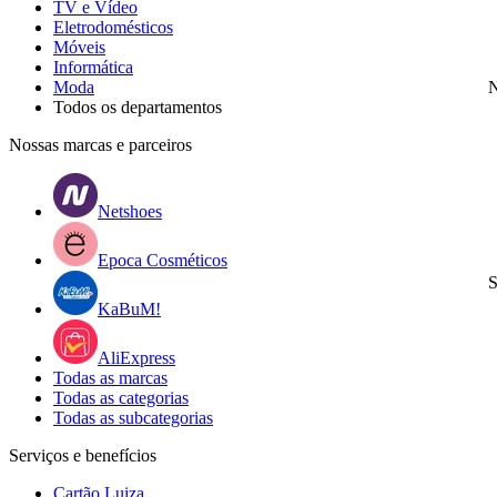
TV e Vídeo
Eletrodomésticos
Móveis
Informática
Moda
N
Todos os departamentos
Nossas marcas e parceiros
Netshoes
Epoca Cosméticos
S
KaBuM!
AliExpress
Todas as marcas
Todas as categorias
Todas as subcategorias
Serviços e benefícios
Cartão Luiza