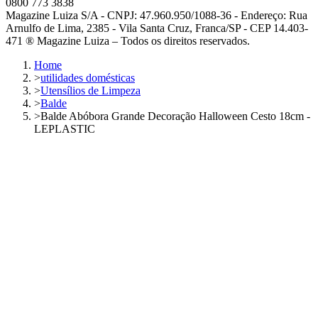
0800 773 3838
Magazine Luiza S/A - CNPJ: 47.960.950/1088-36 - Endereço: Rua
Arnulfo de Lima, 2385 - Vila Santa Cruz, Franca/SP - CEP 14.403-
471 ® Magazine Luiza – Todos os direitos reservados.
Home
>
utilidades domésticas
>
Utensílios de Limpeza
>
Balde
>
Balde Abóbora Grande Decoração Halloween Cesto 18cm -
LEPLASTIC