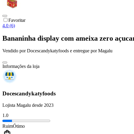
Favoritar
4.0 (6)
Bananinha display com ameixa zero açu
Vendido por
Docescandykatyfoods
e entregue por
Magalu
Informações da loja
Docescandykatyfoods
Lojista Magalu desde 2023
1.0
Ruim
Ótimo