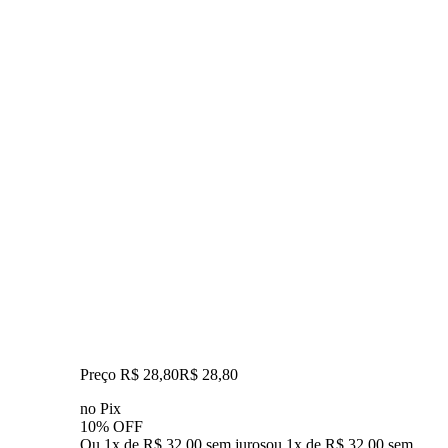
Preço R$ 28,80
R$
28
,
80
no Pix
10% OFF
Ou 1x de R$ 32,00 sem juros
ou
1
x de
R$ 32,00
sem