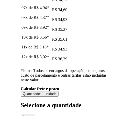
07x de
R$ 4,94
*
R$ 34,60
08x de
R$ 4,37
*
R$ 34,93
09x de
R$ 3,92
*
R$ 35,27
10x de
R$ 3,56
*
R$ 35,61
11x de
R$ 3,18
*
R$ 34,93
12x de
R$ 3,02
*
R$ 36,29
*Juros: Todos os encargos da operação, como juros,
custo de parcelamento e outras tarifas estão incluídas
neste valor.
Calcular frete e prazo
Quantidade:
1 unidade
Selecione a quantidade