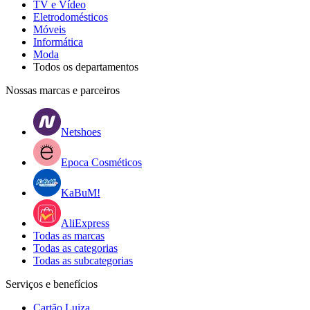
TV e Vídeo
Eletrodomésticos
Móveis
Informática
Moda
Todos os departamentos
Nossas marcas e parceiros
Netshoes
Epoca Cosméticos
KaBuM!
AliExpress
Todas as marcas
Todas as categorias
Todas as subcategorias
Serviços e benefícios
Cartão Luiza