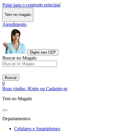
Pular para o conteudo principal
Tem no magalu
Atendimento
Digite seu CEP
Buscar no Magalu
Buscar
0
Boas vindas :)
Entre ou Cadastre-se
Tem no Magalu
Departamentos
Celulares e Smartphones