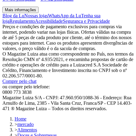
Mais informações
Blog da Lu
Nossas lojas
WhatsApp da Lu
Tenha sua
loja
Regulamento
Acessibilidade
Segurança e Privacidade
Preços e condições de pagamento exclusivos para compras via
internet, podendo variar nas lojas físicas. Ofertas válidas na compra
de até 5 peças de cada produto por cliente, até o término dos nossos
estoques para internet. Caso os produtos apresentem divergências de
valores, o preço válido é o da sacola de compras.
O Magazine Luiza atua como correspondente no País, nos termos da
Resolução CMN nº 4.935/2021, e encaminha propostas de cartão de
crédito e operações de crédito para a Luizacred S.A Sociedade de
Crédito, Financiamento e Investimento inscrita no CNPJ sob o nº
02.206.577/0001-80.
Compre pelo chat
ou compre pelo telefone:
0800 773 3838
Magazine Luiza S/A - CNPJ: 47.960.950/1088-36 - Endereço: Rua
Arnulfo de Lima, 2385 - Vila Santa Cruz, Franca/SP - CEP 14.403-
471 ® Magazine Luiza – Todos os direitos reservados.
Home
>
mercado
>
Alimentos
>
Doces e Sobremesas