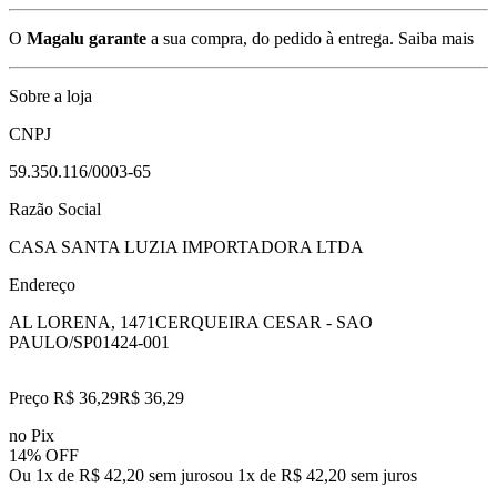
O
Magalu garante
a sua compra, do pedido à entrega.
Saiba mais
Sobre a loja
CNPJ
59.350.116/0003-65
Razão Social
CASA SANTA LUZIA IMPORTADORA LTDA
Endereço
AL LORENA, 1471
CERQUEIRA CESAR - SAO
PAULO/SP
01424-001
Preço R$ 36,29
R$
36
,
29
no Pix
14% OFF
Ou 1x de R$ 42,20 sem juros
ou
1
x de
R$ 42,20
sem juros