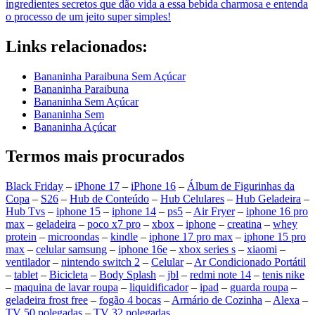
ingredientes secretos que dão vida a essa bebida charmosa e entenda
o processo de um jeito super simples!
Links relacionados:
Bananinha Paraibuna Sem Açúcar
Bananinha Paraibuna
Bananinha Sem Açúcar
Bananinha Sem
Bananinha Açúcar
Termos mais procurados
Black Friday
–
iPhone 17
–
iPhone 16
–
Álbum de Figurinhas da
Copa
–
S26
–
Hub de Conteúdo
–
Hub Celulares
–
Hub Geladeira
–
Hub Tvs
–
iphone 15
–
iphone 14
–
ps5
–
Air Fryer
–
iphone 16 pro
max
–
geladeira
–
poco x7 pro
–
xbox
–
iphone
–
creatina
–
whey
protein
–
microondas
–
kindle
–
iphone 17 pro max
–
iphone 15 pro
max
–
celular samsung
–
iphone 16e
–
xbox series s
–
xiaomi
–
ventilador
–
nintendo switch 2
–
Celular
–
Ar Condicionado Portátil
–
tablet
–
Bicicleta
–
Body Splash
–
jbl
–
redmi note 14
–
tenis nike
–
maquina de lavar roupa
–
liquidificador
–
ipad
–
guarda roupa
–
geladeira frost free
–
fogão 4 bocas
–
Armário de Cozinha
–
Alexa
–
TV 50 polegadas
–
TV 32 polegadas