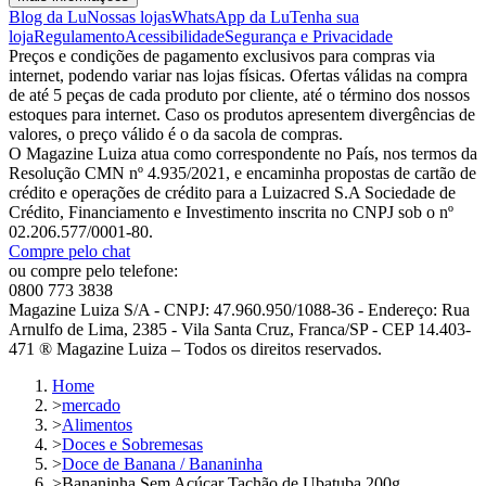
Blog da Lu
Nossas lojas
WhatsApp da Lu
Tenha sua
loja
Regulamento
Acessibilidade
Segurança e Privacidade
Preços e condições de pagamento exclusivos para compras via
internet, podendo variar nas lojas físicas. Ofertas válidas na compra
de até 5 peças de cada produto por cliente, até o término dos nossos
estoques para internet. Caso os produtos apresentem divergências de
valores, o preço válido é o da sacola de compras.
O Magazine Luiza atua como correspondente no País, nos termos da
Resolução CMN nº 4.935/2021, e encaminha propostas de cartão de
crédito e operações de crédito para a Luizacred S.A Sociedade de
Crédito, Financiamento e Investimento inscrita no CNPJ sob o nº
02.206.577/0001-80.
Compre pelo chat
ou compre pelo telefone:
0800 773 3838
Magazine Luiza S/A - CNPJ: 47.960.950/1088-36 - Endereço: Rua
Arnulfo de Lima, 2385 - Vila Santa Cruz, Franca/SP - CEP 14.403-
471 ® Magazine Luiza – Todos os direitos reservados.
Home
>
mercado
>
Alimentos
>
Doces e Sobremesas
>
Doce de Banana / Bananinha
>
Bananinha Sem Açúcar Tachão de Ubatuba 200g