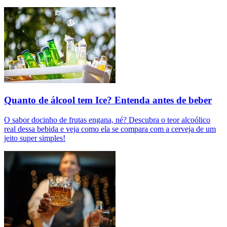
Quanto de álcool tem Ice? Entenda antes de beber
O sabor docinho de frutas engana, né? Descubra o teor alcoólico
real dessa bebida e veja como ela se compara com a cerveja de um
jeito super simples!