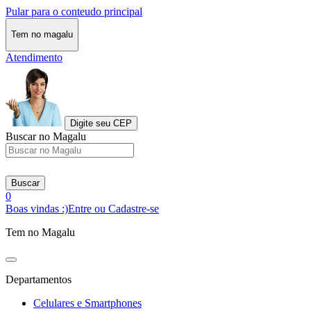
Pular para o conteudo principal
Tem no magalu
Atendimento
Digite seu CEP
Buscar no Magalu
Buscar
0
Boas vindas :)
Entre ou Cadastre-se
Tem no Magalu
Departamentos
Celulares e Smartphones