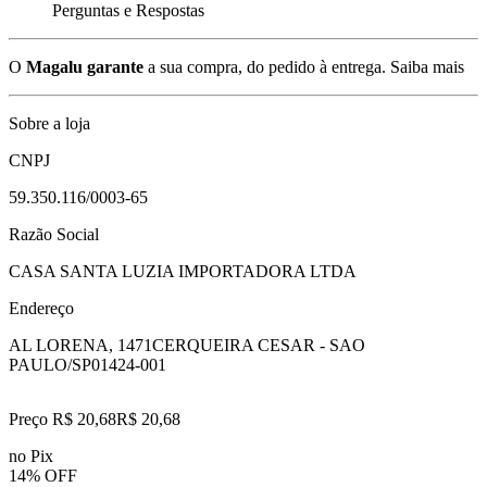
Perguntas e Respostas
O
Magalu garante
a sua compra, do pedido à entrega.
Saiba mais
Sobre a loja
CNPJ
59.350.116/0003-65
Razão Social
CASA SANTA LUZIA IMPORTADORA LTDA
Endereço
AL LORENA, 1471
CERQUEIRA CESAR - SAO
PAULO/SP
01424-001
Preço R$ 20,68
R$
20
,
68
no Pix
14% OFF