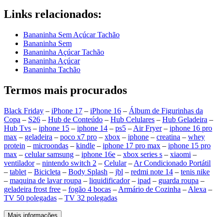
Links relacionados:
Bananinha Sem Açúcar Tachão
Bananinha Sem
Bananinha Açúcar Tachão
Bananinha Açúcar
Bananinha Tachão
Termos mais procurados
Black Friday
–
iPhone 17
–
iPhone 16
–
Álbum de Figurinhas da
Copa
–
S26
–
Hub de Conteúdo
–
Hub Celulares
–
Hub Geladeira
–
Hub Tvs
–
iphone 15
–
iphone 14
–
ps5
–
Air Fryer
–
iphone 16 pro
max
–
geladeira
–
poco x7 pro
–
xbox
–
iphone
–
creatina
–
whey
protein
–
microondas
–
kindle
–
iphone 17 pro max
–
iphone 15 pro
max
–
celular samsung
–
iphone 16e
–
xbox series s
–
xiaomi
–
ventilador
–
nintendo switch 2
–
Celular
–
Ar Condicionado Portátil
–
tablet
–
Bicicleta
–
Body Splash
–
jbl
–
redmi note 14
–
tenis nike
–
maquina de lavar roupa
–
liquidificador
–
ipad
–
guarda roupa
–
geladeira frost free
–
fogão 4 bocas
–
Armário de Cozinha
–
Alexa
–
TV 50 polegadas
–
TV 32 polegadas
Mais informações