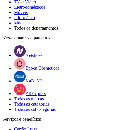
TV e Vídeo
Eletrodomésticos
Móveis
Informática
Moda
Todos os departamentos
Nossas marcas e parceiros
Netshoes
Epoca Cosméticos
KaBuM!
AliExpress
Todas as marcas
Todas as categorias
Todas as subcategorias
Serviços e benefícios
Cartão Luiza