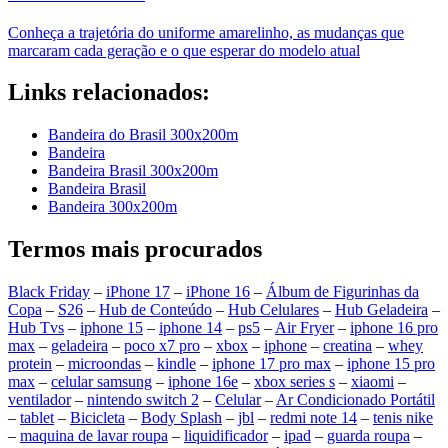
Conheça a trajetória do uniforme amarelinho, as mudanças que
marcaram cada geração e o que esperar do modelo atual
Links relacionados:
Bandeira do Brasil 300x200m
Bandeira
Bandeira Brasil 300x200m
Bandeira Brasil
Bandeira 300x200m
Termos mais procurados
Black Friday
–
iPhone 17
–
iPhone 16
–
Álbum de Figurinhas da
Copa
–
S26
–
Hub de Conteúdo
–
Hub Celulares
–
Hub Geladeira
–
Hub Tvs
–
iphone 15
–
iphone 14
–
ps5
–
Air Fryer
–
iphone 16 pro
max
–
geladeira
–
poco x7 pro
–
xbox
–
iphone
–
creatina
–
whey
protein
–
microondas
–
kindle
–
iphone 17 pro max
–
iphone 15 pro
max
–
celular samsung
–
iphone 16e
–
xbox series s
–
xiaomi
–
ventilador
–
nintendo switch 2
–
Celular
–
Ar Condicionado Portátil
–
tablet
–
Bicicleta
–
Body Splash
–
jbl
–
redmi note 14
–
tenis nike
–
maquina de lavar roupa
–
liquidificador
–
ipad
–
guarda roupa
–