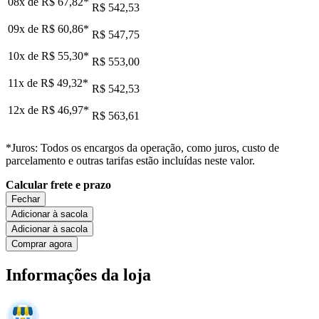
08x de
R$ 67,82
*
R$ 542,53
09x de
R$ 60,86
*
R$ 547,75
10x de
R$ 55,30
*
R$ 553,00
11x de
R$ 49,32
*
R$ 542,53
12x de
R$ 46,97
*
R$ 563,61
*Juros: Todos os encargos da operação, como juros, custo de
parcelamento e outras tarifas estão incluídas neste valor.
Calcular frete e prazo
Fechar
Adicionar à sacola
Adicionar à sacola
Comprar agora
Informações da loja