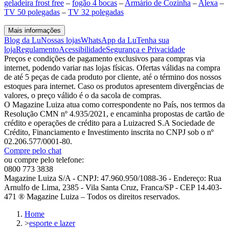
geladeira frost free
–
fogão 4 bocas
–
Armário de Cozinha
–
Alexa
–
TV 50 polegadas
–
TV 32 polegadas
Mais informações
Blog da Lu
Nossas lojas
WhatsApp da Lu
Tenha sua
loja
Regulamento
Acessibilidade
Segurança e Privacidade
Preços e condições de pagamento exclusivos para compras via
internet, podendo variar nas lojas físicas. Ofertas válidas na compra
de até 5 peças de cada produto por cliente, até o término dos nossos
estoques para internet. Caso os produtos apresentem divergências de
valores, o preço válido é o da sacola de compras.
O Magazine Luiza atua como correspondente no País, nos termos da
Resolução CMN nº 4.935/2021, e encaminha propostas de cartão de
crédito e operações de crédito para a Luizacred S.A Sociedade de
Crédito, Financiamento e Investimento inscrita no CNPJ sob o nº
02.206.577/0001-80.
Compre pelo chat
ou compre pelo telefone:
0800 773 3838
Magazine Luiza S/A - CNPJ: 47.960.950/1088-36 - Endereço: Rua
Arnulfo de Lima, 2385 - Vila Santa Cruz, Franca/SP - CEP 14.403-
471 ® Magazine Luiza – Todos os direitos reservados.
Home
>
esporte e lazer