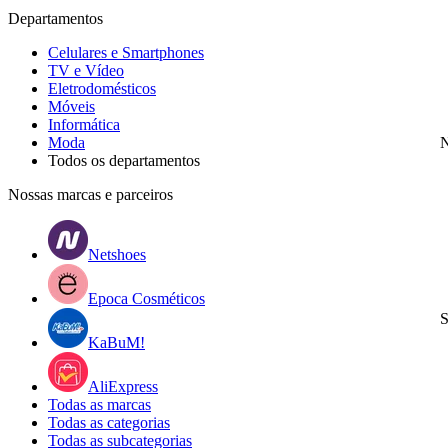
Departamentos
Celulares e Smartphones
TV e Vídeo
Eletrodomésticos
Móveis
Informática
Moda
N
Todos os departamentos
Nossas marcas e parceiros
Netshoes
Epoca Cosméticos
S
KaBuM!
AliExpress
Todas as marcas
Todas as categorias
Todas as subcategorias