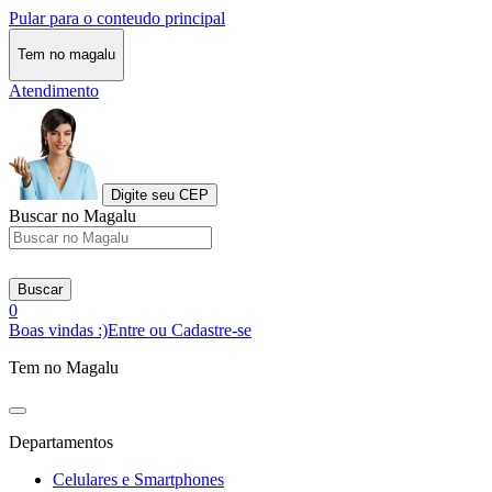
Pular para o conteudo principal
Tem no magalu
Atendimento
Digite seu CEP
Buscar no Magalu
Buscar
0
Boas vindas :)
Entre ou Cadastre-se
Tem no Magalu
Departamentos
Celulares e Smartphones