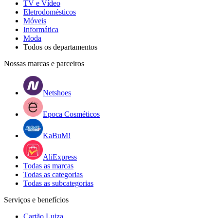
TV e Vídeo
Eletrodomésticos
Móveis
Informática
Moda
Todos os departamentos
Nossas marcas e parceiros
Netshoes
Epoca Cosméticos
KaBuM!
AliExpress
Todas as marcas
Todas as categorias
Todas as subcategorias
Serviços e benefícios
Cartão Luiza