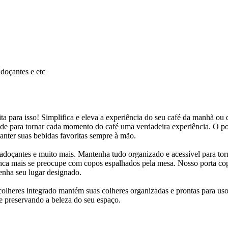
adoçantes e etc
ta para isso! Simplifica e eleva a experiência do seu café da manhã ou d
dade para tornar cada momento do café uma verdadeira experiência. O po
anter suas bebidas favoritas sempre à mão.
 adoçantes e muito mais. Mantenha tudo organizado e acessível para tor
unca mais se preocupe com copos espalhados pela mesa. Nosso porta co
enha seu lugar designado.
 colheres integrado mantém suas colheres organizadas e prontas para us
 e preservando a beleza do seu espaço.