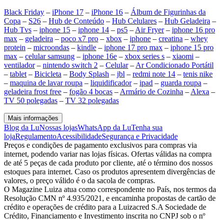
Black Friday
–
iPhone 17
–
iPhone 16
–
Álbum de Figurinhas da
Copa
–
S26
–
Hub de Conteúdo
–
Hub Celulares
–
Hub Geladeira
–
Hub Tvs
–
iphone 15
–
iphone 14
–
ps5
–
Air Fryer
–
iphone 16 pro
max
–
geladeira
–
poco x7 pro
–
xbox
–
iphone
–
creatina
–
whey
protein
–
microondas
–
kindle
–
iphone 17 pro max
–
iphone 15 pro
max
–
celular samsung
–
iphone 16e
–
xbox series s
–
xiaomi
–
ventilador
–
nintendo switch 2
–
Celular
–
Ar Condicionado Portátil
–
tablet
–
Bicicleta
–
Body Splash
–
jbl
–
redmi note 14
–
tenis nike
–
maquina de lavar roupa
–
liquidificador
–
ipad
–
guarda roupa
–
geladeira frost free
–
fogão 4 bocas
–
Armário de Cozinha
–
Alexa
–
TV 50 polegadas
–
TV 32 polegadas
Mais informações
Blog da Lu
Nossas lojas
WhatsApp da Lu
Tenha sua
loja
Regulamento
Acessibilidade
Segurança e Privacidade
Preços e condições de pagamento exclusivos para compras via
internet, podendo variar nas lojas físicas. Ofertas válidas na compra
de até 5 peças de cada produto por cliente, até o término dos nossos
estoques para internet. Caso os produtos apresentem divergências de
valores, o preço válido é o da sacola de compras.
O Magazine Luiza atua como correspondente no País, nos termos da
Resolução CMN nº 4.935/2021, e encaminha propostas de cartão de
crédito e operações de crédito para a Luizacred S.A Sociedade de
Crédito, Financiamento e Investimento inscrita no CNPJ sob o nº