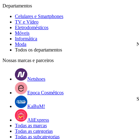
Departamentos
Celulares e Smartphones
TV e Vídeo
Eletrodomésticos
Móveis
Informática
Moda
N
Todos os departamentos
Nossas marcas e parceiros
Netshoes
Epoca Cosméticos
S
KaBuM!
AliExpress
Todas as marcas
Todas as categorias
Todas as subcategorias