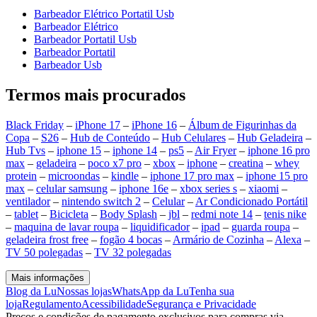
Barbeador Elétrico Portatil Usb
Barbeador Elétrico
Barbeador Portatil Usb
Barbeador Portatil
Barbeador Usb
Termos mais procurados
Black Friday
–
iPhone 17
–
iPhone 16
–
Álbum de Figurinhas da
Copa
–
S26
–
Hub de Conteúdo
–
Hub Celulares
–
Hub Geladeira
–
Hub Tvs
–
iphone 15
–
iphone 14
–
ps5
–
Air Fryer
–
iphone 16 pro
max
–
geladeira
–
poco x7 pro
–
xbox
–
iphone
–
creatina
–
whey
protein
–
microondas
–
kindle
–
iphone 17 pro max
–
iphone 15 pro
max
–
celular samsung
–
iphone 16e
–
xbox series s
–
xiaomi
–
ventilador
–
nintendo switch 2
–
Celular
–
Ar Condicionado Portátil
–
tablet
–
Bicicleta
–
Body Splash
–
jbl
–
redmi note 14
–
tenis nike
–
maquina de lavar roupa
–
liquidificador
–
ipad
–
guarda roupa
–
geladeira frost free
–
fogão 4 bocas
–
Armário de Cozinha
–
Alexa
–
TV 50 polegadas
–
TV 32 polegadas
Mais informações
Blog da Lu
Nossas lojas
WhatsApp da Lu
Tenha sua
loja
Regulamento
Acessibilidade
Segurança e Privacidade
Preços e condições de pagamento exclusivos para compras via