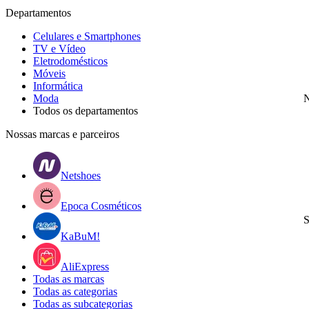
Departamentos
Celulares e Smartphones
TV e Vídeo
Eletrodomésticos
Móveis
Informática
Moda
N
Todos os departamentos
Nossas marcas e parceiros
Netshoes
Epoca Cosméticos
S
KaBuM!
AliExpress
Todas as marcas
Todas as categorias
Todas as subcategorias