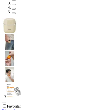
+
3
Favoritar