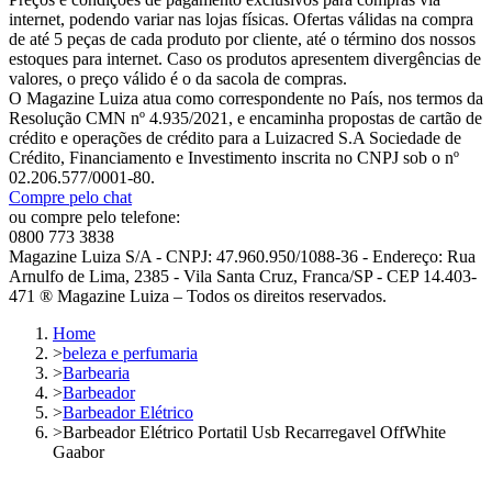
internet, podendo variar nas lojas físicas. Ofertas válidas na compra
de até 5 peças de cada produto por cliente, até o término dos nossos
estoques para internet. Caso os produtos apresentem divergências de
valores, o preço válido é o da sacola de compras.
O Magazine Luiza atua como correspondente no País, nos termos da
Resolução CMN nº 4.935/2021, e encaminha propostas de cartão de
crédito e operações de crédito para a Luizacred S.A Sociedade de
Crédito, Financiamento e Investimento inscrita no CNPJ sob o nº
02.206.577/0001-80.
Compre pelo chat
ou compre pelo telefone:
0800 773 3838
Magazine Luiza S/A - CNPJ: 47.960.950/1088-36 - Endereço: Rua
Arnulfo de Lima, 2385 - Vila Santa Cruz, Franca/SP - CEP 14.403-
471 ® Magazine Luiza – Todos os direitos reservados.
Home
>
beleza e perfumaria
>
Barbearia
>
Barbeador
>
Barbeador Elétrico
>
Barbeador Elétrico Portatil Usb Recarregavel OffWhite
Gaabor