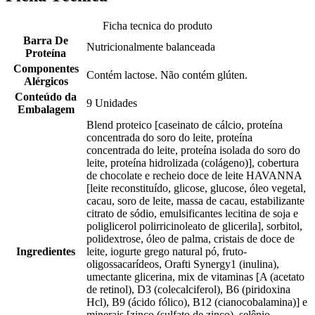
Ficha tecnica do produto
Barra De
Nutricionalmente balanceada
Proteína
Componentes
Contém lactose. Não contém glúten.
Alérgicos
Conteúdo da
9 Unidades
Embalagem
Blend proteico [caseinato de cálcio, proteína
concentrada do soro do leite, proteína
concentrada do leite, proteína isolada do soro do
leite, proteína hidrolizada (colágeno)], cobertura
de chocolate e recheio doce de leite HAVANNA
[leite reconstituído, glicose, glucose, óleo vegetal,
cacau, soro de leite, massa de cacau, estabilizante
citrato de sódio, emulsificantes lecitina de soja e
poliglicerol polirricinoleato de glicerila], sorbitol,
polidextrose, óleo de palma, cristais de doce de
Ingredientes
leite, iogurte grego natural pó, fruto-
oligossacarídeos, Orafti Synergy1 (inulina),
umectante glicerina, mix de vitaminas [A (acetato
de retinol), D3 (colecalciferol), B6 (piridoxina
Hcl), B9 (ácido fólico), B12 (cianocobalamina)] e
minerais [zinco (sulfato de zinco), selênio