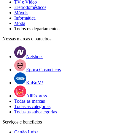
TV e Vídeo
Eletrodomésticos
Móveis
Informática
Moda
Todos os departamentos
Nossas marcas e parceiros
Netshoes
Epoca Cosméticos
KaBuM!
AliExpress
Todas as marcas
Todas as categorias
Todas as subcategorias
Serviços e benefícios
Cartão Luiza