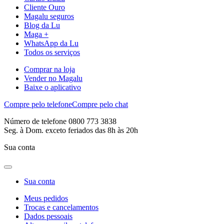
Cliente Ouro
Magalu seguros
Blog da Lu
Maga +
WhatsApp da Lu
Todos os serviços
Comprar na loja
Vender no Magalu
Baixe o aplicativo
Compre pelo telefone
Compre pelo chat
Número de telefone 0800 773 3838
Seg. à Dom. exceto feriados das 8h às 20h
Sua conta
Sua conta
Meus pedidos
Trocas e cancelamentos
Dados pessoais