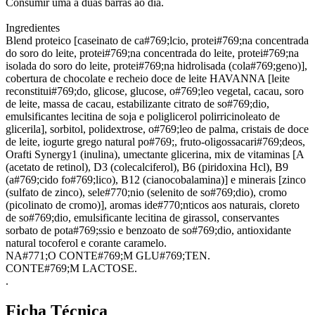
Consumir uma a duas barras ao dia.
Ingredientes
Blend proteico [caseinato de ca#769;lcio, protei#769;na concentrada
do soro do leite, protei#769;na concentrada do leite, protei#769;na
isolada do soro do leite, protei#769;na hidrolisada (cola#769;geno)],
cobertura de chocolate e recheio doce de leite HAVANNA [leite
reconstitui#769;do, glicose, glucose, o#769;leo vegetal, cacau, soro
de leite, massa de cacau, estabilizante citrato de so#769;dio,
emulsificantes lecitina de soja e poliglicerol polirricinoleato de
glicerila], sorbitol, polidextrose, o#769;leo de palma, cristais de doce
de leite, iogurte grego natural po#769;, fruto-oligossacari#769;deos,
Orafti Synergy1 (inulina), umectante glicerina, mix de vitaminas [A
(acetato de retinol), D3 (colecalciferol), B6 (piridoxina Hcl), B9
(a#769;cido fo#769;lico), B12 (cianocobalamina)] e minerais [zinco
(sulfato de zinco), sele#770;nio (selenito de so#769;dio), cromo
(picolinato de cromo)], aromas ide#770;nticos aos naturais, cloreto
de so#769;dio, emulsificante lecitina de girassol, conservantes
sorbato de pota#769;ssio e benzoato de so#769;dio, antioxidante
natural tocoferol e corante caramelo.
NA#771;O CONTE#769;M GLU#769;TEN.
CONTE#769;M LACTOSE.
.
Ficha Técnica