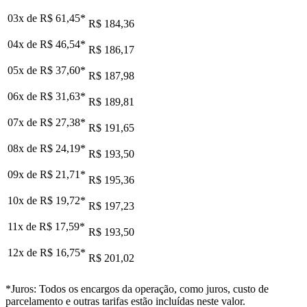
03x de
R$ 61,45
*
R$ 184,36
04x de
R$ 46,54
*
R$ 186,17
05x de
R$ 37,60
*
R$ 187,98
06x de
R$ 31,63
*
R$ 189,81
07x de
R$ 27,38
*
R$ 191,65
08x de
R$ 24,19
*
R$ 193,50
09x de
R$ 21,71
*
R$ 195,36
10x de
R$ 19,72
*
R$ 197,23
11x de
R$ 17,59
*
R$ 193,50
12x de
R$ 16,75
*
R$ 201,02
*Juros: Todos os encargos da operação, como juros, custo de
parcelamento e outras tarifas estão incluídas neste valor.