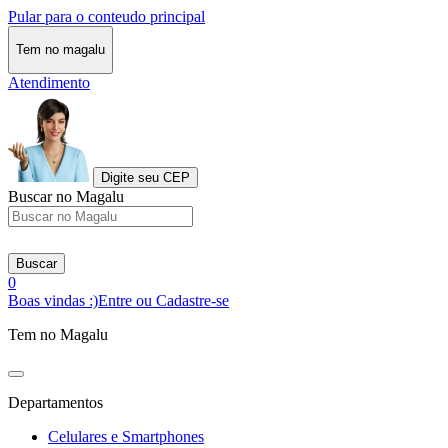
Pular para o conteudo principal
Tem no magalu
Atendimento
Digite seu CEP
Buscar no Magalu
Buscar
0
Boas vindas :)
Entre ou Cadastre-se
Tem no Magalu
Departamentos
Celulares e Smartphones