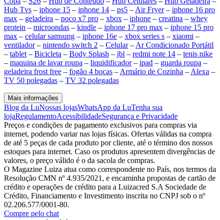
Copa
–
S26
–
Hub de Conteúdo
–
Hub Celulares
–
Hub Geladeira
–
Hub Tvs
–
iphone 15
–
iphone 14
–
ps5
–
Air Fryer
–
iphone 16 pro
max
–
geladeira
–
poco x7 pro
–
xbox
–
iphone
–
creatina
–
whey
protein
–
microondas
–
kindle
–
iphone 17 pro max
–
iphone 15 pro
max
–
celular samsung
–
iphone 16e
–
xbox series s
–
xiaomi
–
ventilador
–
nintendo switch 2
–
Celular
–
Ar Condicionado Portátil
–
tablet
–
Bicicleta
–
Body Splash
–
jbl
–
redmi note 14
–
tenis nike
–
maquina de lavar roupa
–
liquidificador
–
ipad
–
guarda roupa
–
geladeira frost free
–
fogão 4 bocas
–
Armário de Cozinha
–
Alexa
–
TV 50 polegadas
–
TV 32 polegadas
Mais informações
Blog da Lu
Nossas lojas
WhatsApp da Lu
Tenha sua
loja
Regulamento
Acessibilidade
Segurança e Privacidade
Preços e condições de pagamento exclusivos para compras via
internet, podendo variar nas lojas físicas. Ofertas válidas na compra
de até 5 peças de cada produto por cliente, até o término dos nossos
estoques para internet. Caso os produtos apresentem divergências de
valores, o preço válido é o da sacola de compras.
O Magazine Luiza atua como correspondente no País, nos termos da
Resolução CMN nº 4.935/2021, e encaminha propostas de cartão de
crédito e operações de crédito para a Luizacred S.A Sociedade de
Crédito, Financiamento e Investimento inscrita no CNPJ sob o nº
02.206.577/0001-80.
Compre pelo chat