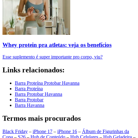
Whey protein pra atletas: veja os benefícios
Esse suplemento é super importante pro corpo, viu?
Links relacionados:
Barra Proteína Protobar Havanna
Barra Proteína
Barra Protobar Havanna
Barra Protobar
Barra Havanna
Termos mais procurados
Black Friday
–
iPhone 17
–
iPhone 16
–
Álbum de Figurinhas da
Copa
–
S26
–
Hub de Conteúdo
–
Hub Celulares
–
Hub Geladeira
–