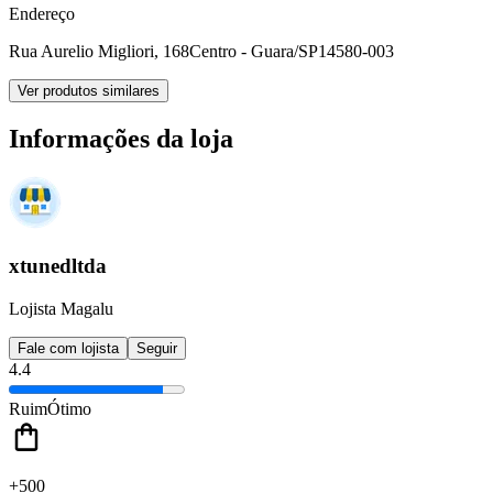
Endereço
Rua Aurelio Migliori, 168
Centro - Guara/SP
14580-003
Ver produtos similares
Informações da loja
xtunedltda
Lojista Magalu
Fale com lojista
Seguir
4.4
Ruim
Ótimo
+500