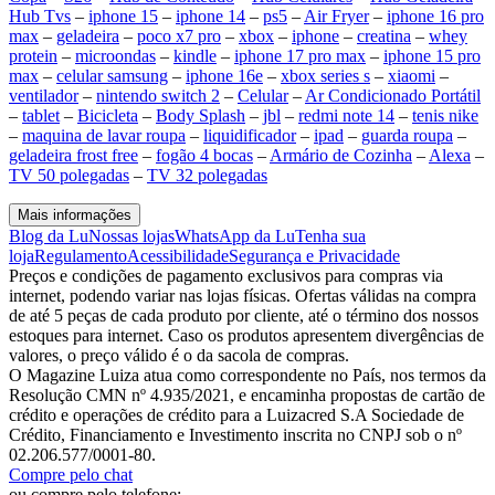
Hub Tvs
–
iphone 15
–
iphone 14
–
ps5
–
Air Fryer
–
iphone 16 pro
max
–
geladeira
–
poco x7 pro
–
xbox
–
iphone
–
creatina
–
whey
protein
–
microondas
–
kindle
–
iphone 17 pro max
–
iphone 15 pro
max
–
celular samsung
–
iphone 16e
–
xbox series s
–
xiaomi
–
ventilador
–
nintendo switch 2
–
Celular
–
Ar Condicionado Portátil
–
tablet
–
Bicicleta
–
Body Splash
–
jbl
–
redmi note 14
–
tenis nike
–
maquina de lavar roupa
–
liquidificador
–
ipad
–
guarda roupa
–
geladeira frost free
–
fogão 4 bocas
–
Armário de Cozinha
–
Alexa
–
TV 50 polegadas
–
TV 32 polegadas
Mais informações
Blog da Lu
Nossas lojas
WhatsApp da Lu
Tenha sua
loja
Regulamento
Acessibilidade
Segurança e Privacidade
Preços e condições de pagamento exclusivos para compras via
internet, podendo variar nas lojas físicas. Ofertas válidas na compra
de até 5 peças de cada produto por cliente, até o término dos nossos
estoques para internet. Caso os produtos apresentem divergências de
valores, o preço válido é o da sacola de compras.
O Magazine Luiza atua como correspondente no País, nos termos da
Resolução CMN nº 4.935/2021, e encaminha propostas de cartão de
crédito e operações de crédito para a Luizacred S.A Sociedade de
Crédito, Financiamento e Investimento inscrita no CNPJ sob o nº
02.206.577/0001-80.
Compre pelo chat
ou compre pelo telefone: