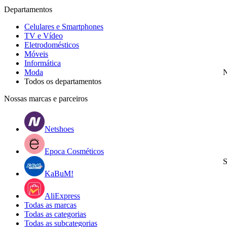
Departamentos
Celulares e Smartphones
TV e Vídeo
Eletrodomésticos
Móveis
Informática
Moda
N
Todos os departamentos
Nossas marcas e parceiros
Netshoes
Epoca Cosméticos
S
KaBuM!
AliExpress
Todas as marcas
Todas as categorias
Todas as subcategorias