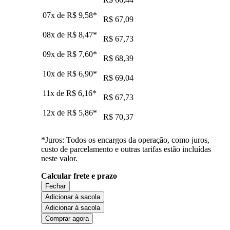
07x de
R$ 9,58
*
R$ 67,09
08x de
R$ 8,47
*
R$ 67,73
09x de
R$ 7,60
*
R$ 68,39
10x de
R$ 6,90
*
R$ 69,04
11x de
R$ 6,16
*
R$ 67,73
12x de
R$ 5,86
*
R$ 70,37
*Juros: Todos os encargos da operação, como juros,
custo de parcelamento e outras tarifas estão incluídas
neste valor.
Calcular frete e prazo
Fechar
Adicionar à sacola
Adicionar à sacola
Comprar agora