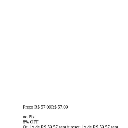
Preço R$ 57,09
R$
57
,
09
no Pix
8% OFF
Ou 1x de R$ 59,57 sem juros
ou
1
x de
R$ 59,57
sem