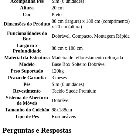
Acompanha Pés
Sim (6 unidades)
Altura
20 cm
Cor
Preto
88 cm (largura) x 188 cm (comprimento)
Dimensões do Produto
x 20 cm (altura)
Funcionalidades do
Dobrável, Compacto, Montagem Rápida
Box
Largura x
88 cm x 188 cm
Profundidade
Material da Estrutura
Madeira de reflorestamento reforçada
Modelo
Base Box Solteiro Dobrável
Peso Suportado
120kg
Prazo de Garantia
3 meses
Pés
Sim (6 unidades)
Revestimento
Tecido Suede Premium
Sistema de Abertura
Dobrável
de Móveis
Tamanho do Colchão
88x188cm
Tipo de Pés
Rosqueáveis
Perguntas e Respostas