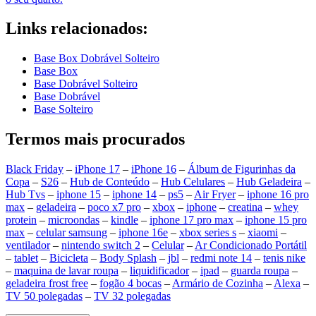
Links relacionados:
Base Box Dobrável Solteiro
Base Box
Base Dobrável Solteiro
Base Dobrável
Base Solteiro
Termos mais procurados
Black Friday
–
iPhone 17
–
iPhone 16
–
Álbum de Figurinhas da
Copa
–
S26
–
Hub de Conteúdo
–
Hub Celulares
–
Hub Geladeira
–
Hub Tvs
–
iphone 15
–
iphone 14
–
ps5
–
Air Fryer
–
iphone 16 pro
max
–
geladeira
–
poco x7 pro
–
xbox
–
iphone
–
creatina
–
whey
protein
–
microondas
–
kindle
–
iphone 17 pro max
–
iphone 15 pro
max
–
celular samsung
–
iphone 16e
–
xbox series s
–
xiaomi
–
ventilador
–
nintendo switch 2
–
Celular
–
Ar Condicionado Portátil
–
tablet
–
Bicicleta
–
Body Splash
–
jbl
–
redmi note 14
–
tenis nike
–
maquina de lavar roupa
–
liquidificador
–
ipad
–
guarda roupa
–
geladeira frost free
–
fogão 4 bocas
–
Armário de Cozinha
–
Alexa
–
TV 50 polegadas
–
TV 32 polegadas