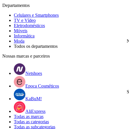
Departamentos
Celulares e Smartphones
TV e Vídeo
Eletrodomésticos
Móveis
Informática
Moda
N
Todos os departamentos
Nossas marcas e parceiros
Netshoes
Epoca Cosméticos
S
KaBuM!
AliExpress
Todas as marcas
Todas as categorias
Todas as subcategorias