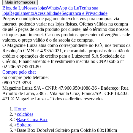
Mais informações
Blog da Lu
Nossas lojas
WhatsApp da Lu
Tenha sua
loja
Regulamento
Acessibilidade
Segurança e Privacidade
Preços e condições de pagamento exclusivos para compras via
internet, podendo variar nas lojas físicas. Ofertas válidas na compra
de até 5 peças de cada produto por cliente, até o término dos nossos
estoques para internet. Caso os produtos apresentem divergências de
valores, o preço válido é o da sacola de compras.
O Magazine Luiza atua como correspondente no País, nos termos da
Resolução CMN nº 4.935/2021, e encaminha propostas de cartão de
crédito e operações de crédito para a Luizacred S.A Sociedade de
Crédito, Financiamento e Investimento inscrita no CNPJ sob o nº
02.206.577/0001-80.
Compre pelo chat
ou compre pelo telefone:
0800 773 3838
Magazine Luiza S/A - CNPJ: 47.960.950/1088-36 - Endereço: Rua
Arnulfo de Lima, 2385 - Vila Santa Cruz, Franca/SP - CEP 14.403-
471 ® Magazine Luiza – Todos os direitos reservados.
Home
>
colchões
>
Base Cama Box
>
Solteiro
>
Base Box Dobrável Solteiro para Colchão 88x188cm