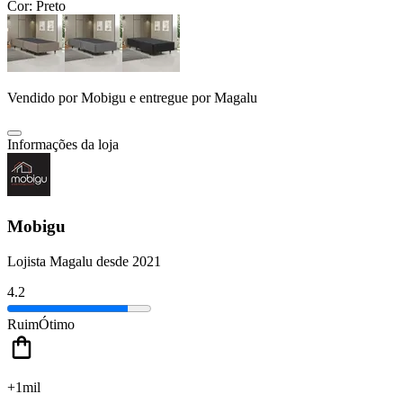
Cor:
Preto
Vendido por
Mobigu
e entregue por
Magalu
Informações da loja
Mobigu
Lojista Magalu desde 2021
4.2
Ruim
Ótimo
+1mil