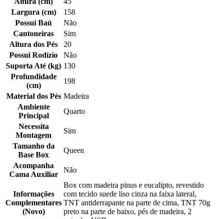
Altura (cm)
45
Largura (cm)
158
Possui Baú
Não
Cantoneiras
Sim
Altura dos Pés
20
Possui Rodízio
Não
Suporta Até (kg)
130
Profundidade
198
(cm)
Material dos Pés
Madeira
Ambiente
Quarto
Principal
Necessita
Sim
Montagem
Tamanho da
Queen
Base Box
Acompanha
Não
Cama Auxiliar
Box com madeira pinus e eucalipto, revestido
Informações
com tecido suede liso cinza na faixa lateral,
Complementares
TNT antiderrapante na parte de cima, TNT 70g
(Novo)
preto na parte de baixo, pés de madeira, 2