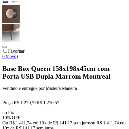
Favoritar
0 (novo)
Base Box Queen 158x198x45cm com
Porta USB Dupla Marrom Montreal
Vendido e entregue por
Madeira Madeira
Preço R$ 1.270,57
R$
1.270
,
57
no Pix
10% OFF
Ou R$ 1.411,74 em 10x de R$ 141,17 sem juros
ou
R$ 1.411,74
em
10
x de
R$ 141,17
sem juros