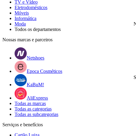
TV e Vídeo
Eletrodomésticos
Móveis
Informática
Moda
N
Todos os departamentos
Nossas marcas e parceiros
Netshoes
Epoca Cosméticos
S
KaBuM!
AliExpress
Todas as marcas
Todas as categorias
Todas as subcategorias
Serviços e benefícios
Cartão Luiza