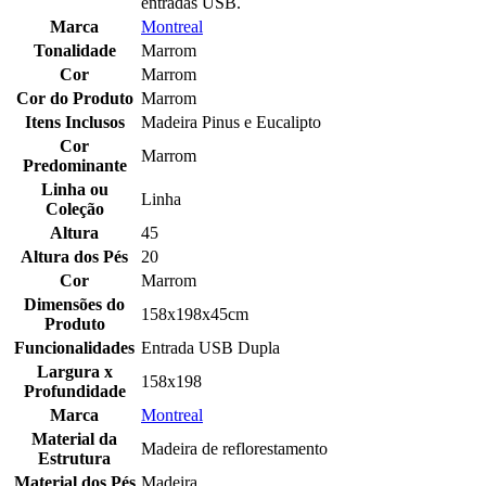
entradas USB.
Marca
Montreal
Tonalidade
Marrom
Cor
Marrom
Cor do Produto
Marrom
Itens Inclusos
Madeira Pinus e Eucalipto
Cor
Marrom
Predominante
Linha ou
Linha
Coleção
Altura
45
Altura dos Pés
20
Cor
Marrom
Dimensões do
158x198x45cm
Produto
Funcionalidades
Entrada USB Dupla
Largura x
158x198
Profundidade
Marca
Montreal
Material da
Madeira de reflorestamento
Estrutura
Material dos Pés
Madeira