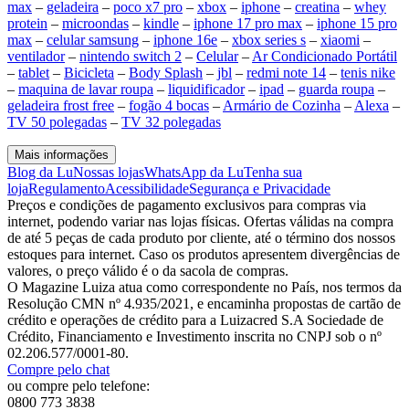
max
–
geladeira
–
poco x7 pro
–
xbox
–
iphone
–
creatina
–
whey
protein
–
microondas
–
kindle
–
iphone 17 pro max
–
iphone 15 pro
max
–
celular samsung
–
iphone 16e
–
xbox series s
–
xiaomi
–
ventilador
–
nintendo switch 2
–
Celular
–
Ar Condicionado Portátil
–
tablet
–
Bicicleta
–
Body Splash
–
jbl
–
redmi note 14
–
tenis nike
–
maquina de lavar roupa
–
liquidificador
–
ipad
–
guarda roupa
–
geladeira frost free
–
fogão 4 bocas
–
Armário de Cozinha
–
Alexa
–
TV 50 polegadas
–
TV 32 polegadas
Mais informações
Blog da Lu
Nossas lojas
WhatsApp da Lu
Tenha sua
loja
Regulamento
Acessibilidade
Segurança e Privacidade
Preços e condições de pagamento exclusivos para compras via
internet, podendo variar nas lojas físicas. Ofertas válidas na compra
de até 5 peças de cada produto por cliente, até o término dos nossos
estoques para internet. Caso os produtos apresentem divergências de
valores, o preço válido é o da sacola de compras.
O Magazine Luiza atua como correspondente no País, nos termos da
Resolução CMN nº 4.935/2021, e encaminha propostas de cartão de
crédito e operações de crédito para a Luizacred S.A Sociedade de
Crédito, Financiamento e Investimento inscrita no CNPJ sob o nº
02.206.577/0001-80.
Compre pelo chat
ou compre pelo telefone:
0800 773 3838