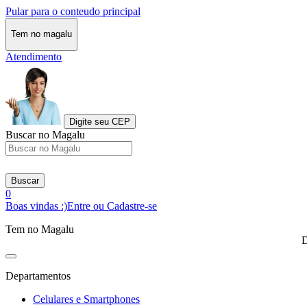
Pular para o conteudo principal
Tem no magalu
Atendimento
Digite seu CEP
Buscar no Magalu
Buscar
0
Boas vindas :)
Entre ou Cadastre-se
Tem no Magalu
D
Departamentos
Celulares e Smartphones