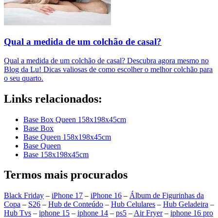
Qual a medida de um colchão de casal?
Qual a medida de um colchão de casal? Descubra agora mesmo no
Blog da Lu! Dicas valiosas de como escolher o melhor colchão para
o seu quarto.
Links relacionados:
Base Box Queen 158x198x45cm
Base Box
Base Queen 158x198x45cm
Base Queen
Base 158x198x45cm
Termos mais procurados
Black Friday
–
iPhone 17
–
iPhone 16
–
Álbum de Figurinhas da
Copa
–
S26
–
Hub de Conteúdo
–
Hub Celulares
–
Hub Geladeira
–
Hub Tvs
–
iphone 15
–
iphone 14
–
ps5
–
Air Fryer
–
iphone 16 pro