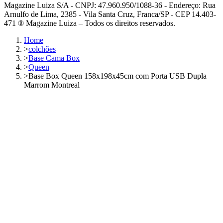
Magazine Luiza S/A - CNPJ: 47.960.950/1088-36 - Endereço: Rua
Arnulfo de Lima, 2385 - Vila Santa Cruz, Franca/SP - CEP 14.403-
471 ® Magazine Luiza – Todos os direitos reservados.
Home
>
colchões
>
Base Cama Box
>
Queen
>
Base Box Queen 158x198x45cm com Porta USB Dupla
Marrom Montreal