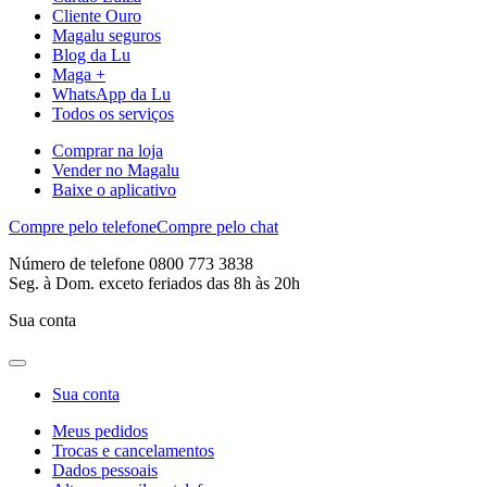
Cliente Ouro
Magalu seguros
Blog da Lu
Maga +
WhatsApp da Lu
Todos os serviços
Comprar na loja
Vender no Magalu
Baixe o aplicativo
Compre pelo telefone
Compre pelo chat
Número de telefone 0800 773 3838
Seg. à Dom. exceto feriados das 8h às 20h
Sua conta
Sua conta
Meus pedidos
Trocas e cancelamentos
Dados pessoais