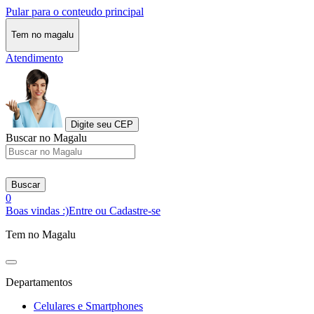
Pular para o conteudo principal
Tem no magalu
Atendimento
Digite seu CEP
Buscar no Magalu
Buscar
0
Boas vindas :)
Entre ou Cadastre-se
Tem no Magalu
Departamentos
Celulares e Smartphones