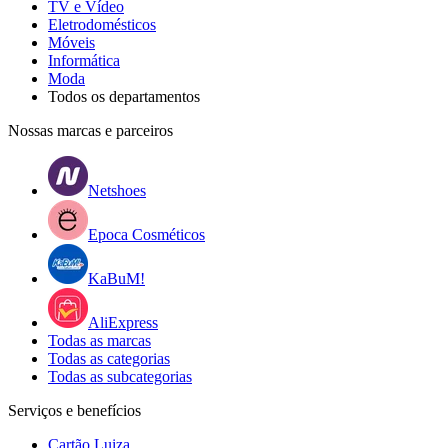
TV e Vídeo
Eletrodomésticos
Móveis
Informática
Moda
Todos os departamentos
Nossas marcas e parceiros
Netshoes
Epoca Cosméticos
KaBuM!
AliExpress
Todas as marcas
Todas as categorias
Todas as subcategorias
Serviços e benefícios
Cartão Luiza