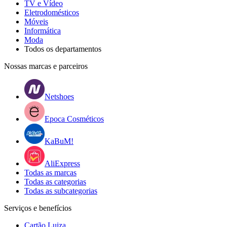
TV e Vídeo
Eletrodomésticos
Móveis
Informática
Moda
Todos os departamentos
Nossas marcas e parceiros
Netshoes
Epoca Cosméticos
KaBuM!
AliExpress
Todas as marcas
Todas as categorias
Todas as subcategorias
Serviços e benefícios
Cartão Luiza