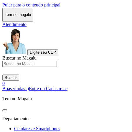
Pular para o conteudo principal
Tem no magalu
Atendimento
Digite seu CEP
Buscar no Magalu
Buscar
0
Boas vindas :)
Entre ou Cadastre-se
Tem no Magalu
Departamentos
Celulares e Smartphones