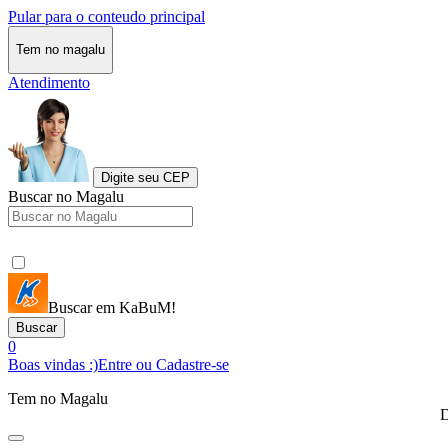
Pular para o conteudo principal
Tem no magalu
Atendimento
Digite seu CEP
Buscar no Magalu
Buscar em KaBuM!
Buscar
0
Boas vindas :)
Entre ou Cadastre-se
Tem no Magalu
D