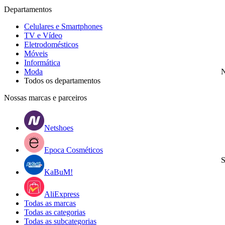
Departamentos
Celulares e Smartphones
TV e Vídeo
Eletrodomésticos
Móveis
Informática
Moda
N
Todos os departamentos
Nossas marcas e parceiros
Netshoes
Epoca Cosméticos
S
KaBuM!
AliExpress
Todas as marcas
Todas as categorias
Todas as subcategorias