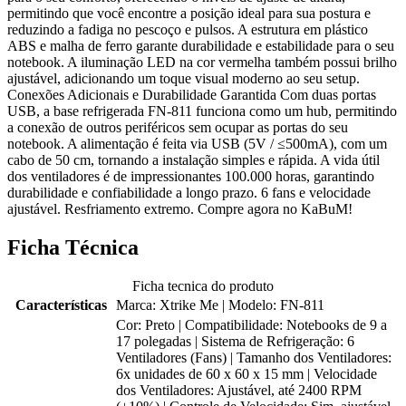
permitindo que você encontre a posição ideal para sua postura e
reduzindo a fadiga no pescoço e pulsos. A estrutura em plástico
ABS e malha de ferro garante durabilidade e estabilidade para o seu
notebook. A iluminação LED na cor vermelha também possui brilho
ajustável, adicionando um toque visual moderno ao seu setup.
Conexões Adicionais e Durabilidade Garantida Com duas portas
USB, a base refrigerada FN-811 funciona como um hub, permitindo
a conexão de outros periféricos sem ocupar as portas do seu
notebook. A alimentação é feita via USB (5V / ≤500mA), com um
cabo de 50 cm, tornando a instalação simples e rápida. A vida útil
dos ventiladores é de impressionantes 100.000 horas, garantindo
durabilidade e confiabilidade a longo prazo. 6 fans e velocidade
ajustável. Resfriamento extremo. Compre agora no KaBuM!
Ficha Técnica
Ficha tecnica do produto
Características
Marca: Xtrike Me | Modelo: FN-811
Cor: Preto | Compatibilidade: Notebooks de 9 a
17 polegadas | Sistema de Refrigeração: 6
Ventiladores (Fans) | Tamanho dos Ventiladores:
6x unidades de 60 x 60 x 15 mm | Velocidade
dos Ventiladores: Ajustável, até 2400 RPM