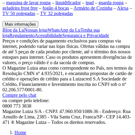
–
maquina de lavar roupa
–
liquidificador
–
ipad
–
guarda roupa
–
geladeira frost free
–
fogão 4 bocas
–
Armário de Cozinha
–
Alexa
–
TV 50 polegadas
–
TV 32 polegadas
Mais informações
Blog da Lu
Nossas lojas
WhatsApp da Lu
Tenha sua
loja
Regulamento
Acessibilidade
Segurança e Privacidade
Preços e condições de pagamento exclusivos para compras via
internet, podendo variar nas lojas físicas. Ofertas válidas na compra
de até 5 peças de cada produto por cliente, até o término dos nossos
estoques para internet. Caso os produtos apresentem divergências de
valores, o preço válido é o da sacola de compras.
O Magazine Luiza atua como correspondente no País, nos termos da
Resolução CMN nº 4.935/2021, e encaminha propostas de cartão de
crédito e operações de crédito para a Luizacred S.A Sociedade de
Crédito, Financiamento e Investimento inscrita no CNPJ sob o nº
02.206.577/0001-80.
Compre pelo chat
ou compre pelo telefone:
0800 773 3838
Magazine Luiza S/A - CNPJ: 47.960.950/1088-36 - Endereço: Rua
Arnulfo de Lima, 2385 - Vila Santa Cruz, Franca/SP - CEP 14.403-
471 ® Magazine Luiza – Todos os direitos reservados.
Home