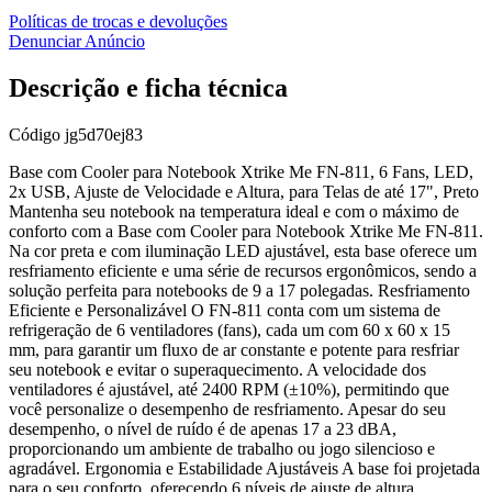
Políticas de trocas e devoluções
Denunciar Anúncio
Descrição e ficha técnica
Código
jg5d70ej83
Base com Cooler para Notebook Xtrike Me FN-811, 6 Fans, LED,
2x USB, Ajuste de Velocidade e Altura, para Telas de até 17", Preto
Mantenha seu notebook na temperatura ideal e com o máximo de
conforto com a Base com Cooler para Notebook Xtrike Me FN-811.
Na cor preta e com iluminação LED ajustável, esta base oferece um
resfriamento eficiente e uma série de recursos ergonômicos, sendo a
solução perfeita para notebooks de 9 a 17 polegadas. Resfriamento
Eficiente e Personalizável O FN-811 conta com um sistema de
refrigeração de 6 ventiladores (fans), cada um com 60 x 60 x 15
mm, para garantir um fluxo de ar constante e potente para resfriar
seu notebook e evitar o superaquecimento. A velocidade dos
ventiladores é ajustável, até 2400 RPM (±10%), permitindo que
você personalize o desempenho de resfriamento. Apesar do seu
desempenho, o nível de ruído é de apenas 17 a 23 dBA,
proporcionando um ambiente de trabalho ou jogo silencioso e
agradável. Ergonomia e Estabilidade Ajustáveis A base foi projetada
para o seu conforto, oferecendo 6 níveis de ajuste de altura,