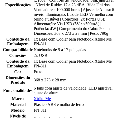
(±10%) | Controle de Velocidade: Sim, ajustável
Especificações
| Nível de Ruído: 17 a 23 dBA | Vida Útil dos
Ventiladores: 100.000 horas | Ajuste de Altura: 6
níveis | Iluminação: Luz de LED Vermelha com
brilho ajustável | Conexões: 2x Portas USB |
Alimentação: Via USB (5V / ≤500mA) |
Potência: 4W | Comprimento do Cabo: 50 cm |
Dimensões: 368 x 273 x 28 mm | Peso: 790g
Conteúdo da
1x Base com Cooler para Notebook Xtrike Me
Embalagem
FN-811
Compatibilidade
Notebooks de 9 a 17 polegadas
Conexões
2x USB
Conteúdo da
1x Base com Cooler para Notebook Xtrike Me
Embalagem
FN-811
Cor
Preto
Dimensões do
368 x 273 x 28 mm
Produto
6 fans com ajuste de velocidade, LED ajustável,
Funcionalidades
ajuste de altura
Marca
Xtrike Me
Material
Plástico ABS e malha de ferro
Modelo
FN-811
Níveis de