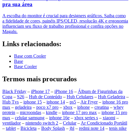
pra sua área
A escolha do monitor é crucial para designers gráficos. Saiba como
a fidelidade de cores, painéis IPS/OLED, resolução 4K e ergonomia
influenciam seu fluxo de trabalho profissional e confira opções no
Magalu.
Links relacionados:
Base com Cooler
Base
Base Cooler
Termos mais procurados
Black Friday
–
iPhone 17
–
iPhone 16
–
Álbum de Figurinhas da
Copa
–
S26
–
Hub de Conteúdo
–
Hub Celulares
–
Hub Geladeira
–
Hub Tvs
–
iphone 15
–
iphone 14
–
ps5
–
Air Fryer
–
iphone 16 pro
max
–
geladeira
–
poco x7 pro
–
xbox
–
iphone
–
creatina
–
whey
protein
–
microondas
–
kindle
–
iphone 17 pro max
–
iphone 15 pro
max
–
celular samsung
–
iphone 16e
–
xbox series s
–
xiaomi
–
ventilador
–
nintendo switch 2
–
Celular
–
Ar Condicionado Portátil
–
tablet
–
Bicicleta
–
Body Splash
–
jbl
–
redmi note 14
–
tenis nike