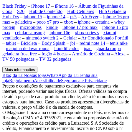
Black Friday
–
iPhone 17
–
iPhone 16
–
Álbum de Figurinhas da
Copa
–
S26
–
Hub de Conteúdo
–
Hub Celulares
–
Hub Geladeira
–
Hub Tvs
–
iphone 15
–
iphone 14
–
ps5
–
Air Fryer
–
iphone 16 pro
max
–
geladeira
–
poco x7 pro
–
xbox
–
iphone
–
creatina
–
whey
protein
–
microondas
–
kindle
–
iphone 17 pro max
–
iphone 15 pro
max
–
celular samsung
–
iphone 16e
–
xbox series s
–
xiaomi
–
ventilador
–
nintendo switch 2
–
Celular
–
Ar Condicionado Portátil
–
tablet
–
Bicicleta
–
Body Splash
–
jbl
–
redmi note 14
–
tenis nike
–
maquina de lavar roupa
–
liquidificador
–
ipad
–
guarda roupa
–
geladeira frost free
–
fogão 4 bocas
–
Armário de Cozinha
–
Alexa
–
TV 50 polegadas
–
TV 32 polegadas
Mais informações
Blog da Lu
Nossas lojas
WhatsApp da Lu
Tenha sua
loja
Regulamento
Acessibilidade
Segurança e Privacidade
Preços e condições de pagamento exclusivos para compras via
internet, podendo variar nas lojas físicas. Ofertas válidas na compra
de até 5 peças de cada produto por cliente, até o término dos nossos
estoques para internet. Caso os produtos apresentem divergências de
valores, o preço válido é o da sacola de compras.
O Magazine Luiza atua como correspondente no País, nos termos da
Resolução CMN nº 4.935/2021, e encaminha propostas de cartão de
crédito e operações de crédito para a Luizacred S.A Sociedade de
Crédito, Financiamento e Investimento inscrita no CNPJ sob o nº