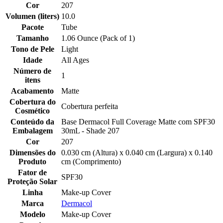
Cor
207
Volumen (liters)
10.0
Pacote
Tube
Tamanho
1.06 Ounce (Pack of 1)
Tono de Pele
Light
Idade
All Ages
Número de
1
itens
Acabamento
Matte
Cobertura do
Cobertura perfeita
Cosmético
Conteúdo da
Base Dermacol Full Coverage Matte com SPF30
Embalagem
30mL - Shade 207
Cor
207
Dimensões do
0.030 cm (Altura) x 0.040 cm (Largura) x 0.140
Produto
cm (Comprimento)
Fator de
SPF30
Proteção Solar
Linha
Make-up Cover
Marca
Dermacol
Modelo
Make-up Cover