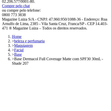
02.206.577/0001-80.
Compre pelo chat
ou compre pelo telefone:
0800 773 3838
Magazine Luiza S/A - CNPJ: 47.960.950/1088-36 - Endereço: Rua
Arnulfo de Lima, 2385 - Vila Santa Cruz, Franca/SP - CEP 14.403-
471 ® Magazine Luiza – Todos os direitos reservados.
Home
>
beleza e perfumaria
>
Maquiagem
>
Facial
>
Base
>
Base Dermacol Full Coverage Matte com SPF30 30mL -
Shade 207