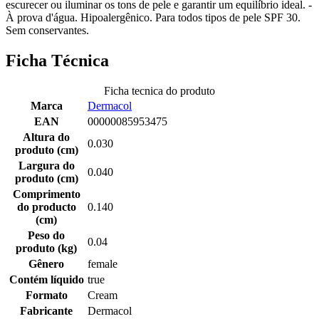
escurecer ou iluminar os tons de pele e garantir um equilíbrio ideal. -
À prova d'água. Hipoalergênico. Para todos tipos de pele SPF 30.
Sem conservantes.
Ficha Técnica
Ficha tecnica do produto
Marca
Dermacol
EAN
00000085953475
Altura do
0.030
produto (cm)
Largura do
0.040
produto (cm)
Comprimento
do producto
0.140
(cm)
Peso do
0.04
produto (kg)
Gênero
female
Contém líquido
true
Formato
Cream
Fabricante
Dermacol