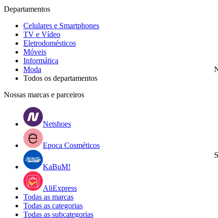
Departamentos
Celulares e Smartphones
TV e Vídeo
Eletrodomésticos
Móveis
Informática
Moda
N
Todos os departamentos
Nossas marcas e parceiros
Netshoes
Epoca Cosméticos
S
KaBuM!
AliExpress
Todas as marcas
Todas as categorias
Todas as subcategorias