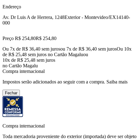
Endereço
Av. Dr Luis A de Herrera, 1248
Exterior - Montevideo/EX
14140-
000
Preço R$ 254,80
R$
254
,
80
Ou 7x de R$ 36,40 sem juros
ou
7
x de
R$ 36,40
sem juros
Ou 10x
de R$ 25,48 sem juros no Cartão Magalu
ou
10
x de
R$ 25,48
sem juros
no Cartão Magalu
Compra internacional
Impostos serão adicionados ao seguir com a compra.
Saiba mais
Fechar
Compra internacional
Toda mercadoria proveniente do exterior (importada) deve ser objeto