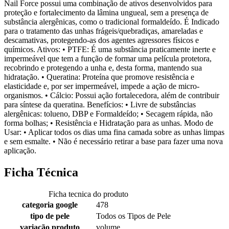
Nail Force possui uma combinação de ativos desenvolvidos para
proteção e fortalecimento da lâmina ungueal, sem a presença de
substância alergênicas, como o tradicional formaldeído. É Indicado
para o tratamento das unhas frágeis/quebradiças, amareladas e
descamativas, protegendo-as dos agentes agressores físicos e
químicos. Ativos: • PTFE: É uma substância praticamente inerte e
impermeável que tem a função de formar uma película protetora,
recobrindo e protegendo a unha e, desta forma, mantendo sua
hidratação. • Queratina: Proteína que promove resistência e
elasticidade e, por ser impermeável, impede a ação de micro-
organismos. • Cálcio: Possui ação fortalecedora, além de contribuir
para síntese da queratina. Benefícios: • Livre de substâncias
alergênicas: tolueno, DBP e Formaldeído; • Secagem rápida, não
forma bolhas; • Resistência e Hidratação para as unhas. Modo de
Usar: • Aplicar todos os dias uma fina camada sobre as unhas limpas
e sem esmalte. • Não é necessário retirar a base para fazer uma nova
aplicação.
Ficha Técnica
Ficha tecnica do produto
categoria google
478
tipo de pele
Todos os Tipos de Pele
variação produto
volume