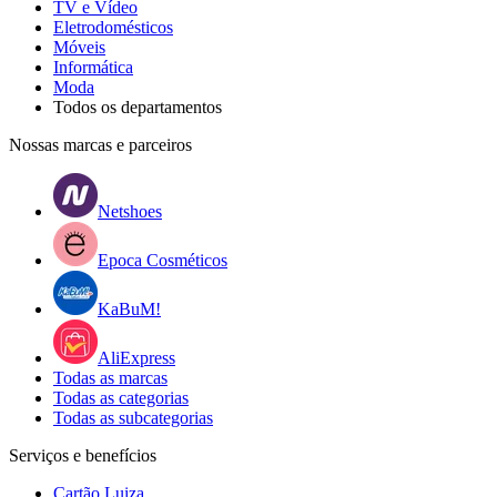
TV e Vídeo
Eletrodomésticos
Móveis
Informática
Moda
Todos os departamentos
Nossas marcas e parceiros
Netshoes
Epoca Cosméticos
KaBuM!
AliExpress
Todas as marcas
Todas as categorias
Todas as subcategorias
Serviços e benefícios
Cartão Luiza