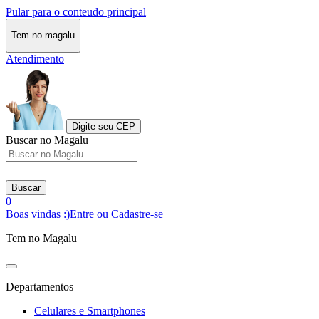
Pular para o conteudo principal
Tem no magalu
Atendimento
Digite seu CEP
Buscar no Magalu
Buscar
0
Boas vindas :)
Entre ou Cadastre-se
Tem no Magalu
Departamentos
Celulares e Smartphones