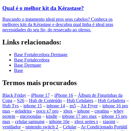
Qual é o melhor kit da Kérastase?
Buscando o tratamento ideal pros seus cabelos? Conheça os
melhores kits da Kérastase e descubra qual linha é ideal pras
necessidades do seu fio, do ressecado ao oleoso.
Links relacionados:
Base Fortalecedora Dermage
Base Fortalecedora
Base Dermage
Base
Termos mais procurados
Black Friday
–
iPhone 17
–
iPhone 16
–
Álbum de Figurinhas da
Copa
–
S26
–
Hub de Conteúdo
–
Hub Celulares
–
Hub Geladeira
–
Hub Tvs
–
iphone 15
–
iphone 14
–
ps5
–
Air Fryer
–
iphone 16 pro
max
–
geladeira
–
poco x7 pro
–
xbox
–
iphone
–
creatina
–
whey
protein
–
microondas
–
kindle
–
iphone 17 pro max
–
iphone 15 pro
max
–
celular samsung
–
iphone 16e
–
xbox series s
–
xiaomi
–
ventilador
–
nintendo switch 2
–
Celular
–
Ar Condicionado Portátil