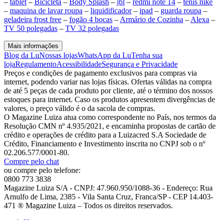
–
tablet
–
Bicicleta
–
Body Splash
–
jbl
–
redmi note 14
–
tenis nike
–
maquina de lavar roupa
–
liquidificador
–
ipad
–
guarda roupa
–
geladeira frost free
–
fogão 4 bocas
–
Armário de Cozinha
–
Alexa
–
TV 50 polegadas
–
TV 32 polegadas
Mais informações
Blog da Lu
Nossas lojas
WhatsApp da Lu
Tenha sua
loja
Regulamento
Acessibilidade
Segurança e Privacidade
Preços e condições de pagamento exclusivos para compras via
internet, podendo variar nas lojas físicas. Ofertas válidas na compra
de até 5 peças de cada produto por cliente, até o término dos nossos
estoques para internet. Caso os produtos apresentem divergências de
valores, o preço válido é o da sacola de compras.
O Magazine Luiza atua como correspondente no País, nos termos da
Resolução CMN nº 4.935/2021, e encaminha propostas de cartão de
crédito e operações de crédito para a Luizacred S.A Sociedade de
Crédito, Financiamento e Investimento inscrita no CNPJ sob o nº
02.206.577/0001-80.
Compre pelo chat
ou compre pelo telefone:
0800 773 3838
Magazine Luiza S/A - CNPJ: 47.960.950/1088-36 - Endereço: Rua
Arnulfo de Lima, 2385 - Vila Santa Cruz, Franca/SP - CEP 14.403-
471 ® Magazine Luiza – Todos os direitos reservados.