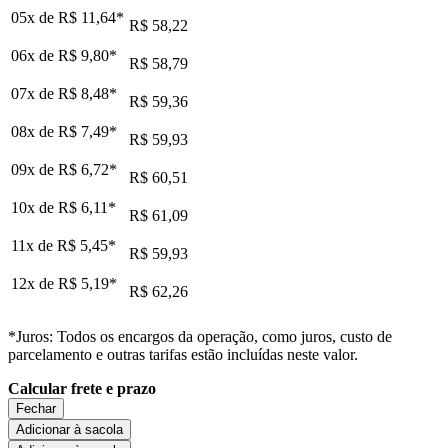
05x de
R$ 11,64
*
R$ 58,22
06x de
R$ 9,80
*
R$ 58,79
07x de
R$ 8,48
*
R$ 59,36
08x de
R$ 7,49
*
R$ 59,93
09x de
R$ 6,72
*
R$ 60,51
10x de
R$ 6,11
*
R$ 61,09
11x de
R$ 5,45
*
R$ 59,93
12x de
R$ 5,19
*
R$ 62,26
*Juros: Todos os encargos da operação, como juros, custo de
parcelamento e outras tarifas estão incluídas neste valor.
Calcular frete e prazo
Fechar
Adicionar à sacola