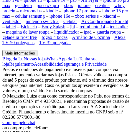
Hub Tvs
–
iphone 15
–
iphone 14
–
ps5
–
Air Fryer
–
iphone 16 pro
max
–
geladeira
–
poco x7 pro
–
xbox
–
iphone
–
creatina
–
whey
protein
–
microondas
–
kindle
–
iphone 17 pro max
–
iphone 15 pro
max
–
celular samsung
–
iphone 16e
–
xbox series s
–
xiaomi
–
ventilador
–
nintendo switch 2
–
Celular
–
Ar Condicionado Portátil
–
tablet
–
Bicicleta
–
Body Splash
–
jbl
–
redmi note 14
–
tenis nike
–
maquina de lavar roupa
–
liquidificador
–
ipad
–
guarda roupa
–
geladeira frost free
–
fogão 4 bocas
–
Armário de Cozinha
–
Alexa
–
TV 50 polegadas
–
TV 32 polegadas
Mais informações
Blog da Lu
Nossas lojas
WhatsApp da Lu
Tenha sua
loja
Regulamento
Acessibilidade
Segurança e Privacidade
Preços e condições de pagamento exclusivos para compras via
internet, podendo variar nas lojas físicas. Ofertas válidas na compra
de até 5 peças de cada produto por cliente, até o término dos nossos
estoques para internet. Caso os produtos apresentem divergências de
valores, o preço válido é o da sacola de compras.
O Magazine Luiza atua como correspondente no País, nos termos da
Resolução CMN nº 4.935/2021, e encaminha propostas de cartão de
crédito e operações de crédito para a Luizacred S.A Sociedade de
Crédito, Financiamento e Investimento inscrita no CNPJ sob o nº
02.206.577/0001-80.
Compre pelo chat
ou compre pelo telefone: