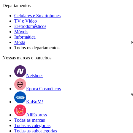
Departamentos
Celulares e Smartphones
TV e Vídeo
Eletrodomésticos
Móveis
Informática
Moda
N
Todos os departamentos
Nossas marcas e parceiros
Netshoes
Epoca Cosméticos
S
KaBuM!
AliExpress
Todas as marcas
Todas as categorias
Todas as subcategorias