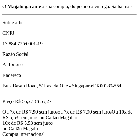
O
Magalu garante
a sua compra, do pedido à entrega.
Saiba mais
Sobre a loja
CNPJ
13.884.775/0001-19
Razão Social
AliExpress
Endereço
Bras Basah Road, 51
Lazada One - Singapura/EX
00189-554
Preço R$ 55,27
R$
55
,
27
Ou 7x de R$ 7,90 sem juros
ou
7
x de
R$ 7,90
sem juros
Ou 10x de
R$ 5,53 sem juros no Cartão Magalu
ou
10
x de
R$ 5,53
sem juros
no Cartão Magalu
Compra internacional