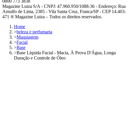
0800 773 3838
Magazine Luiza S/A - CNPJ: 47.960.950/1088-36 - Endereço: Rua
Arnulfo de Lima, 2385 - Vila Santa Cruz, Franca/SP - CEP 14.403-
471 ® Magazine Luiza – Todos os direitos reservados.
Home
>
beleza e perfumaria
>
Maquiagem
>
Facial
>
Base
>
Base Líquida Facial - Macia, À Prova D'Água, Longa
Duração e Controle de Óleo