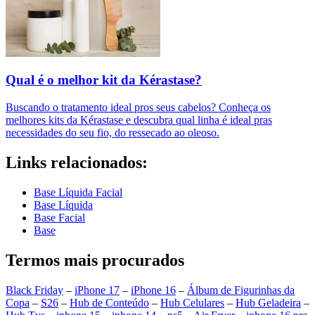
Qual é o melhor kit da Kérastase?
Buscando o tratamento ideal pros seus cabelos? Conheça os
melhores kits da Kérastase e descubra qual linha é ideal pras
necessidades do seu fio, do ressecado ao oleoso.
Links relacionados:
Base Líquida Facial
Base Líquida
Base Facial
Base
Termos mais procurados
Black Friday
–
iPhone 17
–
iPhone 16
–
Álbum de Figurinhas da
Copa
–
S26
–
Hub de Conteúdo
–
Hub Celulares
–
Hub Geladeira
–