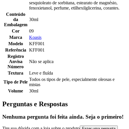
sesquioleato de sorbitana, estearato de magnésio,
fenoxietanol, perfume, etilhexilglicerina, corantes.
Conteúdo
da
30ml
Embalagem
Cor
09
Marca
Koasis
Modelo
KFF001
Referência
KFF001
Registro
Anvisa
Não se aplica
Número
Textura
Leve e fluída
Todos os tipos de pele, especialmente oleosas e
Tipo de Pele
mistas
Volume
30ml
Perguntas e Respostas
Nenhuma pergunta foi feita ainda. Seja o primeiro!
Tire sua dúvida com a loja sobre o produto
Fazer uma pergunta