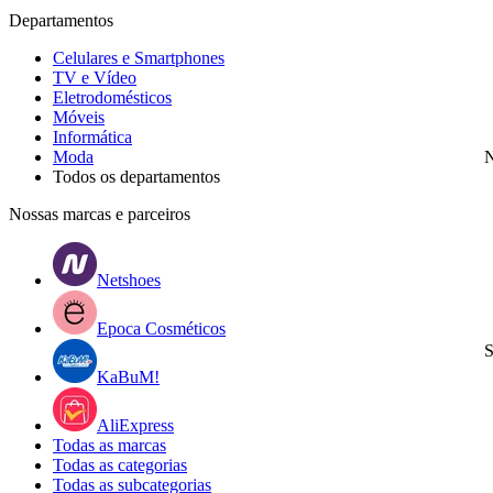
Departamentos
Celulares e Smartphones
TV e Vídeo
Eletrodomésticos
Móveis
Informática
Moda
N
Todos os departamentos
Nossas marcas e parceiros
Netshoes
Epoca Cosméticos
S
KaBuM!
AliExpress
Todas as marcas
Todas as categorias
Todas as subcategorias