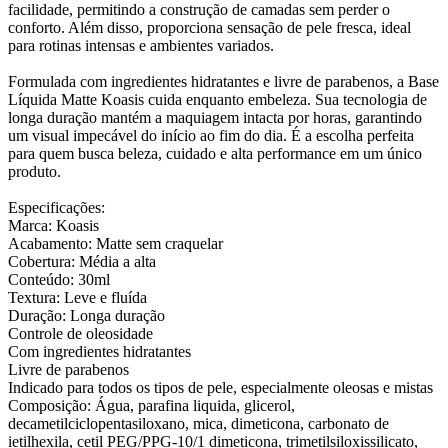
facilidade, permitindo a construção de camadas sem perder o
conforto. Além disso, proporciona sensação de pele fresca, ideal
para rotinas intensas e ambientes variados.
Formulada com ingredientes hidratantes e livre de parabenos, a Base
Líquida Matte Koasis cuida enquanto embeleza. Sua tecnologia de
longa duração mantém a maquiagem intacta por horas, garantindo
um visual impecável do início ao fim do dia. É a escolha perfeita
para quem busca beleza, cuidado e alta performance em um único
produto.
Especificações:
Marca: Koasis
Acabamento: Matte sem craquelar
Cobertura: Média a alta
Conteúdo: 30ml
Textura: Leve e fluída
Duração: Longa duração
Controle de oleosidade
Com ingredientes hidratantes
Livre de parabenos
Indicado para todos os tipos de pele, especialmente oleosas e mistas
Composição: Água, parafina liquida, glicerol,
decametilciclopentasiloxano, mica, dimeticona, carbonato de
ietilhexila, cetil PEG/PPG-10/1 dimeticona, trimetilsiloxissilicato,