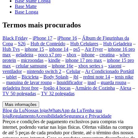
Base Matte Longa
Base Matte
Base Longa
Termos mais procurados
Black Friday
–
iPhone 17
–
iPhone 16
–
Álbum de Figurinhas da
Copa
–
S26
–
Hub de Conteúdo
–
Hub Celulares
–
Hub Geladeira
–
Hub Tvs
–
iphone 15
–
iphone 14
–
ps5
–
Air Fryer
–
iphone 16 pro
max
–
geladeira
–
poco x7 pro
–
xbox
–
iphone
–
creatina
–
whey
protein
–
microondas
–
kindle
–
iphone 17 pro max
–
iphone 15 pro
max
–
celular samsung
–
iphone 16e
–
xbox series s
–
xiaomi
–
ventilador
–
nintendo switch 2
–
Celular
–
Ar Condicionado Portátil
–
tablet
–
Bicicleta
–
Body Splash
–
jbl
–
redmi note 14
–
tenis nike
–
maquina de lavar roupa
–
liquidificador
–
ipad
–
guarda roupa
–
geladeira frost free
–
fogão 4 bocas
–
Armário de Cozinha
–
Alexa
–
TV 50 polegadas
–
TV 32 polegadas
Mais informações
Blog da Lu
Nossas lojas
WhatsApp da Lu
Tenha sua
loja
Regulamento
Acessibilidade
Segurança e Privacidade
Preços e condições de pagamento exclusivos para compras via
internet, podendo variar nas lojas físicas. Ofertas válidas na compra
de até 5 peças de cada produto por cliente, até o término dos nossos