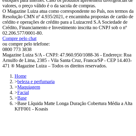
estoques para internet. Caso os produtos apresentem divergências de
valores, o preço válido é o da sacola de compras.
O Magazine Luiza atua como correspondente no País, nos termos da
Resolução CMN nº 4.935/2021, e encaminha propostas de cartão de
crédito e operações de crédito para a Luizacred S.A Sociedade de
Crédito, Financiamento e Investimento inscrita no CNPJ sob o nº
02.206.577/0001-80.
Compre pelo chat
ou compre pelo telefone:
0800 773 3838
Magazine Luiza S/A - CNPJ: 47.960.950/1088-36 - Endereço: Rua
Arnulfo de Lima, 2385 - Vila Santa Cruz, Franca/SP - CEP 14.403-
471 ® Magazine Luiza – Todos os direitos reservados.
Home
>
beleza e perfumaria
>
Maquiagem
>
Facial
>
Base
>
Base Líquida Matte Longa Duração Cobertura Média a Alta
KFF001 - Koasis