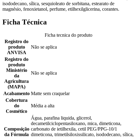
isododecano, sílica, sesquioleato de sorbitana, estearato de
magnésio, fenoxietanol, perfume, etilhexilglicerina, corantes.
Ficha Técnica
Ficha tecnica do produto
Registro do
produto
Não se aplica
ANVISA
Registro do
produto
Ministério
Não se aplica
da
Agricultura
(MAPA)
Acabamento
Matte sem craquelar
Cobertura
do
Média a alta
Cosmético
Água, parafina liquida, glicerol,
decametilciclopentasiloxano, mica, dimeticona,
Composição
carbonato de ietilhexila, cetil PEG/PPG-10/1
da Fórmula
dimeticona, trimetilsiloxissilicato, isododecano, sílica,