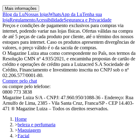
Mais informações
Blog da Lu
Nossas lojas
WhatsApp da Lu
Tenha sua
loja
Regulamento
Acessibilidade
Segurança e Privacidade
Preços e condições de pagamento exclusivos para compras via
internet, podendo variar nas lojas físicas. Ofertas válidas na compra
de até 5 peças de cada produto por cliente, até o término dos nossos
estoques para internet. Caso os produtos apresentem divergências de
valores, o preço válido é o da sacola de compras.
O Magazine Luiza atua como correspondente no País, nos termos da
Resolução CMN nº 4.935/2021, e encaminha propostas de cartão de
crédito e operações de crédito para a Luizacred S.A Sociedade de
Crédito, Financiamento e Investimento inscrita no CNPJ sob o nº
02.206.577/0001-80.
Compre pelo chat
ou compre pelo telefone:
0800 773 3838
Magazine Luiza S/A - CNPJ: 47.960.950/1088-36 - Endereço: Rua
Arnulfo de Lima, 2385 - Vila Santa Cruz, Franca/SP - CEP 14.403-
471 ® Magazine Luiza – Todos os direitos reservados.
Home
>
beleza e perfumaria
>
Maquiagem
>
Facial