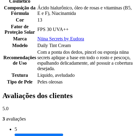
Cosmético
Composição da
Ácido hialurônico, óleo de rosas e vitaminas (B5,
Fórmula
E e F), Niacinamida
Cor
13
Fator de
FPS 30 UVA++
Proteção Solar
Marca
Niina Secrets by Eudora
Modelo
Daily Tint Cream
Com a ponta dos dedos, pincel ou esponja niina
Recomendações
secrets aplique a base em todo o rosto e pescoço,
de Uso
espalhando delicadamente, até possuir a cobertura
desejada.
Textura
Liquido, aveludado
Tipo de Pele
Peles oleosas
Avaliações dos clientes
5.0
3
avaliações
5