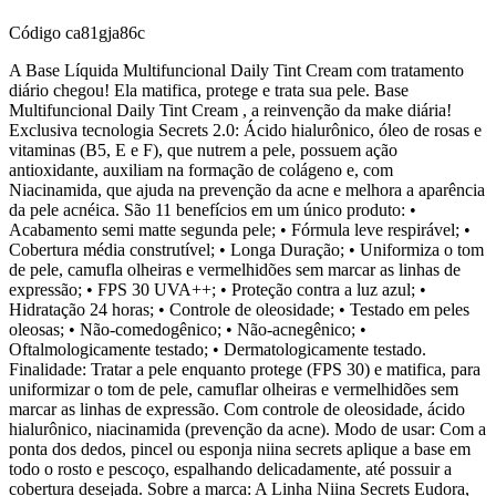
Código
ca81gja86c
A Base Líquida Multifuncional Daily Tint Cream com tratamento
diário chegou! Ela matifica, protege e trata sua pele. Base
Multifuncional Daily Tint Cream , a reinvenção da make diária!
Exclusiva tecnologia Secrets 2.0: Ácido hialurônico, óleo de rosas e
vitaminas (B5, E e F), que nutrem a pele, possuem ação
antioxidante, auxiliam na formação de colágeno e, com
Niacinamida, que ajuda na prevenção da acne e melhora a aparência
da pele acnéica. São 11 benefícios em um único produto: •
Acabamento semi matte segunda pele; • Fórmula leve respirável; •
Cobertura média construtível; • Longa Duração; • Uniformiza o tom
de pele, camufla olheiras e vermelhidões sem marcar as linhas de
expressão; • FPS 30 UVA++; • Proteção contra a luz azul; •
Hidratação 24 horas; • Controle de oleosidade; • Testado em peles
oleosas; • Não-comedogênico; • Não-acnegênico; •
Oftalmologicamente testado; • Dermatologicamente testado.
Finalidade: Tratar a pele enquanto protege (FPS 30) e matifica, para
uniformizar o tom de pele, camuflar olheiras e vermelhidões sem
marcar as linhas de expressão. Com controle de oleosidade, ácido
hialurônico, niacinamida (prevenção da acne). Modo de usar: Com a
ponta dos dedos, pincel ou esponja niina secrets aplique a base em
todo o rosto e pescoço, espalhando delicadamente, até possuir a
cobertura desejada. Sobre a marca: A Linha Niina Secrets Eudora,