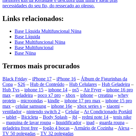
melhores kits da Kérastase e descubra qual linha é ideal pras
necessidades do seu fio, do ressecado ao oleoso.
Links relacionados:
Base Líquida Multifuncional Niina
Base Líquida
Base Multifuncional Niina
Base Multifuncional
Base Niina
Termos mais procurados
Black Friday
–
iPhone 17
–
iPhone 16
–
Álbum de Figurinhas da
Copa
–
S26
–
Hub de Conteúdo
–
Hub Celulares
–
Hub Geladeira
–
Hub Tvs
–
iphone 15
–
iphone 14
–
ps5
–
Air Fryer
–
iphone 16 pro
max
–
geladeira
–
poco x7 pro
–
xbox
–
iphone
–
creatina
–
whey
protein
–
microondas
–
kindle
–
iphone 17 pro max
–
iphone 15 pro
max
–
celular samsung
–
iphone 16e
–
xbox series s
–
xiaomi
–
ventilador
–
nintendo switch 2
–
Celular
–
Ar Condicionado Portátil
–
tablet
–
Bicicleta
–
Body Splash
–
jbl
–
redmi note 14
–
tenis nike
–
maquina de lavar roupa
–
liquidificador
–
ipad
–
guarda roupa
–
geladeira frost free
–
fogão 4 bocas
–
Armário de Cozinha
–
Alexa
–
TV 50 polegadas
–
TV 32 polegadas