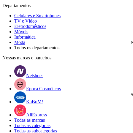
Departamentos
Celulares e Smartphones
TV e Vídeo
Eletrodomésticos
Móveis
Informática
Moda
N
Todos os departamentos
Nossas marcas e parceiros
Netshoes
Epoca Cosméticos
S
KaBuM!
AliExpress
Todas as marcas
Todas as categorias
Todas as subcategorias