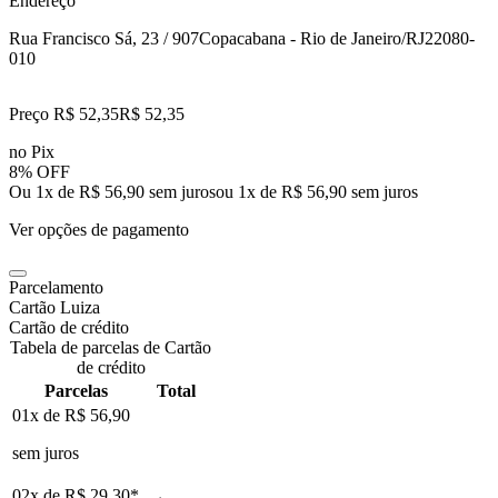
Endereço
Rua Francisco Sá, 23 / 907
Copacabana - Rio de Janeiro/RJ
22080-
010
Preço R$ 52,35
R$
52
,
35
no Pix
8% OFF
Ou 1x de R$ 56,90 sem juros
ou
1
x de
R$ 56,90
sem juros
Ver opções de pagamento
Parcelamento
Cartão Luiza
Cartão de crédito
Tabela de parcelas de Cartão
de crédito
Parcelas
Total
01x de
R$ 56,90
sem juros
02x de
R$ 29,30
*