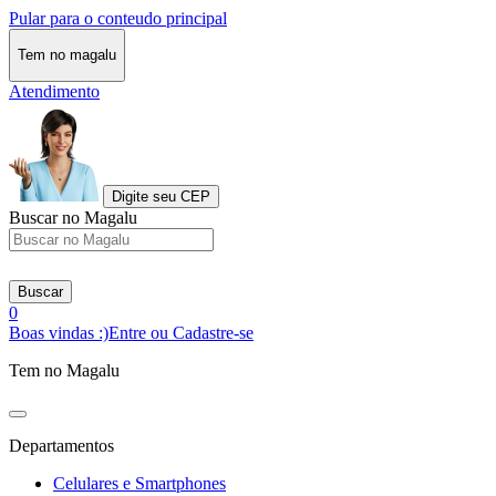
Pular para o conteudo principal
Tem no magalu
Atendimento
Digite seu CEP
Buscar no Magalu
Buscar
0
Boas vindas :)
Entre ou Cadastre-se
Tem no Magalu
Departamentos
Celulares e Smartphones