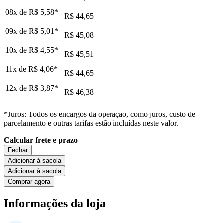
08x de
R$ 5,58
*
R$ 44,65
09x de
R$ 5,01
*
R$ 45,08
10x de
R$ 4,55
*
R$ 45,51
11x de
R$ 4,06
*
R$ 44,65
12x de
R$ 3,87
*
R$ 46,38
*Juros: Todos os encargos da operação, como juros, custo de
parcelamento e outras tarifas estão incluídas neste valor.
Calcular frete e prazo
Fechar
Adicionar à sacola
Adicionar à sacola
Comprar agora
Informações da loja