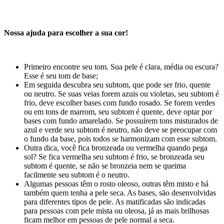
Nossa ajuda para escolher a sua cor!
Primeiro encontre seu tom. Sua pele é clara, média ou escura?
Esse é seu tom de base;
Em seguida descubra seu subtom, que pode ser frio, quente
ou neutro. Se suas veias forem azuis ou violetas, seu subtom é
frio, deve escolher bases com fundo rosado. Se forem verdes
ou em tons de marrom, seu subtom é quente, deve optar por
bases com fundo amarelado. Se possuírem tons misturados de
azul e verde seu subtom é neutro, não deve se preocupar com
o fundo da base, pois todos se harmonizam com esse subtom.
Outra dica, você fica bronzeada ou vermelha quando pega
sol? Se fica vermelha seu subtom é frio, se bronzeada seu
subtom é quente, se não se bronzeia nem se queima
facilmente seu subtom é o neutro.
Algumas pessoas têm o rosto oleoso, outras têm misto e há
também quem tenha a pele seca. As bases, são desenvolvidas
para diferentes tipos de pele. As matificadas são indicadas
para pessoas com pele mista ou oleosa, já as mais brilhosas
ficam melhor em pessoas de pele normal a seca.