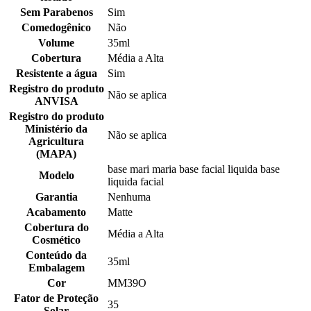
Sem Parabenos
Sim
Comedogênico
Não
Volume
35ml
Cobertura
Média a Alta
Resistente a água
Sim
Registro do produto
Não se aplica
ANVISA
Registro do produto
Ministério da
Não se aplica
Agricultura
(MAPA)
base mari maria base facial liquida base
Modelo
liquida facial
Garantia
Nenhuma
Acabamento
Matte
Cobertura do
Média a Alta
Cosmético
Conteúdo da
35ml
Embalagem
Cor
MM39O
Fator de Proteção
35
Solar