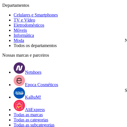
Departamentos
Celulares e Smartphones
TV e Vídeo
Eletrodomésticos
Móveis
Informática
Moda
N
Todos os departamentos
Nossas marcas e parceiros
Netshoes
Epoca Cosméticos
S
KaBuM!
AliExpress
Todas as marcas
Todas as categorias
Todas as subcategorias