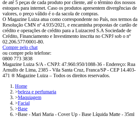
de até 5 peças de cada produto por cliente, até o término dos nossos
estoques para internet. Caso os produtos apresentem divergências de
valores, o preço válido é o da sacola de compras.
O Magazine Luiza atua como correspondente no País, nos termos da
Resolução CMN nº 4.935/2021, e encaminha propostas de cartão de
crédito e operações de crédito para a Luizacred S.A Sociedade de
Crédito, Financiamento e Investimento inscrita no CNPJ sob o nº
02.206.577/0001-80.
Compre pelo chat
ou compre pelo telefone:
0800 773 3838
Magazine Luiza S/A - CNPJ: 47.960.950/1088-36 - Endereço: Rua
Arnulfo de Lima, 2385 - Vila Santa Cruz, Franca/SP - CEP 14.403-
471 ® Magazine Luiza – Todos os direitos reservados.
Home
>
beleza e perfumaria
>
Maquiagem
>
Facial
>
Base
>
Base - Mari Maria - Cover Up - Base Líquida Matte - 35ml