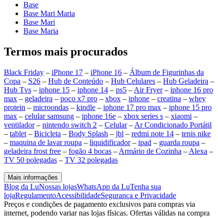
Base
Base Mari Maria
Base Mari
Base Maria
Termos mais procurados
Black Friday
–
iPhone 17
–
iPhone 16
–
Álbum de Figurinhas da
Copa
–
S26
–
Hub de Conteúdo
–
Hub Celulares
–
Hub Geladeira
–
Hub Tvs
–
iphone 15
–
iphone 14
–
ps5
–
Air Fryer
–
iphone 16 pro
max
–
geladeira
–
poco x7 pro
–
xbox
–
iphone
–
creatina
–
whey
protein
–
microondas
–
kindle
–
iphone 17 pro max
–
iphone 15 pro
max
–
celular samsung
–
iphone 16e
–
xbox series s
–
xiaomi
–
ventilador
–
nintendo switch 2
–
Celular
–
Ar Condicionado Portátil
–
tablet
–
Bicicleta
–
Body Splash
–
jbl
–
redmi note 14
–
tenis nike
–
maquina de lavar roupa
–
liquidificador
–
ipad
–
guarda roupa
–
geladeira frost free
–
fogão 4 bocas
–
Armário de Cozinha
–
Alexa
–
TV 50 polegadas
–
TV 32 polegadas
Mais informações
Blog da Lu
Nossas lojas
WhatsApp da Lu
Tenha sua
loja
Regulamento
Acessibilidade
Segurança e Privacidade
Preços e condições de pagamento exclusivos para compras via
internet, podendo variar nas lojas físicas. Ofertas válidas na compra