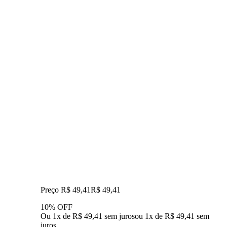
Preço R$ 49,41
R$
49
,
41
10% OFF
Ou 1x de R$ 49,41 sem juros
ou
1
x de
R$ 49,41
sem
juros