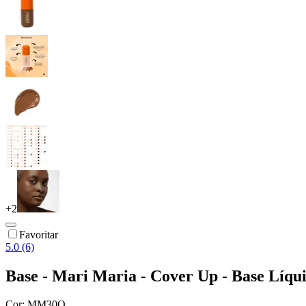
+
2
Favoritar
5.0 (6)
Base - Mari Maria - Cover Up - Base Líqu
Cor:
MM30O