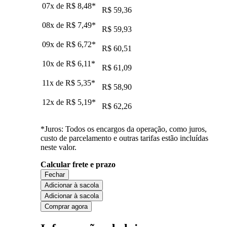
07x de
R$ 8,48
*
R$ 59,36
08x de
R$ 7,49
*
R$ 59,93
09x de
R$ 6,72
*
R$ 60,51
10x de
R$ 6,11
*
R$ 61,09
11x de
R$ 5,35
*
R$ 58,90
12x de
R$ 5,19
*
R$ 62,26
*Juros: Todos os encargos da operação, como juros,
custo de parcelamento e outras tarifas estão incluídas
neste valor.
Calcular frete e prazo
Fechar
Adicionar à sacola
Adicionar à sacola
Comprar agora