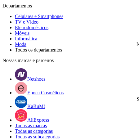
Departamentos
Celulares e Smartphones
TV e Vídeo
Eletrodomésticos
Móveis
Informática
Moda
N
Todos os departamentos
Nossas marcas e parceiros
Netshoes
Epoca Cosméticos
S
KaBuM!
AliExpress
Todas as marcas
Todas as categorias
Todas as subcategorias