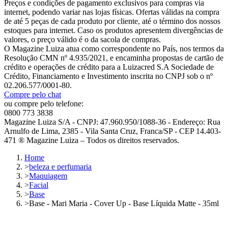
Preços e condições de pagamento exclusivos para compras via
internet, podendo variar nas lojas físicas. Ofertas válidas na compra
de até 5 peças de cada produto por cliente, até o término dos nossos
estoques para internet. Caso os produtos apresentem divergências de
valores, o preço válido é o da sacola de compras.
O Magazine Luiza atua como correspondente no País, nos termos da
Resolução CMN nº 4.935/2021, e encaminha propostas de cartão de
crédito e operações de crédito para a Luizacred S.A Sociedade de
Crédito, Financiamento e Investimento inscrita no CNPJ sob o nº
02.206.577/0001-80.
Compre pelo chat
ou compre pelo telefone:
0800 773 3838
Magazine Luiza S/A - CNPJ: 47.960.950/1088-36 - Endereço: Rua
Arnulfo de Lima, 2385 - Vila Santa Cruz, Franca/SP - CEP 14.403-
471 ® Magazine Luiza – Todos os direitos reservados.
Home
>
beleza e perfumaria
>
Maquiagem
>
Facial
>
Base
>
Base - Mari Maria - Cover Up - Base Líquida Matte - 35ml