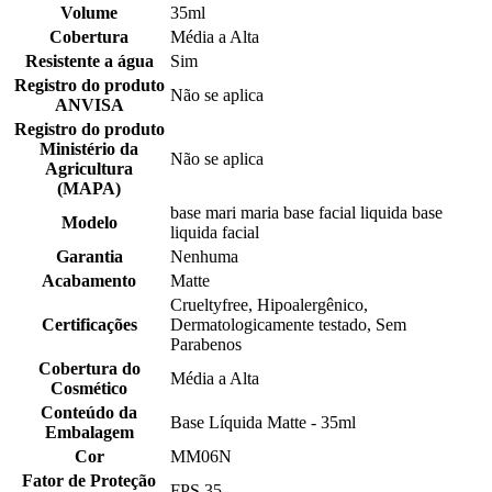
Volume
35ml
Cobertura
Média a Alta
Resistente a água
Sim
Registro do produto
Não se aplica
ANVISA
Registro do produto
Ministério da
Não se aplica
Agricultura
(MAPA)
base mari maria base facial liquida base
Modelo
liquida facial
Garantia
Nenhuma
Acabamento
Matte
Crueltyfree, Hipoalergênico,
Certificações
Dermatologicamente testado, Sem
Parabenos
Cobertura do
Média a Alta
Cosmético
Conteúdo da
Base Líquida Matte - 35ml
Embalagem
Cor
MM06N
Fator de Proteção
FPS 35