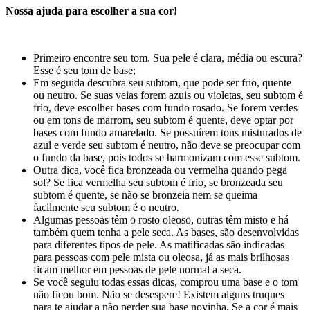
Nossa ajuda para escolher a sua cor!
Primeiro encontre seu tom. Sua pele é clara, média ou escura?
Esse é seu tom de base;
Em seguida descubra seu subtom, que pode ser frio, quente
ou neutro. Se suas veias forem azuis ou violetas, seu subtom é
frio, deve escolher bases com fundo rosado. Se forem verdes
ou em tons de marrom, seu subtom é quente, deve optar por
bases com fundo amarelado. Se possuírem tons misturados de
azul e verde seu subtom é neutro, não deve se preocupar com
o fundo da base, pois todos se harmonizam com esse subtom.
Outra dica, você fica bronzeada ou vermelha quando pega
sol? Se fica vermelha seu subtom é frio, se bronzeada seu
subtom é quente, se não se bronzeia nem se queima
facilmente seu subtom é o neutro.
Algumas pessoas têm o rosto oleoso, outras têm misto e há
também quem tenha a pele seca. As bases, são desenvolvidas
para diferentes tipos de pele. As matificadas são indicadas
para pessoas com pele mista ou oleosa, já as mais brilhosas
ficam melhor em pessoas de pele normal a seca.
Se você seguiu todas essas dicas, comprou uma base e o tom
não ficou bom. Não se desespere! Existem alguns truques
para te ajudar a não perder sua base novinha. Se a cor é mais