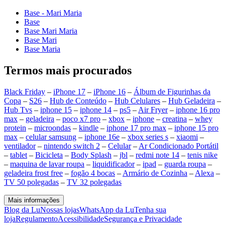
Base - Mari Maria
Base
Base Mari Maria
Base Mari
Base Maria
Termos mais procurados
Black Friday
–
iPhone 17
–
iPhone 16
–
Álbum de Figurinhas da
Copa
–
S26
–
Hub de Conteúdo
–
Hub Celulares
–
Hub Geladeira
–
Hub Tvs
–
iphone 15
–
iphone 14
–
ps5
–
Air Fryer
–
iphone 16 pro
max
–
geladeira
–
poco x7 pro
–
xbox
–
iphone
–
creatina
–
whey
protein
–
microondas
–
kindle
–
iphone 17 pro max
–
iphone 15 pro
max
–
celular samsung
–
iphone 16e
–
xbox series s
–
xiaomi
–
ventilador
–
nintendo switch 2
–
Celular
–
Ar Condicionado Portátil
–
tablet
–
Bicicleta
–
Body Splash
–
jbl
–
redmi note 14
–
tenis nike
–
maquina de lavar roupa
–
liquidificador
–
ipad
–
guarda roupa
–
geladeira frost free
–
fogão 4 bocas
–
Armário de Cozinha
–
Alexa
–
TV 50 polegadas
–
TV 32 polegadas
Mais informações
Blog da Lu
Nossas lojas
WhatsApp da Lu
Tenha sua
loja
Regulamento
Acessibilidade
Segurança e Privacidade