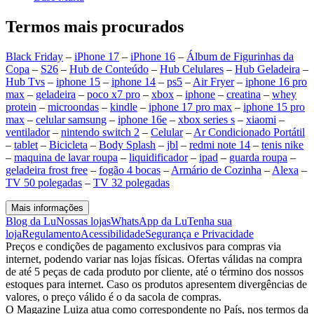
Termos mais procurados
Black Friday
–
iPhone 17
–
iPhone 16
–
Álbum de Figurinhas da
Copa
–
S26
–
Hub de Conteúdo
–
Hub Celulares
–
Hub Geladeira
–
Hub Tvs
–
iphone 15
–
iphone 14
–
ps5
–
Air Fryer
–
iphone 16 pro
max
–
geladeira
–
poco x7 pro
–
xbox
–
iphone
–
creatina
–
whey
protein
–
microondas
–
kindle
–
iphone 17 pro max
–
iphone 15 pro
max
–
celular samsung
–
iphone 16e
–
xbox series s
–
xiaomi
–
ventilador
–
nintendo switch 2
–
Celular
–
Ar Condicionado Portátil
–
tablet
–
Bicicleta
–
Body Splash
–
jbl
–
redmi note 14
–
tenis nike
–
maquina de lavar roupa
–
liquidificador
–
ipad
–
guarda roupa
–
geladeira frost free
–
fogão 4 bocas
–
Armário de Cozinha
–
Alexa
–
TV 50 polegadas
–
TV 32 polegadas
Mais informações
Blog da Lu
Nossas lojas
WhatsApp da Lu
Tenha sua
loja
Regulamento
Acessibilidade
Segurança e Privacidade
Preços e condições de pagamento exclusivos para compras via
internet, podendo variar nas lojas físicas. Ofertas válidas na compra
de até 5 peças de cada produto por cliente, até o término dos nossos
estoques para internet. Caso os produtos apresentem divergências de
valores, o preço válido é o da sacola de compras.
O Magazine Luiza atua como correspondente no País, nos termos da