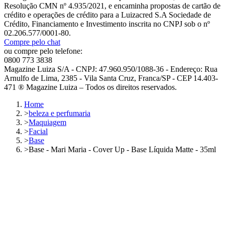
Resolução CMN nº 4.935/2021, e encaminha propostas de cartão de
crédito e operações de crédito para a Luizacred S.A Sociedade de
Crédito, Financiamento e Investimento inscrita no CNPJ sob o nº
02.206.577/0001-80.
Compre pelo chat
ou compre pelo telefone:
0800 773 3838
Magazine Luiza S/A - CNPJ: 47.960.950/1088-36 - Endereço: Rua
Arnulfo de Lima, 2385 - Vila Santa Cruz, Franca/SP - CEP 14.403-
471 ® Magazine Luiza – Todos os direitos reservados.
Home
>
beleza e perfumaria
>
Maquiagem
>
Facial
>
Base
>
Base - Mari Maria - Cover Up - Base Líquida Matte - 35ml