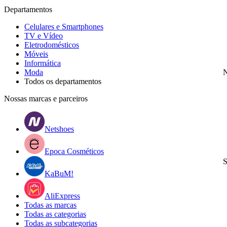
Departamentos
Celulares e Smartphones
TV e Vídeo
Eletrodomésticos
Móveis
Informática
Moda
N
Todos os departamentos
Nossas marcas e parceiros
Netshoes
Epoca Cosméticos
S
KaBuM!
AliExpress
Todas as marcas
Todas as categorias
Todas as subcategorias