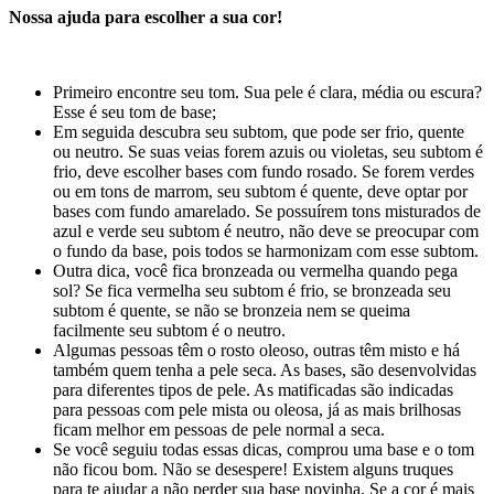
Nossa ajuda para escolher a sua cor!
Primeiro encontre seu tom. Sua pele é clara, média ou escura?
Esse é seu tom de base;
Em seguida descubra seu subtom, que pode ser frio, quente
ou neutro. Se suas veias forem azuis ou violetas, seu subtom é
frio, deve escolher bases com fundo rosado. Se forem verdes
ou em tons de marrom, seu subtom é quente, deve optar por
bases com fundo amarelado. Se possuírem tons misturados de
azul e verde seu subtom é neutro, não deve se preocupar com
o fundo da base, pois todos se harmonizam com esse subtom.
Outra dica, você fica bronzeada ou vermelha quando pega
sol? Se fica vermelha seu subtom é frio, se bronzeada seu
subtom é quente, se não se bronzeia nem se queima
facilmente seu subtom é o neutro.
Algumas pessoas têm o rosto oleoso, outras têm misto e há
também quem tenha a pele seca. As bases, são desenvolvidas
para diferentes tipos de pele. As matificadas são indicadas
para pessoas com pele mista ou oleosa, já as mais brilhosas
ficam melhor em pessoas de pele normal a seca.
Se você seguiu todas essas dicas, comprou uma base e o tom
não ficou bom. Não se desespere! Existem alguns truques
para te ajudar a não perder sua base novinha. Se a cor é mais