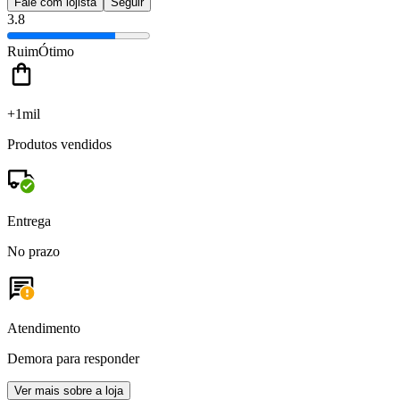
Fale com lojista
Seguir
3.8
Ruim
Ótimo
+1mil
Produtos vendidos
Entrega
No prazo
Atendimento
Demora para responder
Ver mais sobre a loja