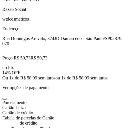
Razão Social
wtdcosmeticos
Endereço
Rua Domingos Arevalo, 374
JD Damasceno - São Paulo/SP
02879-
070
Preço R$ 50,73
R$
50
,
73
no Pix
14% OFF
Ou 1x de R$ 58,99 sem juros
ou
1
x de
R$ 58,99
sem juros
Ver opções de pagamento
Parcelamento
Cartão Luiza
Cartão de crédito
Tabela de parcelas de Cartão
de crédito