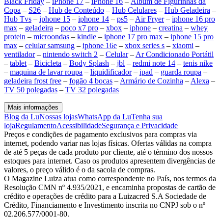
Black Friday
–
iPhone 17
–
iPhone 16
–
Álbum de Figurinhas da
Copa
–
S26
–
Hub de Conteúdo
–
Hub Celulares
–
Hub Geladeira
–
Hub Tvs
–
iphone 15
–
iphone 14
–
ps5
–
Air Fryer
–
iphone 16 pro
max
–
geladeira
–
poco x7 pro
–
xbox
–
iphone
–
creatina
–
whey
protein
–
microondas
–
kindle
–
iphone 17 pro max
–
iphone 15 pro
max
–
celular samsung
–
iphone 16e
–
xbox series s
–
xiaomi
–
ventilador
–
nintendo switch 2
–
Celular
–
Ar Condicionado Portátil
–
tablet
–
Bicicleta
–
Body Splash
–
jbl
–
redmi note 14
–
tenis nike
–
maquina de lavar roupa
–
liquidificador
–
ipad
–
guarda roupa
–
geladeira frost free
–
fogão 4 bocas
–
Armário de Cozinha
–
Alexa
–
TV 50 polegadas
–
TV 32 polegadas
Mais informações
Blog da Lu
Nossas lojas
WhatsApp da Lu
Tenha sua
loja
Regulamento
Acessibilidade
Segurança e Privacidade
Preços e condições de pagamento exclusivos para compras via
internet, podendo variar nas lojas físicas. Ofertas válidas na compra
de até 5 peças de cada produto por cliente, até o término dos nossos
estoques para internet. Caso os produtos apresentem divergências de
valores, o preço válido é o da sacola de compras.
O Magazine Luiza atua como correspondente no País, nos termos da
Resolução CMN nº 4.935/2021, e encaminha propostas de cartão de
crédito e operações de crédito para a Luizacred S.A Sociedade de
Crédito, Financiamento e Investimento inscrita no CNPJ sob o nº
02.206.577/0001-80.