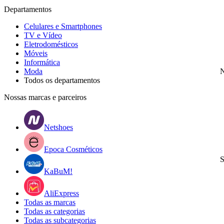
Departamentos
Celulares e Smartphones
TV e Vídeo
Eletrodomésticos
Móveis
Informática
Moda
N
Todos os departamentos
Nossas marcas e parceiros
Netshoes
Epoca Cosméticos
S
KaBuM!
AliExpress
Todas as marcas
Todas as categorias
Todas as subcategorias