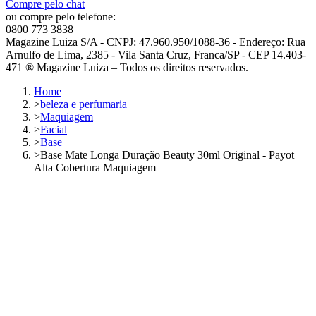
Compre pelo chat
ou compre pelo telefone:
0800 773 3838
Magazine Luiza S/A - CNPJ: 47.960.950/1088-36 - Endereço: Rua
Arnulfo de Lima, 2385 - Vila Santa Cruz, Franca/SP - CEP 14.403-
471 ® Magazine Luiza – Todos os direitos reservados.
Home
>
beleza e perfumaria
>
Maquiagem
>
Facial
>
Base
>
Base Mate Longa Duração Beauty 30ml Original - Payot
Alta Cobertura Maquiagem