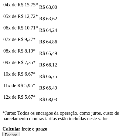
04x de
R$ 15,75
*
R$ 63,00
05x de
R$ 12,72
*
R$ 63,62
06x de
R$ 10,71
*
R$ 64,24
07x de
R$ 9,27
*
R$ 64,86
08x de
R$ 8,19
*
R$ 65,49
09x de
R$ 7,35
*
R$ 66,12
10x de
R$ 6,67
*
R$ 66,75
11x de
R$ 5,95
*
R$ 65,49
12x de
R$ 5,67
*
R$ 68,03
*Juros: Todos os encargos da operação, como juros, custo de
parcelamento e outras tarifas estão incluídas neste valor.
Calcular frete e prazo
Fechar