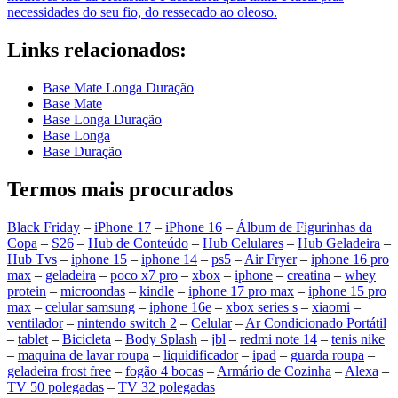
necessidades do seu fio, do ressecado ao oleoso.
Links relacionados:
Base Mate Longa Duração
Base Mate
Base Longa Duração
Base Longa
Base Duração
Termos mais procurados
Black Friday
–
iPhone 17
–
iPhone 16
–
Álbum de Figurinhas da
Copa
–
S26
–
Hub de Conteúdo
–
Hub Celulares
–
Hub Geladeira
–
Hub Tvs
–
iphone 15
–
iphone 14
–
ps5
–
Air Fryer
–
iphone 16 pro
max
–
geladeira
–
poco x7 pro
–
xbox
–
iphone
–
creatina
–
whey
protein
–
microondas
–
kindle
–
iphone 17 pro max
–
iphone 15 pro
max
–
celular samsung
–
iphone 16e
–
xbox series s
–
xiaomi
–
ventilador
–
nintendo switch 2
–
Celular
–
Ar Condicionado Portátil
–
tablet
–
Bicicleta
–
Body Splash
–
jbl
–
redmi note 14
–
tenis nike
–
maquina de lavar roupa
–
liquidificador
–
ipad
–
guarda roupa
–
geladeira frost free
–
fogão 4 bocas
–
Armário de Cozinha
–
Alexa
–
TV 50 polegadas
–
TV 32 polegadas