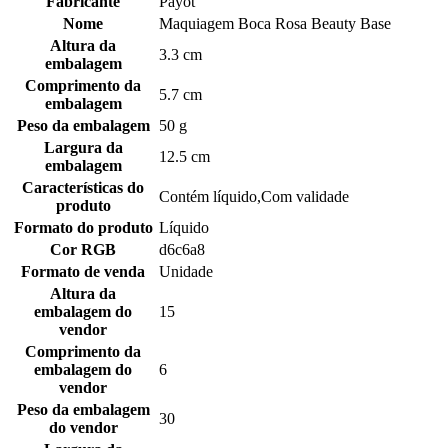
Fabricante
Payot
Nome
Maquiagem Boca Rosa Beauty Base
Altura da
3.3 cm
embalagem
Comprimento da
5.7 cm
embalagem
Peso da embalagem
50 g
Largura da
12.5 cm
embalagem
Características do
Contém líquido,Com validade
produto
Formato do produto
Líquido
Cor RGB
d6c6a8
Formato de venda
Unidade
Altura da
embalagem do
15
vendor
Comprimento da
embalagem do
6
vendor
Peso da embalagem
30
do vendor