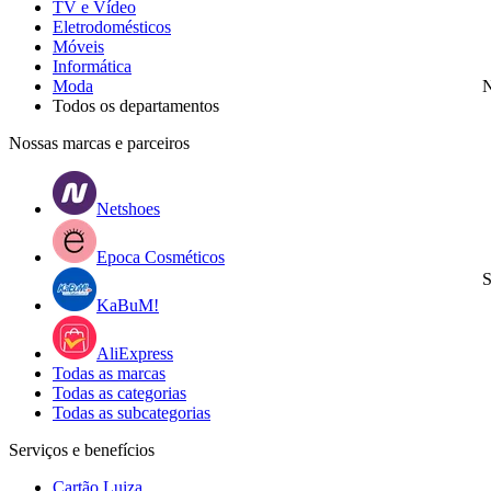
TV e Vídeo
Eletrodomésticos
Móveis
Informática
Moda
N
Todos os departamentos
Nossas marcas e parceiros
Netshoes
Epoca Cosméticos
S
KaBuM!
AliExpress
Todas as marcas
Todas as categorias
Todas as subcategorias
Serviços e benefícios
Cartão Luiza