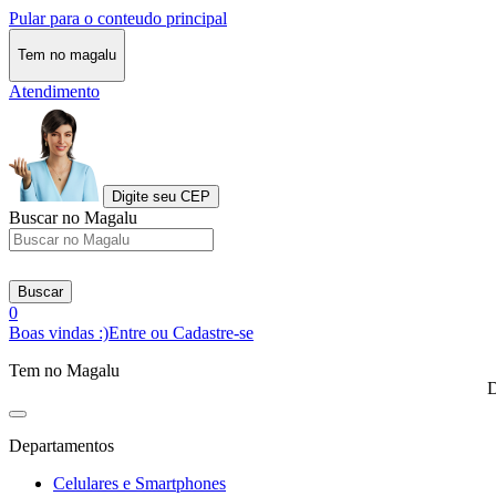
Pular para o conteudo principal
Tem no magalu
Atendimento
Digite seu CEP
Buscar no Magalu
Buscar
0
Boas vindas :)
Entre ou Cadastre-se
Tem no Magalu
D
Departamentos
Celulares e Smartphones