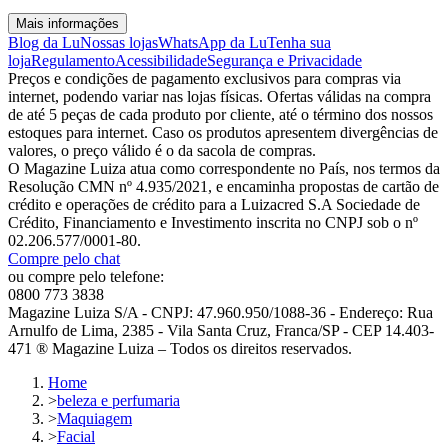
Mais informações
Blog da Lu
Nossas lojas
WhatsApp da Lu
Tenha sua
loja
Regulamento
Acessibilidade
Segurança e Privacidade
Preços e condições de pagamento exclusivos para compras via
internet, podendo variar nas lojas físicas. Ofertas válidas na compra
de até 5 peças de cada produto por cliente, até o término dos nossos
estoques para internet. Caso os produtos apresentem divergências de
valores, o preço válido é o da sacola de compras.
O Magazine Luiza atua como correspondente no País, nos termos da
Resolução CMN nº 4.935/2021, e encaminha propostas de cartão de
crédito e operações de crédito para a Luizacred S.A Sociedade de
Crédito, Financiamento e Investimento inscrita no CNPJ sob o nº
02.206.577/0001-80.
Compre pelo chat
ou compre pelo telefone:
0800 773 3838
Magazine Luiza S/A - CNPJ: 47.960.950/1088-36 - Endereço: Rua
Arnulfo de Lima, 2385 - Vila Santa Cruz, Franca/SP - CEP 14.403-
471 ® Magazine Luiza – Todos os direitos reservados.
Home
>
beleza e perfumaria
>
Maquiagem
>
Facial