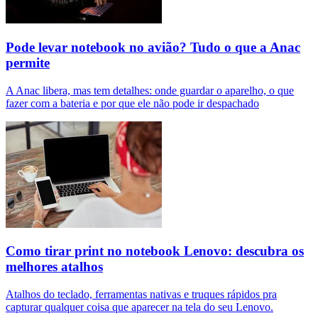
Pode levar notebook no avião? Tudo o que a Anac
permite
A Anac libera, mas tem detalhes: onde guardar o aparelho, o que
fazer com a bateria e por que ele não pode ir despachado
Como tirar print no notebook Lenovo: descubra os
melhores atalhos
Atalhos do teclado, ferramentas nativas e truques rápidos pra
capturar qualquer coisa que aparecer na tela do seu Lenovo.