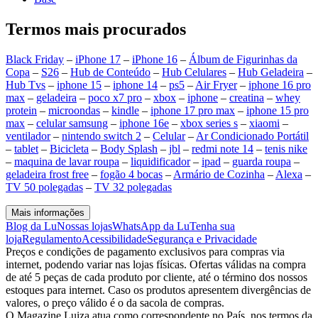
Termos mais procurados
Black Friday
–
iPhone 17
–
iPhone 16
–
Álbum de Figurinhas da
Copa
–
S26
–
Hub de Conteúdo
–
Hub Celulares
–
Hub Geladeira
–
Hub Tvs
–
iphone 15
–
iphone 14
–
ps5
–
Air Fryer
–
iphone 16 pro
max
–
geladeira
–
poco x7 pro
–
xbox
–
iphone
–
creatina
–
whey
protein
–
microondas
–
kindle
–
iphone 17 pro max
–
iphone 15 pro
max
–
celular samsung
–
iphone 16e
–
xbox series s
–
xiaomi
–
ventilador
–
nintendo switch 2
–
Celular
–
Ar Condicionado Portátil
–
tablet
–
Bicicleta
–
Body Splash
–
jbl
–
redmi note 14
–
tenis nike
–
maquina de lavar roupa
–
liquidificador
–
ipad
–
guarda roupa
–
geladeira frost free
–
fogão 4 bocas
–
Armário de Cozinha
–
Alexa
–
TV 50 polegadas
–
TV 32 polegadas
Mais informações
Blog da Lu
Nossas lojas
WhatsApp da Lu
Tenha sua
loja
Regulamento
Acessibilidade
Segurança e Privacidade
Preços e condições de pagamento exclusivos para compras via
internet, podendo variar nas lojas físicas. Ofertas válidas na compra
de até 5 peças de cada produto por cliente, até o término dos nossos
estoques para internet. Caso os produtos apresentem divergências de
valores, o preço válido é o da sacola de compras.
O Magazine Luiza atua como correspondente no País, nos termos da