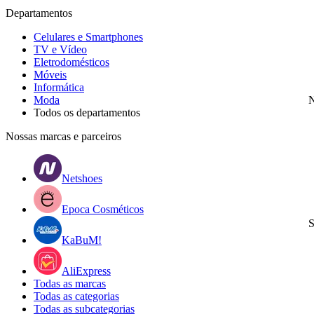
Departamentos
Celulares e Smartphones
TV e Vídeo
Eletrodomésticos
Móveis
Informática
Moda
N
Todos os departamentos
Nossas marcas e parceiros
Netshoes
Epoca Cosméticos
S
KaBuM!
AliExpress
Todas as marcas
Todas as categorias
Todas as subcategorias